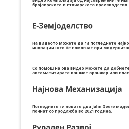
Видео компилација од најсовремените им
бројлерското и сточарското производство
Е-Земјоделство
На видеото можете да ги погледнете најн
иновации што ќе помогнат при модернизац
Со помош на ова видео можете да добиете 
автоматизирате вашиот оранжер или плас
Најнова Механизација
Погледнете ги новите два John Deere модел
почнат со продажба во 2021 година.
Рурален Развој