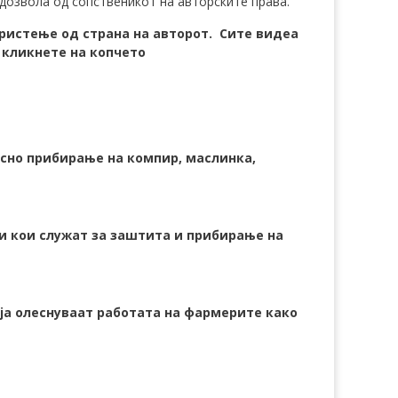
дозвола од сопственикот на авторските права.
ристење од страна на авторот. Сите видеа
к кликнете на копчето
сно прибирање на компир, маслинка,
 кои служат за заштита и прибирање на
ја олеснуваат работата на фармерите како