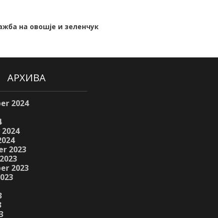
ажба на овошје и зеленчук
АРХИВА
er 2024
4
 2024
2024
r 2023
2023
er 2023
2023
3
3
3