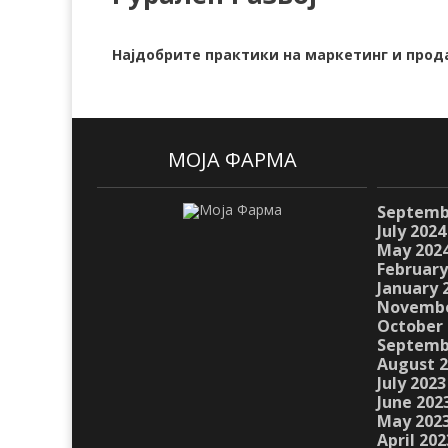
Најдобрите практики на маркетинг и прод
МОЈА ФАРМА
Septemb
July 2024
May 202
February
January 
Novembe
October 
Septemb
August 
July 2023
June 202
May 202
April 202