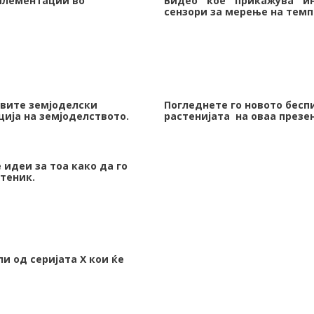
плементации во
Видео кое прикажува ин
сензори за мерење на темп
овите земјоделски
Погледнете го новото бесп
ија на земјоделството.
растенијата на оваа презен
идеи за тоа како да го
теник.
и од серијата Х кои ќе