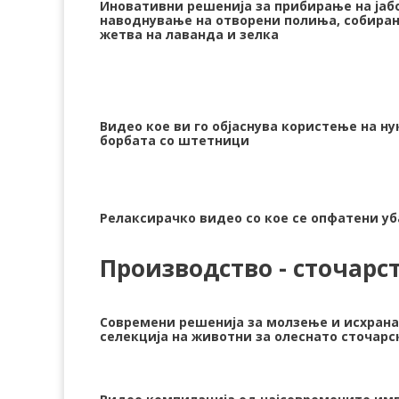
Иновативни решенија за прибирање на јабо
наводнување на отворени полиња, собирањ
жетва на лаванда и зелка
Видео кое ви го објаснува користење на н
борбата со штетници
Релаксирачко видео со кое се опфатени у
Производство - сточарс
Современи решенија за молзење и исхрана
селекција на животни за олеснато сточарс