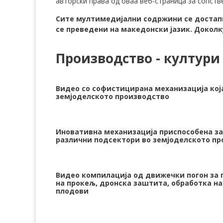
авторски права од оваа веб-страница за сопств
Сите мултимедијални содржини се достапн
се преведени на македонски јазик. Доколк
Производство - култури
Видео со софистицирана механизација која
земјоделското производство
Иновативна механизација приспособена з
различни подсектори во земјоделското п
Видео компилација од движечки погон за
на прокељ, дронска заштита, обработка на
плодови