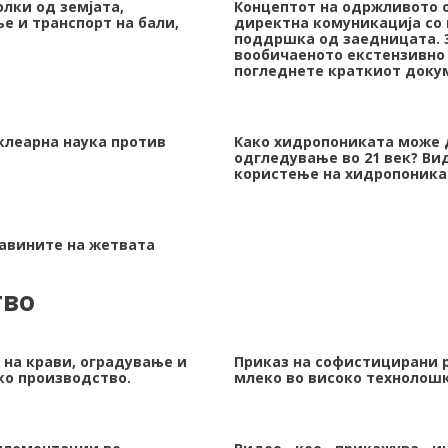
лки од земјата,
Концептот на одржливото 
е и транспорт на бали,
директна комуникација со 
поддршка од заедницата. З
вообичаеното екстензивно
погледнете краткиот доку
уклеарна наука против
Како хидропониката може 
одгледување во 21 век? Ви
користење на хидропоника
бавините на жетвата
тво
 на крави, оградување и
Приказ на софистицирани р
ко производство.
млеко во високо технолош