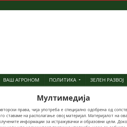
ВАШ АГРОНОМ
ПОЛИТИКА
ЗЕЛЕН РАЗВОЈ
Мултимедија
вторски права, чија употреба е специјално одобрена од сопств
 го ставаме на располагање овој материјал. Материјалот на ов
вклучените информации за истражувачки и образовни цели. Доко