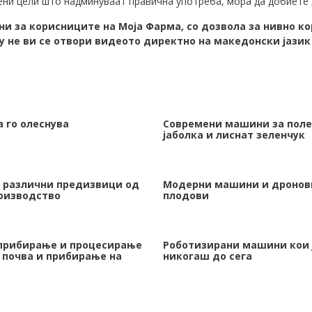
ени цели што надминуваат правична употреба, мора да добиете 
и за корисниците на Моја Фарма, со дозвола за нивно ко
у не ви се отвори видеото директно на македонски јази
 го олеснува
Современи машини за поле
јаболка и лиснат зеленчук
а различни предизвици од
Модерни машини и дронови
роизводство
плодови
 прибирање и процесирање
Роботизирани машини кои 
 почва и прибирање на
никогаш до сега