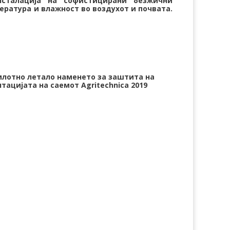
сталација на софистицирани безжични
ература и влажност во воздухот и почвата.
илотно летало наменето за заштита на
тацијата на саемот Agritechnica 2019