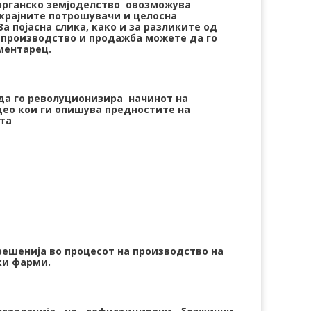
органско земјоделство овозможува
крајните потрошувачи и целосна
а појасна слика, како и за разликите од
 производство и продажба можете да го
ментарец.
да го револуционизира начинот на
део кои ги опишува предностите на
та
ешенија во процесот на производство на
ки фарми.