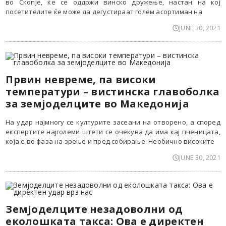
во Скопје, ќе се оддржи винско дружење, настан на кој
посетителите ќе може да дегустираат голем асортиман на
JUNE 30, 2021
Првин невреме, па високи
температури – вистинска главоболка
за земјоделците во Македонија
На удар најмногу се културите засеани на отворено, а според
експертите најголеми штети се очекува да има кај пченицата,
која е во фаза на зрење и пред собирање. Необично високите
JUNE 30, 2021
Земјоделците незадоволни од
еколошката такса: Ова е директен