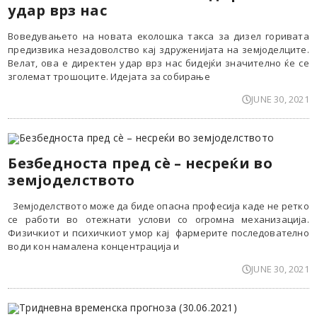
удар врз нас
Воведувањето на новата еколошка такса за дизел горивата
предизвика незадоволство кај здруженијата на земјоделците.
Велат, ова е директен удар врз нас бидејќи значително ќе се
зголемат трошоците. Идејата за собирање
JUNE 30, 2021
Безбедноста пред сè – несреќи во
земјоделството
Земјоделството може да биде опасна професија каде не ретко
се работи во отежнати услови со огромна механизација.
Физичкиот и психичкиот умор кај фармерите последователно
води кон намалена концентрација и
JUNE 30, 2021