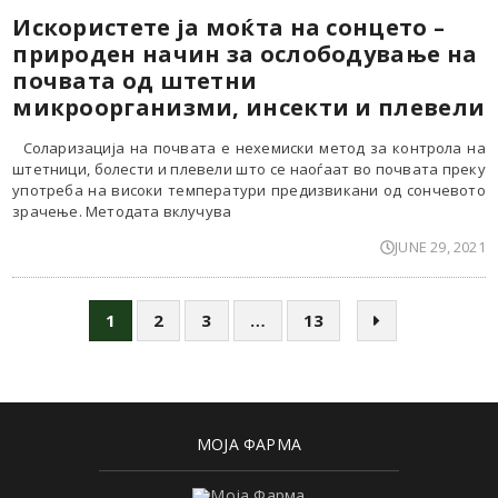
Искористете ја моќта на сонцето –
природен начин за ослободување на
почвата од штетни
микроорганизми, инсекти и плевели
Соларизација на почвата е нехемиски метод за контрола на
штетници, болести и плевели што се наоѓаат во почвата преку
употреба на високи температури предизвикани од сончевото
зрачење. Методата вклучува
JUNE 29, 2021
1
…
2
3
13
МОЈА ФАРМА