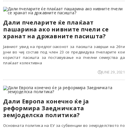
Дали пчеларите ќе плаќаат
пашарина ако нивните пчели се
хранат на државните пасишта?
Јавниот увид на предлог-законот за пасишта заврши на 26ти
јуни во чиј состав под член 23 се предвидува пчеларите кои
користат пасишта за поставување на пчелни семејства да
плаќаат колективна
JUNE 29, 2021
Дали Европа конечно ќе ја
реформира Заедничката
земјоделска политика?
Основната политика на ЕУ за субвенции во земјоделството по