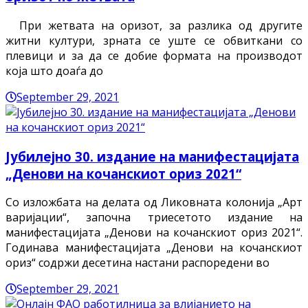
При жетвата на оризот, за разлика од другите
житни култури, зрната се уште се обвиткани со
плевици и за да се добие формата на производот
која што доаѓа до
September 29, 2021
Јубилејно 30. издание на манифестацијата
„Денови на кочанскиот ориз 2021“
Со изложбата на делата од Ликовната колонија „Арт
варијации“, започна триесетото издание на
манифестацијата „Денови на кочанскиот ориз 2021“.
Годинава манифестацијата „Денови на кочанскиот
ориз“ содржи десетина настани распоредени во
September 29, 2021