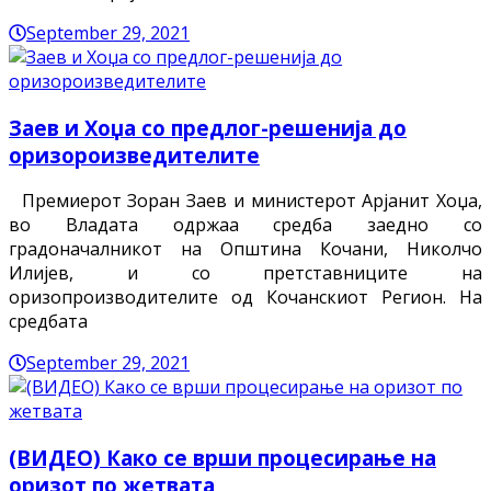
September 29, 2021
Заев и Хоџа со предлог-решенија до
оризороизведителите
Премиерот Зоран Заев и министерот Арјанит Хоџа,
во Владата одржаа средба заедно со
градоначалникот на Општина Кочани, Николчо
Илијев, и со претставниците на
оризопроизводителите од Кочанскиот Регион. На
средбата
September 29, 2021
(ВИДЕО) Како се врши процесирање на
оризот по жетвата