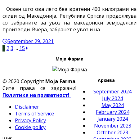
Освен што ова лето беа вратени 400 килограми на
сливи од Македонија, Република Српска продолжува
со забраните за увоз на македонски земјоделски
производи. Вчера, забранет е увоз и на
September 29, 2021
1
2
3
…
15
Моја Фарма
Архива
© 2020 Copyright
Moja Farma
.
Сите права се задржани!
September 2024
Политика на приватност!
July 2024
May 2024
Disclaimer
February 2024
Terms of Service
January 2024
Privacy Policy
November 2023
Cookie policy
October 2023
Јазик