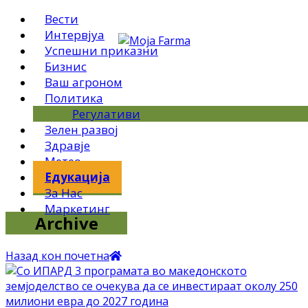
Вести
Интервјуа
Успешни приказни
Бизнис
Ваш агроном
Политика
Регулативи
Зелен развој
Здравје
Метео
Едукација
За Нас
Маркетинг
Archive
Назад кон почетна