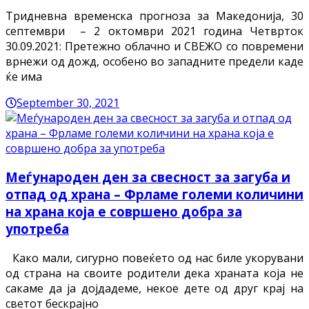
Тридневна временска прогноза за Македонија, 30
септември – 2 октомври 2021 година Четврток
30.09.2021: Претежно облачно и СВЕЖО со повремени
врнежи од дожд, особено во западните предели каде
ќе има
September 30, 2021
Меѓународен ден за свесност за загуба и
отпад од храна – Фрламе големи количини
на храна која е совршено добра за
употреба
Како мали, сигурно повеќето од нас биле укорувани
од страна на своите родители дека храната која не
сакаме да ја дојдадеме, некое дете од друг крај на
светот бескрајно