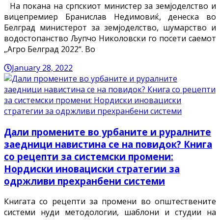
На покана на српскиот министер за земјоделство и
вицепремиер Бранислав Недимовиќ, денеска во
Белград министерот за земјоделство, шумарство и
водостопанство Љупчо Николовски го посети саемот
„Агро Белград 2022“. Во
January 28, 2022
Дали промените во урбаните и руралните
заедници навистина се на повидок? Книга
со рецепти за системски промени:
Нордиски иновациски стратегии за
одржливи прехранбени системи
Книгата со рецепти за промени во општествените
системи нуди методологии, шаблони и студии на