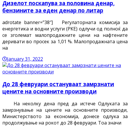
Дизелот поскапува за половина денар,
бензините за еден денар по литар
adrotate banner=”38″] Регулаторната комисија за
енергетика и водни услуги (РКЕ) одлучи од полноќ да
се зголемат малопродажните цени на нафтените
деривати во просек за 1,01 %. Малопродажната цена
на
January 31, 2022
До 28 февруари остануваат замрзнати
цените на основните производи
На неколку дена пред да истече Oдлуката за
замрзнување на цените на основните производи,
Министерството за економија, донесе одлука за
продолжување на рокот до 28 февруари. Тоа значи