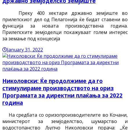
државно земјоделско земјиште
Преку 400 хектари државно земјиште во
прилепскиот дел од Пелагонија ќе бидат ставени во
функција за новата производствена година.
Прилепските земјоделци покажуваат голем интерес
за земање под концесија
January 31, 2022
Николовски: Ќе продолжиме да го
стимулираме производството на ориз
Програмата за директни плаќања за 2022
година
На средбата со оризопроизводителите во Кочани,
министерот за земјоделство, шумарство и
водостопанство Љупчо Николовски порача: ,,Ќе