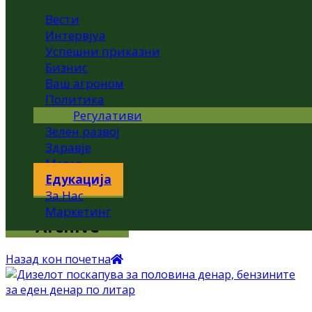
Вести
Интервјуа
Успешни приказни
Бизнис
Ваш агроном
Политика
Регулативи
Зелен развој
Здравје
Метео
Едукација
За Нас
Маркетинг
Archive
Назад кон почетна