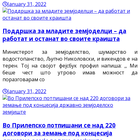
January 31, 2022
Поддршка за младите земјоделци – да
работат и останат во своите краишта
Министерот за земјоделство, шумарство и
водостопанство, Љупчо Николовски, и викендов е на
терен. Тој на својот фејсбук профил напиша: ,, Ми
беше чест што утрово имав можност да
поразговарам со
January 31, 2022
Во Прилепско потпишани се над 220
договори за земање под концесија