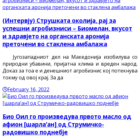
(Интервју) Струшката околија, рај за
успешни агробизниси – Биомелан, вкусот
и здравјето на органската аронија
преточени во стаклена амбалажа
Југозападниот дел на Македонија изобилува со
природни убавини, пријатна клима и вреден народ.
Доказ за тоа е и денешниот агробизнис кој потекнува
токму од овој крај. За да
February 16, 2022
Био Оил го произведува првото масло од
афион [шарла’ан] од Струмичко-
радовишко поднебје