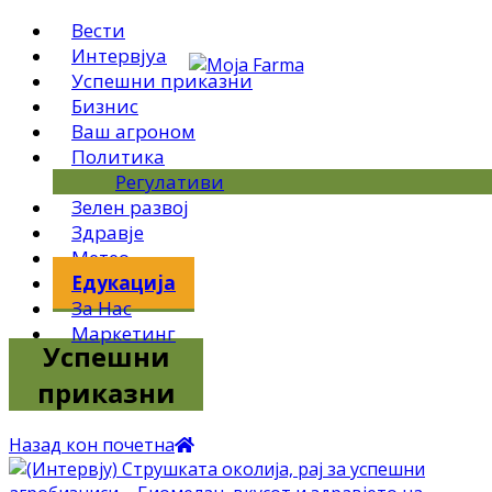
Вести
Интервјуа
Успешни приказни
Бизнис
Ваш агроном
Политика
Регулативи
Зелен развој
Здравје
Метео
Едукација
За Нас
Маркетинг
Успешни
приказни
Назад кон почетна