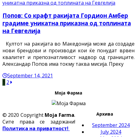
Попов: Со крафт ракијата Гордион Амбер
градиме уникатна приказна од топлината
на Гевгелија
Култот на ракијата во Македонија може да создаде
нови брендови и производи кои ќе понудат врвен
квалитет и препознатливост надвор од границите.
Александар Попов има токму таква мисија. Преку
September 14, 2021
1
2
Моја Фарма
Архива
© 2020 Copyright
Moja Farma
.
Сите права се задржани!
September 2024
Политика на приватност!
July 2024