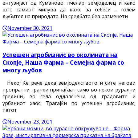
ентузијаст од Куманово, пчелар, земјоделец и како
што самиот милува да каже за себеси – голем
љубител на природата. На средбата беа разменети
November 30, 2021
Успешен агробизнис во околината на
Скопје, Наша Фарма – Семејна фарма со
многу љубов
Некој ќе рече дека земјоделството и сите негови
пропратни гранки припаѓаат само во некои рурални
средини, во села оддалечени од градовите и
урбаниот хаос. Трагајќи по успешен агробизнис,
патот
November 23, 2021