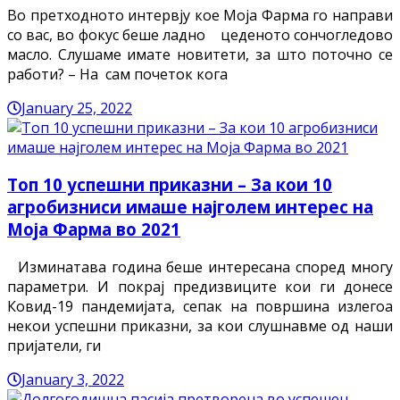
Во претходното интервју кое Моја Фарма го направи
со вас, во фокус беше ладно цеденото сончогледово
масло. Слушаме имате новитети, за што поточно се
работи? – На сам почеток кога
January 25, 2022
Топ 10 успешни приказни – За кои 10
агробизниси имаше најголем интерес на
Моја Фарма во 2021
Изминатава година беше интересана според многу
параметри. И покрај предизвиците кои ги донесе
Ковид-19 пандемијата, сепак на површина излегоа
некои успешни приказни, за кои слушнавме од наши
пријатели, ги
January 3, 2022