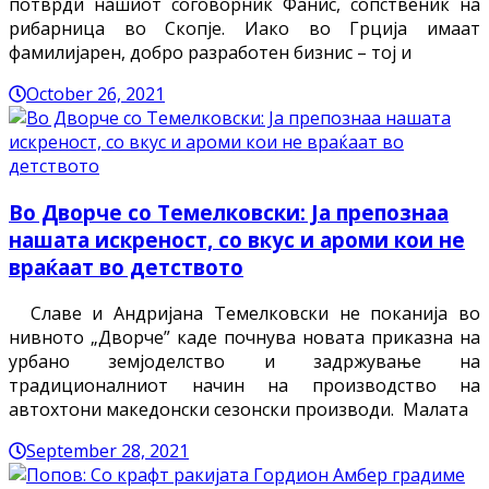
потврди нашиот соговорник Фанис, сопственик на
рибарница во Скопје. Иако во Грција имаат
фамилијарен, добро разработен бизнис – тој и
October 26, 2021
Во Дворче со Темелковски: Ја препознаа
нашата искреност, со вкус и ароми кои не
враќаат во детството
Славе и Андријана Темелковски не поканија во
нивното „Дворче” каде почнува новата приказна на
урбано земјоделство и задржување на
традиционалниот начин на производство на
автохтони македонски сезонски производи. Малата
September 28, 2021