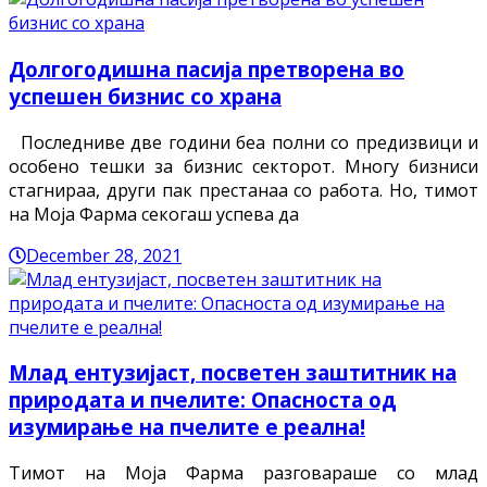
Долгогодишна пасија претворена во
успешен бизнис со храна
Последниве две години беа полни со предизвици и
особено тешки за бизнис секторот. Многу бизниси
стагнираа, други пак престанаа со работа. Но, тимот
на Моја Фарма секогаш успева да
December 28, 2021
Млад ентузијаст, посветен заштитник на
природата и пчелите: Опасноста од
изумирање на пчелите е реална!
Тимот на Моја Фарма разговараше со млад