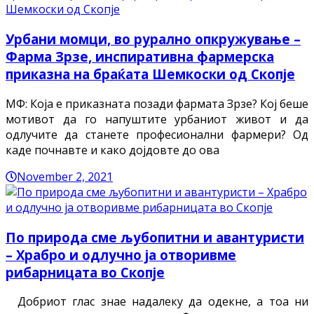
Урбани момци, во рурално опкружување –
Фарма Зрзе, инспиративна фармерска
приказна на браќата Шемкоски од Скопје
МФ: Која е приказната позади фармата Зрзе? Кој беше
мотивот да го напуштите урбаниот живот и да
одлучите да станете професионални фармери? Од
каде почнавте и како дојдовте до ова
November 2, 2021
По природа сме љубопитни и авантуристи
– Храбро и одлучно ја отворивме
рибарницата во Скопје
Добриот глас знае надалеку да одекне, а тоа ни