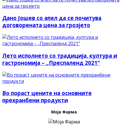
Дано Јошев со апел да се почитува
договорената цена за грозјето
Лето исполнето со традиција, култура и
гастрономија – „Преспаленд 2021“
Во пораст цените на основните
прехранбени продукти
Моја Фарма