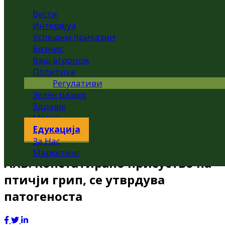
Вести
Интервјуа
Успешни приказни
Бизнис
Ваш агроном
Политика
Регулативи
Зелен развој
Здравје
Метео
Едукација
За Нас
Маркетинг
АХВ: Констатирано присуство на
птичји грип, се утврдува
патогеноста