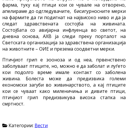
фарма, туку кај птици кои се чувале на отворено,
апелираме до одгледувачите, бисигурносните мерки
на фармите да ги подигнат на највисоко ниво и да ја
следат здравствената состојба на живината.
Состојбата со авијарна инфлуенца во светот, на
дневна основа, АХВ ја следи преку порталот на
Светската организација за здравствена организација
на животните – ОИЕ и презема соодветни мерки.
Птичјиот грип е зооноза и од неа, првенствено
заболуваат птиците, но, можно е да заболат и луѓето
кои подолго време имале контакт со заболена
живина. Болеста може да предизвика големи
економски загуби во живинарството, а кај птиците
кои се чуваат како миленичиња и дивите птици,
птичјиот грип предизвикува висока стапка на
смртност.
Категории:
Вести