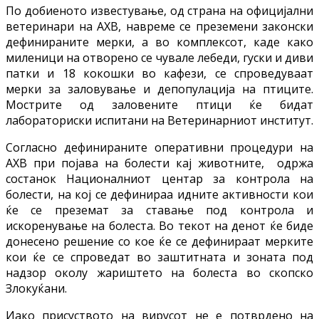
По добиеното известување, од страна на официјални
ветеринари на АХВ, навреме се преземени законски
дефинираните мерки, а во комплексот, каде како
миленици на отворено се чувале лебеди, гуски и диви
патки и 18 кокошки во кафези, се спроведуваат
мерки за заловување и депопулација на птиците.
Мострите од заловените птици ќе бидат
лабораториски испитани на Ветеринарниот институт.
Согласно дефинираните оперативни процедури на
АХВ при појава на болести кај животните, одржа
состанок Националниот центар за контрола на
болести, на кој се дефинираа идните активности кои
ќе се преземат за ставање под контрола и
искоренување на болеста. Во текот на денот ќе биде
донесено решение со кое ќе се дефинираат мерките
кои ќе се спроведат во заштитната и зоната под
надзор околу жариштето на болеста во скопско
Злокуќани.
Иако присуството на вирусот не е потврдено на