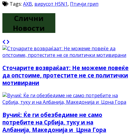
Tags:
АХВ
,
вирусот H5N1
,
Птичји грип
Слични
Новости
Сточарите возвраќаат: Не можеме повеќе
да опстоиме, протестите не се политички
мотивирани
Вучиќ: Ќе ги обезбедиме не само
потребите на Србија, туку и на
Албанија, Македонија и Црна Гора