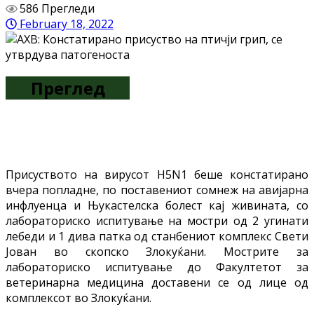
586 Прегледи
February 18, 2022
Преглед
Присуството на вирусот H5N1 беше констатирано
вчера попладне, по поставениот сомнеж на авијарна
инфлуенца и Њукастелска болест кај живината, со
лабораториско испитување на мостри од 2 угинати
лебеди и 1 дива патка од станбениот комплекс Свети
Јован во скопско Злокуќани. Мострите за
лабораториско испитување до Факултетот за
ветеринарна медицина доставени се од лице од
комплексот во Злокуќани.