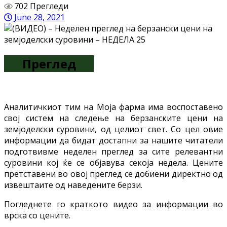
702 Прегледи
June 28, 2021
Преглед
Aналитичкиот тим на Моја фарма има воспоставено
свој систем на следење на берзанските цени на
земјоделски суровини, од целиот свет. Со цел овие
информации да бидат достапни за нашите читатели
подготвивме неделен преглед за сите релевантни
суровини кој ќе се објавува секоја недела. Цените
претставени во овој преглед се добиени директно од
извештаите од наведените берзи.
Погледнете го краткото видео за информации во
врска со цените.