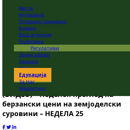
Вести
Интервјуа
Успешни приказни
Бизнис
Ваш агроном
Политика
Регулативи
Зелен развој
Здравје
Метео
Едукација
За Нас
Маркетинг
(ВИДЕО) – Неделен преглед на
берзански цени на земјоделски
суровини – НЕДЕЛА 25