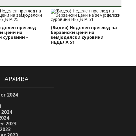
Неделен преглед
(Видео) Неделен преглед на
(В
и цени на
берзански цени на
бе
и суровини –
земјоделски суровини
зе
НЕДЕЛА 51
НЕ
АРХИВА
er 2024
4
 2024
2024
r 2023
2023
er 2023