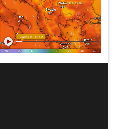
идео) Неделен преглед на
(Видео) Неделен преглед н
рзански цени на
берзански цени на
мјоделски суровини
земјоделски суровини
ДЕЛА 8
НЕДЕЛА 50