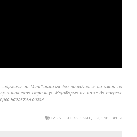
 содржини од МојаФарма.мк без наведување на извор на
 оригиналната страница. МојаФарма.мк може да покрене
пред надлежен орган.
TAGS:
БЕРЗАНСКИ ЦЕНИ
,
СУРОВИНИ