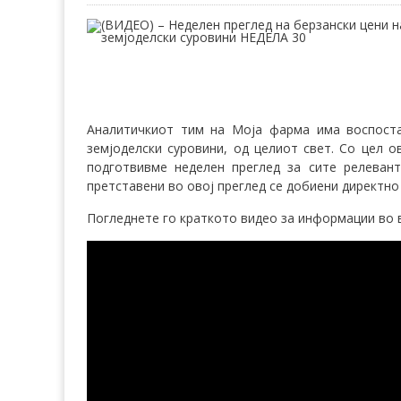
Aналитичкиот тим на Моја фарма има воспоста
земјоделски суровини, од целиот свет. Со цел 
подготвивме неделен преглед за сите релевант
претставени во овој преглед се добиени директно
Погледнете го краткото видео за информации во в