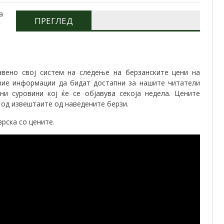
ПРЕГЛЕД
вено свој систем на следење на берзанските цени на
овие информации да бидат достапни за нашите читатели
ни суровини кој ќе се објавува секоја недела. Цените
 од извештаите од наведените берзи.
рска со цените.