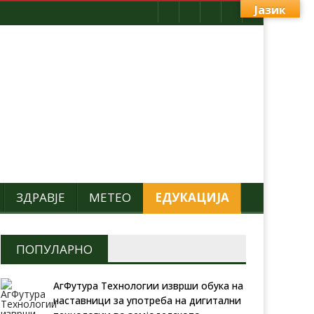
Јазик
ЗДРАВЈЕ
МЕТЕО
ЕДУКАЦИЈА
ПОПУЛАРНО
АгФутура Технологии изврши обука на
наставници за употреба на дигитални