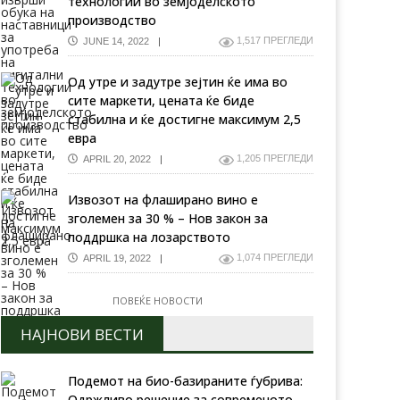
технологии во земјоделското
производство
1,517 ПРЕГЛЕДИ
JUNE 14, 2022
Од утре и задутре зејтин ќе има во
сите маркети, цената ќе биде
стабилна и ќе достигне максимум 2,5
евра
1,205 ПРЕГЛЕДИ
APRIL 20, 2022
Извозот на флаширано вино е
зголемен за 30 % – Нов закон за
поддршка на лозарството
1,074 ПРЕГЛЕДИ
APRIL 19, 2022
ПОВЕЌЕ НОВОСТИ
НАЈНОВИ ВЕСТИ
Подемот на био-базираните ѓубрива:
Одржливо решение за современото