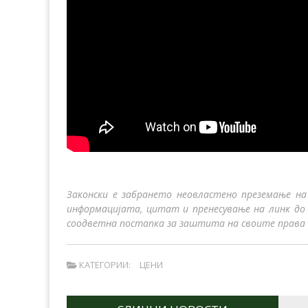
Законски е забрането неовластено преземање на
информацијата, цитат и пренесување на линк до
соодветна постапка за заштита на своите права 
КАТЕГОРИИ:
ЦЕНИ