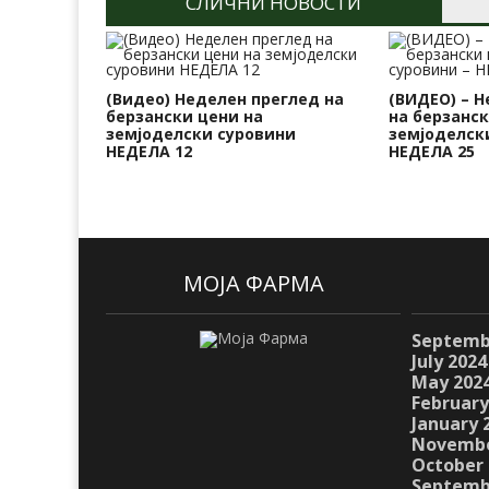
СЛИЧНИ НОВОСТИ
(Видео) Неделен преглед на
(ВИДЕО) – 
берзански цени на
на берзанск
земјоделски суровини
земјоделск
НЕДЕЛА 12
НЕДЕЛА 25
МОЈА ФАРМА
Septemb
July 2024
May 202
February
January 
Novembe
October 
Septemb