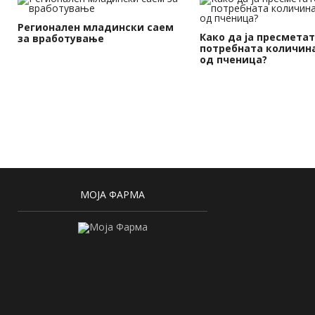
Регионален младински саем
Како да ја пресмета
за вработување
потребната количина
од пченица?
МОЈА ФАРМА