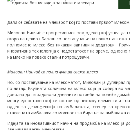
Дали се сеќавате на млекарот кој го постави првиот млеком
Милован Нинчиќ е прогресивниот земјоделец кој успеа да 
скоро на целиот Балкан со поставување на првиот автомат
полномасно млеко без никакви адитиви и додатоци. Причи
иновативна технологија е недостатокот на време, односно
на млеко на повеќе стални потрошувачи.
Милован Нинчиќ со полна флаша свежо млеко
Но, со поставување на млекоматот, Милован ја дуплирал п
по литар. Вкупната количина на млеко која ја собира во м
доволна да ги задоволи дневните потреби на повеќе домаќ
многу едноставен кој се состои од неколку елементи и то
оддел за дезинфекција на амбалажата, скенер за препо
стаклената амбалажа со можност за бирање на амбалажа од
Идејата за иновативниот начин на продажба на млеко ја д
две илјади вакви млекомати.