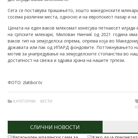
Сега се поставува прашањето, зошто македонските млекари 
сосема различни места, односно и на европскиот пазар и на
Цената на еден ваков млекомат изнесува петнаесет илјади 
на српските млекари, Милован Нинчиќ од 2021 година има
ваков тип на земјоделска опрема, опрема која во Македони
државата или пак од ИПАРД фондовите. Поттикнувањето на
мотив за унапредување на земјоделските стопанства во наш
достапност на свежа и здрава храна на нашите трпези.
ФОТО: zlatibor.tv
КАТЕГОРИИ:
ВЕСТИ
О
СЛИЧНИ НОВОСТИ