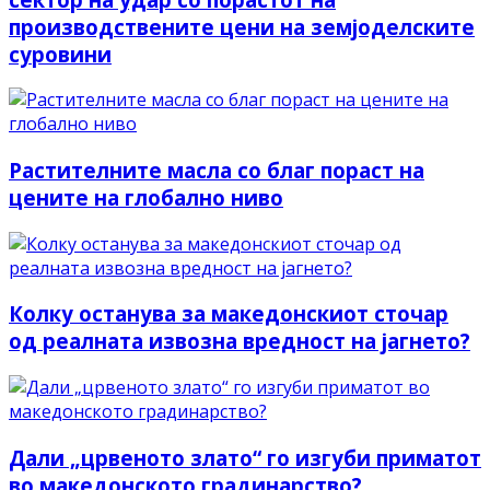
производствените цени на земјоделските
суровини
Растителните масла со благ пораст на
цените на глобално ниво
Колку останува за македонскиот сточар
од реалната извозна вредност на јагнето?
Дали „црвеното злато“ го изгуби приматот
во македонското градинарство?