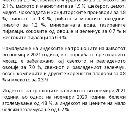
2.1 %, маслото и маснотиите за 1.9 %, шеќерот, џемот,
медот, чоколадата и кондиторските производи за 1.8
%, виното за 1.3 %, рибата и морските плодови,
пивото за 1.2 %, минералната вода, газираните
пијалаци, соковите од овошје и зеленчук за 0.7 % и
жестоките пијалаци за 0.3 %.
Намалување на индексите на трошоците на животот
во ноември 2021 година, во споредба со претходниот
месец, е забележано кај свежото и разладеното
овошје за 7.0 %, свежиот и разладениот зеленчук,
освен компирите и другите коренести плодови за 0.8
% и млекото за 0.3 %.
Индексот на трошоците на животот во ноември 2021
година, во однос на ноември 2020 година, бележи
зголемување од 4.8 %, а индексот на цените на мало
бележи зголемување од 6.2 %.