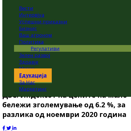
Вести
Интервјуа
Успешни приказни
Бизнис
Ваш агроном
Политика
Регулативи
Зелен развој
Здравје
Метео
Едукација
За Нас
Маркетинг
ДЗС: Индексот на цените на мало
бележи зголемување од 6.2 %, за
разлика од ноември 2020 година