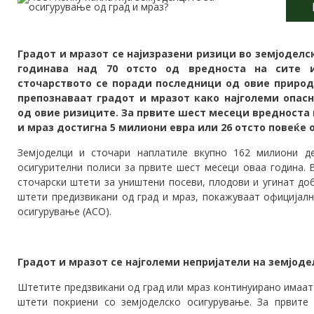
Градот и мразот се најизразени ризици во земјоделс
годинава над 70 отсто од вредноста на сите 
сточарството се поради последници од овие природ
препознаваат градот и мразот како најголеми опасн
од овие ризиците. За првите шест месеци вредноста 
и мраз достигна 5 милиони евра или 26 отсто повеќе 
Земјоделци и сточари наплатиле вкупно 162 милиони де
осигурителни полиси за првите шест месеци оваа година. 
сточарски штети за уништени посеви, плодови и угинат до
штети предизвикани од град и мраз, покажуваат официјалн
осигурување (АСО).
Градот и мразот се најголеми непријатели на земјод
Штетите предзвикани од град или мраз континуирано имаат
штети покриени со земјоделско осигурување. За првите