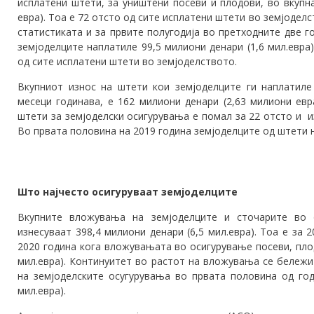
исплатени штети, за уништени посеви и плодови, во вкупна
евра). Тоа е 72 отсто од сите исплатени штети во земјоделс
статистиката и за првите полугодија во претходните две г
земјоделците наплатиле 99,5 милиони денари (1,6 мил.евра
од сите исплатени штети во земјоделството.
Вкупниот износ на штети кои земјоделците ги наплатиле
месеци годинава, е 162 милиони денари (2,63 милиони евр
штети за земјоделски осигурувања е помал за 22 отсто и из
Во првата половина на 2019 година земјоделците од штети н
Што најчесто осигуруваат земјоделците
Вкупните вложувања на земјоделците и сточарите во 
изнесуваат 398,4 милиони денари (6,5 мил.евра). Тоа е за
2020 година кога вложувањата во осигурување посеви, пло
мил.евра). Континуитет во растот на вложувања се бележи
на земјоделските осугурувања во првата половина од год
мил.евра).