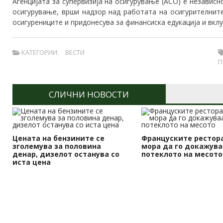
Агенцијата за супервизија на осигурување (АСО) е независн
осигурување, врши надзор над работата на осигурителните
осигурениците и придонесува за финансиска едукација и вкл
КАТЕГОРИИ:
ВЕСТИ
П
СЛИЧНИ НОВОСТИ
Цената на бензините се
Француските рестор
зголемува за половина
мора да го докажува
денар, дизелот останува со
потеклото на месото
иста цена