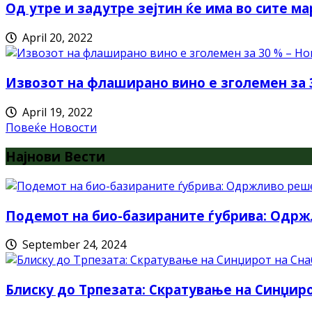
Од утре и задутре зејтин ќе има во сите ма
April 20, 2022
Извозот на флаширано вино е зголемен за 
April 19, 2022
Повеќе Новости
Најнови Вести
Подемот на био-базираните ѓубрива: Одрж
September 24, 2024
Блиску до Трпезата: Скратување на Синџи