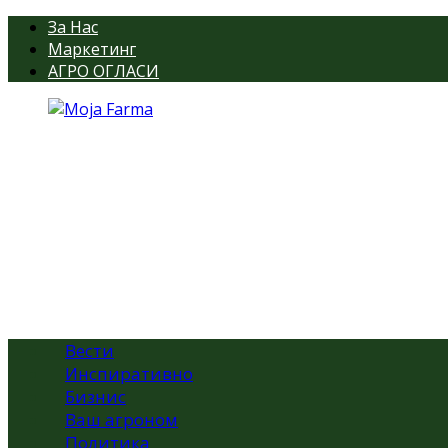
За Нас
Маркетинг
АГРО ОГЛАСИ
Вести
Инспиративно
Бизнис
Ваш агроном
Политика