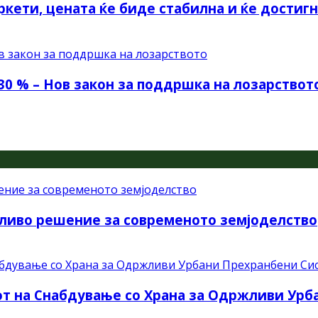
ркети, цената ќе биде стабилна и ќе достиг
30 % – Нов закон за поддршка на лозарствот
ливо решение за современото земјоделство
рот на Снабдување со Храна за Одржливи Ур