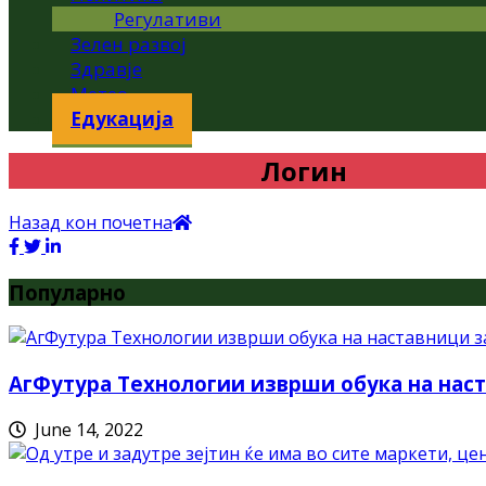
Регулативи
Зелен развој
Здравје
Метео
Едукација
Логин
Назад кон почетна
Популарно
АгФутура Технологии изврши обука на наст
June 14, 2022