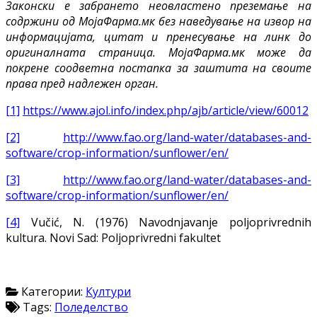
Законски е забрането неовластено преземање на
содржини од МојаФарма.мк без наведување на извор на
информацијата, цитат и пренесување на линк до
оригиналната страница. МојаФарма.мк може да
покрене соодветна постапка за заштита на своите
права пред надлежен орган.
[1]
https://www.ajol.info/index.php/ajb/article/view/60012
[2]
http://www.fao.org/land-water/databases-and-
software/crop-information/sunflower/en/
[3]
http://www.fao.org/land-water/databases-and-
software/crop-information/sunflower/en/
[4]
Vučić, N. (1976) Navodnjavanje poljoprivrednih
kultura. Novi Sad: Poljoprivredni fakultet
Категории:
Култури
Tags:
Поледелство