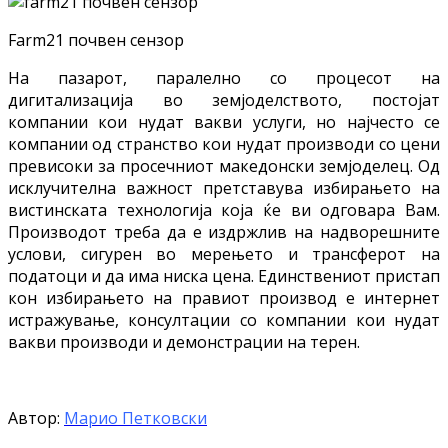
Farm21 почвен сензор
На пазарот, паралелно со процесот на
дигитализација во земјоделството, постојат
компании кои нудат вакви услуги, но најчесто се
компании од странство кои нудат производи со цени
превисоки за просечниот македонски земјоделец. Од
исклучителна важност претставува избирањето на
вистинската технологија која ќе ви одговара Вам.
Производот треба да е издржлив на надворешните
услови, сигурен во мерењето и трансферот на
податоци и да има ниска цена. Единствениот пристап
кон избирањето на правиот производ е интернет
истражување, консултации со компании кои нудат
вакви производи и демонстрации на терен.
Автор:
Марио Петковски