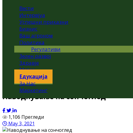
Вести
Интервјуа
Успешни приказни
Бизнис
Ваш агроном
Политика
Регулативи
Зелен развој
Здравје
Метео
Едукација
За Нас
Маркетинг
Наводнување на сончоглед
1,106 Прегледи
May 3, 2021