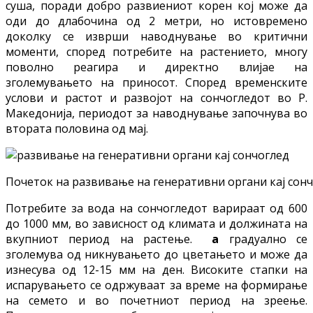
суша, поради добро развиениот корен кој може да
оди до длабочина од 2 метри, но истовремено
доколку се изврши наводнување во критични
моменти, според потребите на растението, многу
поволно реагира и директно влијае на
зголемувањето на приносот. Според временските
услови и растот и развојот на сончогледот во Р.
Македонија, периодот за наводнување започнува во
втората половина од мај.
Почеток на развивање на генеративни органи кај сон
Потребите за вода на сончогледот варираат од 600
до 1000 мм, во зависност од климата и должината на
вкупниот период на растење.
а
градуално се
зголемува од никнувањето до цветањето и може да
изнесува од 12-15 мм на ден. Високите стапки на
испарувањето се одржуваат за време на формирање
на семето и во почетниот период на зреење.