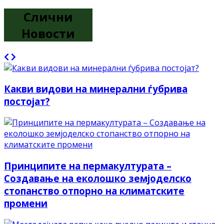
Слични
Новости
Какви видови на минерални ѓубрива
постојат?
Принципите на пермакултурата –
Создавање на еколошко земјоделско
стопанство отпорно на климатските
промени