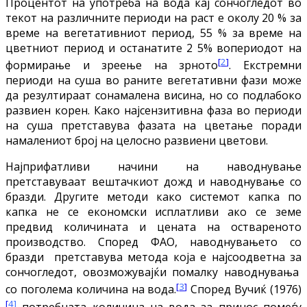
Процентот на употреба на вода кај сончогледот во
текот на различните периоди на раст е околу 20 % за
време на вегетативниот период, 55 % за време на
цветниот период и останатите 2 5% вопериодот на
[
2
]
формирање и зреење на зрното
. Екстремни
периоди на суша во раните вегетативни фази може
да резултираат сонамалена висина, но со подлабоко
развиен корен. Како најсензитивна фаза во периоди
на суша претставува фазата на цветање поради
намалениот број на целосно развиени цветови.
Најприфатливи начини на наводнување
претставуваат вештачкиот дожд и наводнување со
бразди. Другите методи како системот капка по
капка не се економски исплатливи ако се земе
предвид количината и цената на оствареното
производство. Според ФАО, наводнувањето со
бразди претставува метода која е најсоодветна за
сончогледот, овозможувајќи помалку наводнувања
[
3
]
со поголема количина на вода.
Според Вучиќ (1976)
[
4]
потребната количина на вода за принос помеѓу