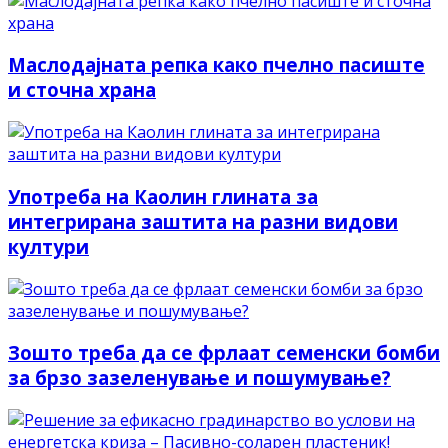
Маслодајната репка како пчелно пасиште
и сточна храна
Употреба на Каолин глината за
интегрирана заштита на разни видови
култури
Зошто треба да се фрлаат семенски бомби
за брзо зазеленување и пошумување?