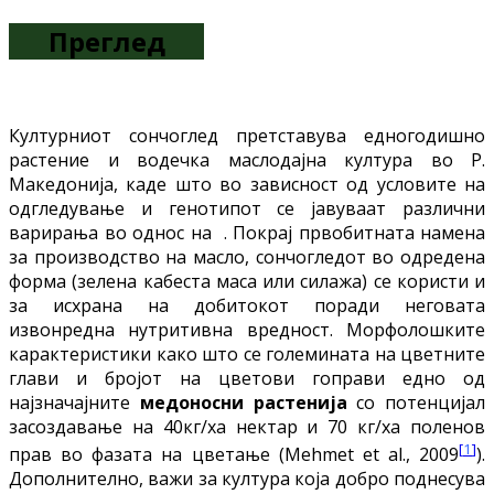
Преглед
Културниот сончоглед претставува едногодишно
растениe и водечка маслодајна култура во Р.
Македонија, каде што во зависност од условите на
одгледување и генотипот се јавуваат различни
варирања во однос на . Покрај првобитната намена
за производство на масло, сончогледот во одредена
форма (зелена кабеста маса или силажа) се користи и
за исхрана на добитокот поради неговата
извонредна нутритивна вредност. Морфолошките
карактеристики како што се големината на цветните
глави и бројот на цветови гоправи едно од
најзначајните
медоносни растенија
со потенцијал
засоздавање на 40кг/ха нектар и 70 кг/ха поленов
[
1
]
прав во фазата на цветање (Mehmet et al., 2009
).
Дополнително, важи за култура која добро поднесува