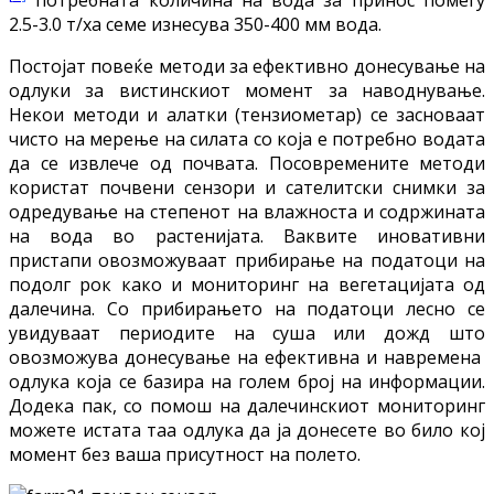
2.5-3.0 т/ха семе изнесува 350-400 мм вода.
Постојат повеќе методи за ефективно донесување на
одлуки за вистинскиот момент за наводнување.
Некои методи и алатки (тензиометар) се засноваат
чисто на мерење на силата со која е потребно водата
да се извлече од почвата. Посовремените методи
користат почвени сензори и сателитски снимки за
одредување на степенот на влажноста и содржината
на вода во растенијата. Ваквите иновативни
пристапи овозможуваат прибирање на податоци на
подолг рок како и мониторинг на вегетацијата од
далечина. Со прибирањето на податоци лесно се
увидуваат периодите на суша или дожд што
овозможува донесување на ефективна и навремена
одлука која се базира на голем број на информации.
Додека пак, со помош на далечинскиот мониторинг
можете истата таа одлука да ја донесете во било кој
момент без ваша присутност на полето.