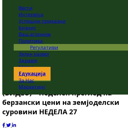
Вести
Интервјуа
Успешни приказни
Бизнис
Ваш агроном
Политика
Регулативи
Зелен развој
Здравје
Метео
Едукација
За Нас
Маркетинг
(ВИДЕО) – Неделен преглед на
берзански цени на земјоделски
суровини НЕДЕЛА 27