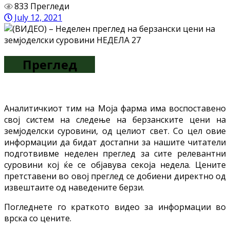
833 Прегледи
July 12, 2021
Преглед
Aналитичкиот тим на Моја фарма има воспоставено
свој систем на следење на берзанските цени на
земјоделски суровини, од целиот свет. Со цел овие
информации да бидат достапни за нашите читатели
подготвивме неделен преглед за сите релевантни
суровини кој ќе се објавува секоја недела. Цените
претставени во овој преглед се добиени директно од
извештаите од наведените берзи.
Погледнете го краткото видео за информации во
врска со цените.