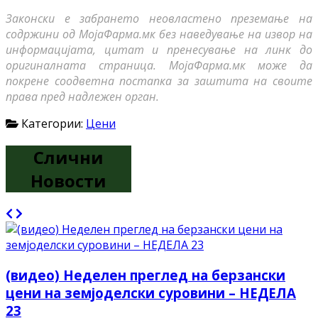
Законски е забрането неовластено преземање на
содржини од МојаФарма.мк без наведување на извор на
информацијата, цитат и пренесување на линк до
оригиналната страница. МојаФарма.мк може да
покрене соодветна постапка за заштита на своите
права пред надлежен орган.
Категории:
Цени
Слични
Новости
(видео) Неделен преглед на берзански
цени на земјоделски суровини – НЕДЕЛА
23