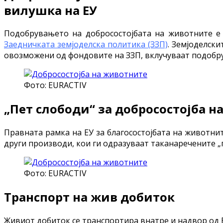
вилушка на ЕУ
Подобрувањето на добросостојбата на животните е 
Заедничката земјоделска политика (ЗЗП)
. Земјоделск
овозможени од фондовите на ЗЗП, вклучуваат подобру
Фото: EURACTIV
„Пет слободи“ за добросостојба 
Правната рамка на ЕУ за благосостојбата на животни
други производи, кои ги одразуваат таканаречените „
Фото: EURACTIV
Транспорт на жив добиток
Живиот добиток се транспортира внатре и надвор од 