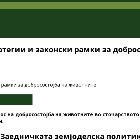
ратегии и законски рамки за добро
ос на добросостојба на животните во сточарството
и.
 Заедничката земјоделска политик