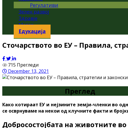
Регулативи
Зелен развој
Здравје
Метео
Едукација
Сточарството во ЕУ – Правила, ст
715 Прегледи
December 13, 2021
Преглед
Како котираат ЕУ и нејзините земји-членки во одн
се осврнуваме на некои од клучните факти и бројк
Добросостојбата на животните во