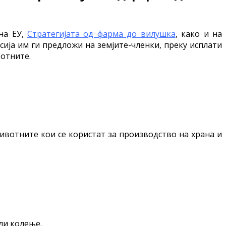
на ЕУ,
Стратегијата од фарма до вилушка
, како и на
ија им ги предложи на земјите-членки, преку исплати
вотните.
ивотните кои се користат за производство на храна и
ли колење.