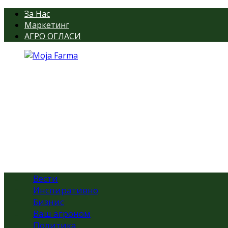
За Нас
Маркетинг
АГРО ОГЛАСИ
Вести
Инспиративно
Бизнис
Ваш агроном
Политика