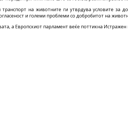
 транспорт на животните ги утврдува условите за д
согласеност и големи проблеми со добробитот на животн
ивата, а Европскиот парламент веќе поттикна Истражен 