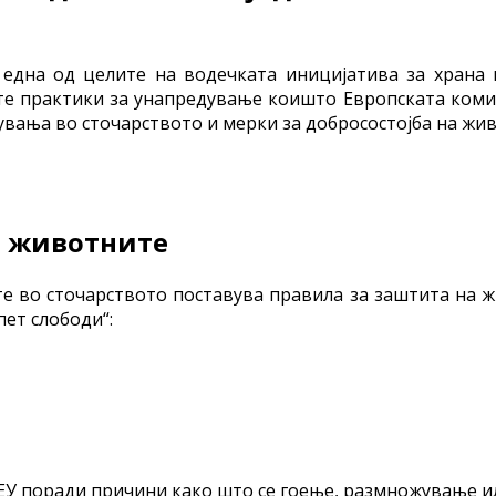
една од целите на водечката иницијатива за храна 
ите практики за унапредување коишто Европската комис
вања во сточарството и мерки за добросостојба на жи
на животните
те во сточарството поставува правила за заштита на ж
пет слободи“:
ЕУ поради причини како што се гоење, размножување и