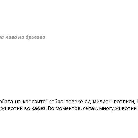
на ниво на држава
обата на кафезите“ собра повеќе од милион потписи,
животни во кафез. Во моментов, сепак, многу животни с