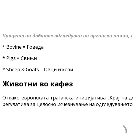
Процент на добиток одгледуван на органски начин, 
* Bovine = Говеда
* Pigs = Свињи
* Sheep & Goats = Овци и кози
Животни во кафез
Откако европската граѓанска иницијатива „Крај на д
регулатива за целосно исчезнување на одгледувањето 