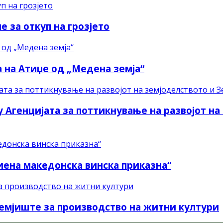
 за откуп на грозјето
а на Атиџе од „Медена земја“
Агенцијата за поттикнување на развојот на
иена македонска винска приказна“
емјиште за производство на житни култури