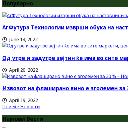
Популарно
АгФутура Технологии изврши обука на наст
June 14, 2022
Од утре и задутре зејтин ќе има во сите ма
April 20, 2022
Извозот на флаширано вино е зголемен за 
April 19, 2022
Повеќе Новости
Најнови Вести