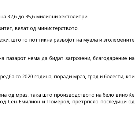
на 32,6 до 35,6 милиони хектолитри.
итет, велат од министерството.
жи, што го поттикна развојот на мувла и зголемените
на пазарот нема да бидат загрозени, благодарение на
едба со 2020 година, поради мраз, град и болести, кои
на од мраз, така што производството на бело вино ќе
а од Сен-Емилион и Померол, претрпело последици од