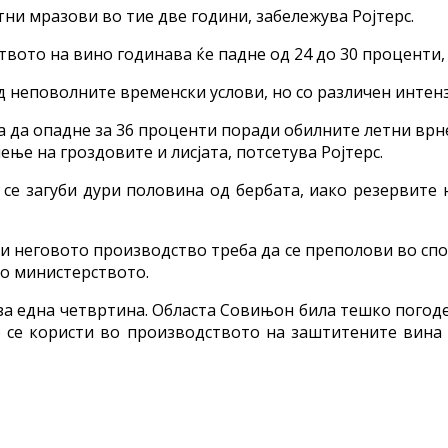
ни мразови во тие две години, забележува Ројтерс.
вото на вино годинава ќе падне од 24 до 30 проценти, 
 неповолните временски услови, но со различен интенз
 да опадне за 36 проценти поради обилните летни врне
ње на гроздовите и лисјата, потсетува Ројтерс.
се загуби дури половина од бербата, иако резервите 
 неговото производство треба да се преполови во спор
ло министерството.
за една четвртина. Областа Совињон била тешко погоде
ено се користи во производството на заштитените вин