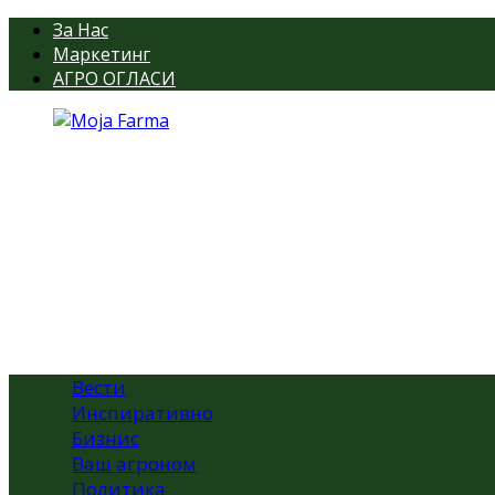
За Нас
Маркетинг
АГРО ОГЛАСИ
Вести
Инспиративно
Бизнис
Ваш агроном
Политика