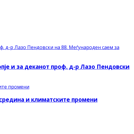
пје и за деканот проф. д-р Лазо Пендовски
 средина и климатските промени