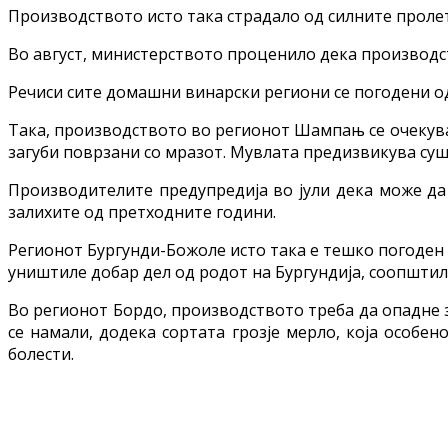
Производството исто така страдало од силните пролет
Во август, министерството проценило дека производст
Речиси сите домашни винарски региони се погодени од
Така, производството во регионот Шампањ се очекува
загуби поврзани со мразот. Мувлата предизвикува суше
Производителите предупредија во јули дека може да 
залихите од претходните години.
Регионот Бургунди-Божоле исто така е тешко погоден и
уништиле добар дел од родот на Бургундија, соопшти
Во регионот Бордо, производството треба да опадне 
се намали, додека сортата грозје мерло, која особ
болести.