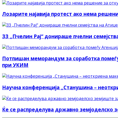
Лозарите најавија протест ако нема решение
ЗЗ „Пчелин Рај“ донираше пчелни семејств
Потпишан меморандум за соработка помеѓу 
при УКИМ
Научна конференција „Станушина – неоткр
Ќе се распределува државно земјоделско з