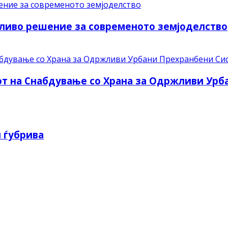
ливо решение за современото земјоделство
рот на Снабдување со Храна за Одржливи Ур
 ѓубрива