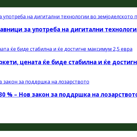
авници за употреба на дигитални технологи
ркети, цената ќе биде стабилна и ќе достиг
30 % – Нов закон за поддршка на лозарствот