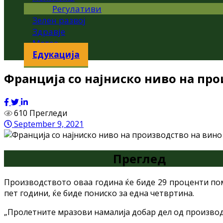
Регулативи
Зелен развој
Здравје
Метео
Едукација
Франција со најниско ниво на пр
610 Прегледи
September 9, 2021
Преглед
Производството оваа година ќе биде 29 проценти пом
пет години, ќе биде пониско за една четвртина.
„Пролетните мразови намалија добар дел од производст