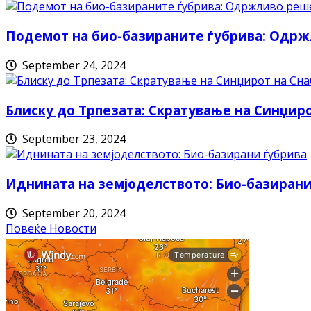
Подемот на био-базираните ѓубрива: Одрж
September 24, 2024
Блиску до Трпезата: Скратување на Синџи
September 23, 2024
Иднината на земјоделството: Био-базирани
September 20, 2024
Повеќе Новости