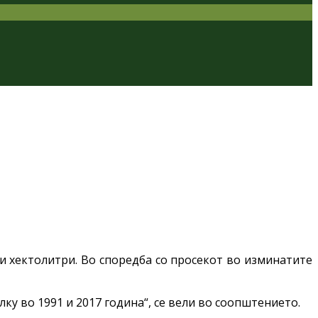
и хектолитри. Во споредба со просекот во изминатите
ку во 1991 и 2017 година“, се вели во соопштението.