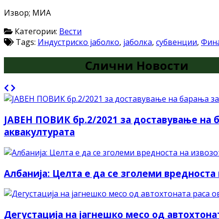
Извор; МИА
Категории:
Вести
Tags:
Индустриско јаболко
,
јаболка
,
субвенции
,
Фин
Слични Новости
JАВEН ПОВИК бр.2/2021 за доставување на 
аквакултурата
Албанија: Целта е да се зголеми вредноста 
Дегустација на јагнешко месо од автохтон