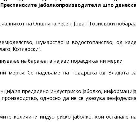
а Преспанските јаболкопроизводители што денеска
началникот на Општина Ресен, Јован Тозиевски побараа
земјоделство, шумарство и водостопанство, од каде
агој Котларски”.
полнување на барањата најави порасдикални мерки.
лни мерки. Се надеваме на поддршка од Владата за
енција за предадено индустриско јаболко, информација
 производство, односно да не се увезува земјоделска
мите количини индустриско јаболко, кои останале на