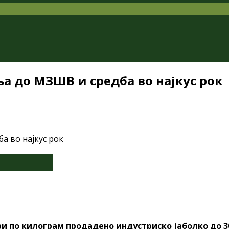
а до МЗШВ и средба во најкус рок
и по килограм продадено индустриско јаболко до 30