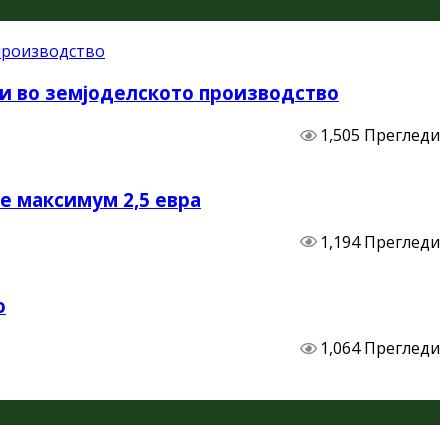
и во земјоделското производство
1,505 Прегледи
не максимум 2,5 евра
1,194 Прегледи
о
1,064 Прегледи