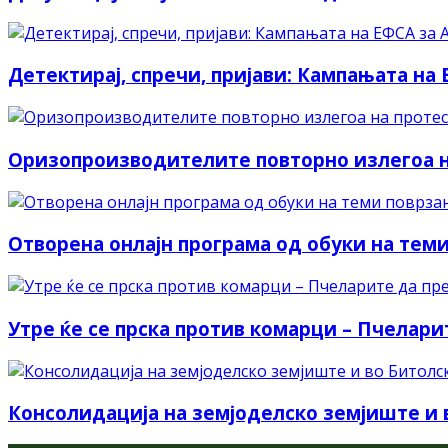
Детектирај, спречи, пријави: Кампањата на
Оризопроизводителите повторно излегоа н
Отворена онлајн програма од обуки на тем
Утре ќе се прска против комарци – Пчелар
Консолидација на земјоделско земјиште и 