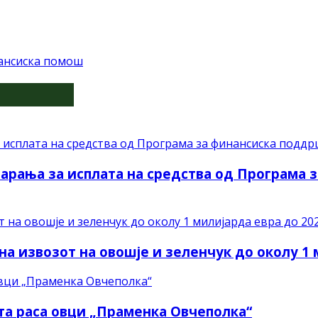
ансиска помош
барања за исплата на средства од Програма 
на извозот на овошје и зеленчук до околу 1
ата раса овци „Праменка Овчеполка“