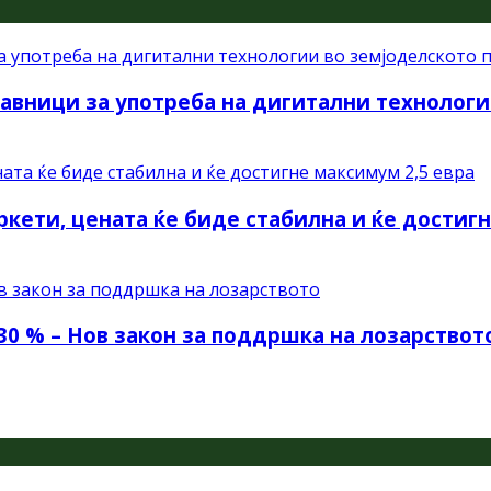
авници за употреба на дигитални технологи
ркети, цената ќе биде стабилна и ќе достиг
30 % – Нов закон за поддршка на лозарствот