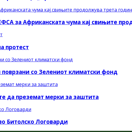
 ЕФСА за Африканската чума кај свињите про
а протест
и поврзани со Зелениот климатски фонд
ите да преземат мерки за заштита
во Битолско Логоварди