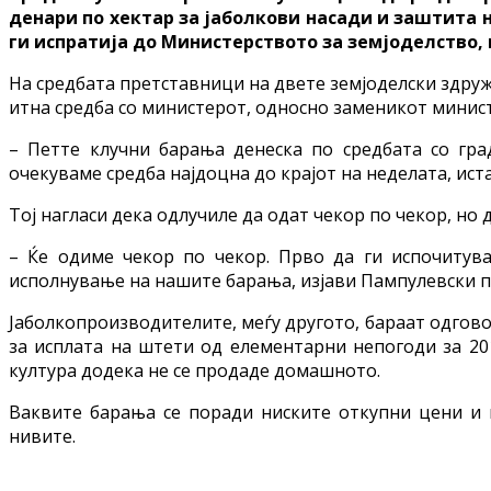
денари по хектар за јаболкови насади и заштита
ги испратија до Министерството за земјоделство,
На средбата претставници на двете земјоделски здруж
итна средба со министерот, односно заменикот министе
– Петте клучни барања денеска по средбата со гра
очекуваме средба најдоцна до крајот на неделата, ист
Тој нагласи дека одлучиле да одат чекор по чекор, но
– Ќе одиме чекор по чекор. Прво да ги испочитув
исполнување на нашите барања, изјави Пампулевски п
Јаболкопроизводителите, меѓу другото, бараат одгово
за исплата на штети од елементарни непогоди за 201
култура додека не се продаде домашното.
Ваквите барања се поради ниските откупни цени и н
нивите.