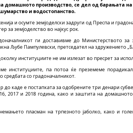
 на домашното производство, се дел од барањата н
 шумарство и водостопанство.
енија и осумте земјоделски задруги од Преспа и градо
р за земјоделство во најкус рок.
доначалникот ги доставивме до Министерството за 
акна Љубе Пампулевски, претседател на здружението „Бл
 доколку институциите не им излезат во пресрет за ис
аме институциите, па потоа ќе преземеме порадика
о средбата со градоначалникот.
р до каде е постапката за одобрените три денари субв
6, 2017 и 2018 година, како и заштита на домашното
емањето пласман на трпезното јаболко, како и голе