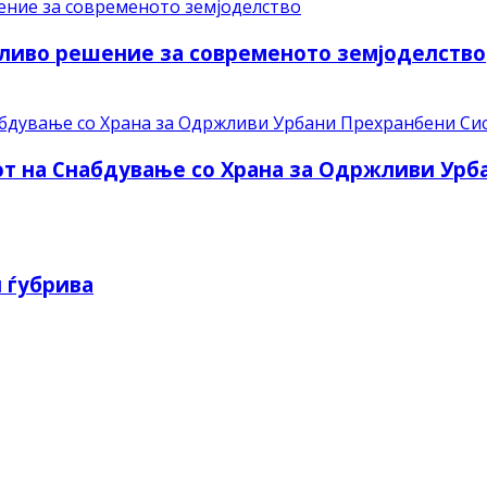
ливо решение за современото земјоделство
рот на Снабдување со Храна за Одржливи Ур
 ѓубрива