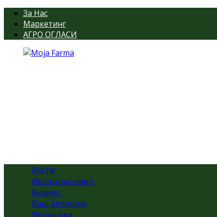
За Нас
Маркетинг
АГРО ОГЛАСИ
Вести
Инспиративно
Бизнис
Ваш агроном
Политика