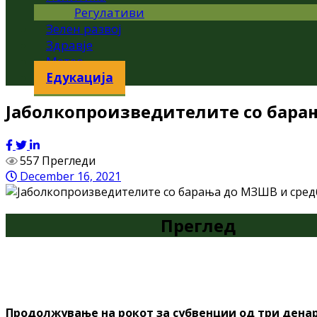
Регулативи
Зелен развој
Здравје
Метео
Едукација
Јаболкопроизведителите со барањ
557 Прегледи
December 16, 2021
Преглед
Продолжување на рокот за субвенции од три денар