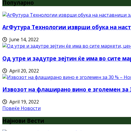
Популарно
АгФутура Технологии изврши обука на наст
June 14, 2022
Од утре и задутре зејтин ќе има во сите ма
April 20, 2022
Извозот на флаширано вино е зголемен за 
April 19, 2022
Повеќе Новости
Најнови Вести