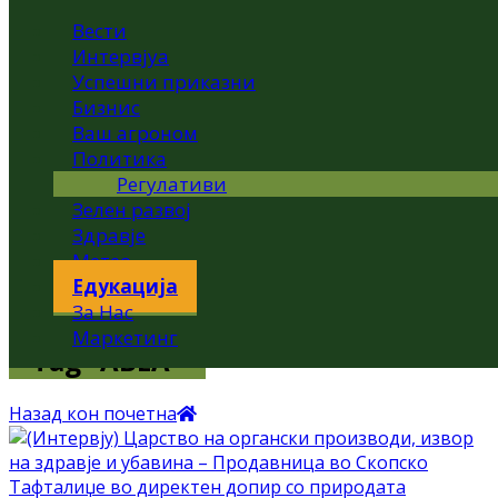
Вести
Интервјуа
Успешни приказни
Бизнис
Ваш агроном
Политика
Регулативи
Зелен развој
Здравје
Метео
Едукација
За Нас
Маркетинг
Tag "АВЕА"
Назад кон почетна