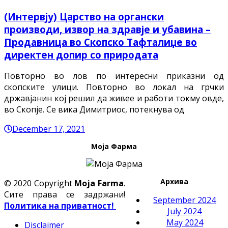
(Интервју) Царство на органски
производи, извор на здравје и убавина –
Продавница во Скопско Тафталиџе во
директен допир со природата
Повторно во лов по интересни приказни од
скопските улици. Повторно во локал на грчки
државјанин кој решил да живее и работи токму овде,
во Скопје. Се вика Димитриос, потекнува од
December 17, 2021
Моја Фарма
Архива
© 2020 Copyright
Moja Farma
.
Сите права се задржани!
September 2024
Политика на приватност!
July 2024
May 2024
Disclaimer