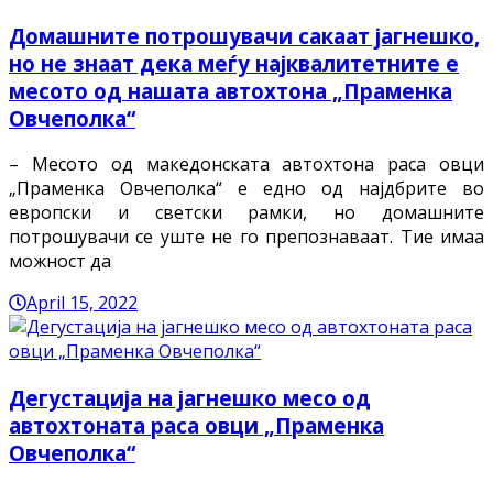
Домашните потрошувачи сакаат јагнешко,
но не знаат дека меѓу најквалитетните е
месото од нашата автохтона „Праменка
Овчеполка“
– Месото од македонската автохтона раса овци
„Праменка Овчеполка“ е едно од најдбрите во
европски и светски рамки, но домашните
потрошувачи се уште не го препознаваат. Тие имаа
можност да
April 15, 2022
Дегустација на јагнешко месо од
автохтоната раса овци „Праменка
Овчеполка“