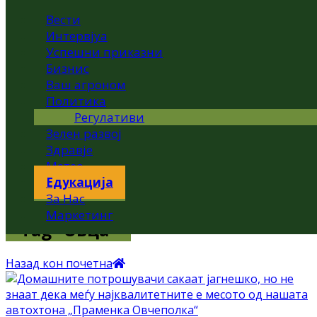
Вести
Интервјуа
Успешни приказни
Бизнис
Ваш агроном
Политика
Регулативи
Зелен развој
Здравје
Метео
Едукација
За Нас
Маркетинг
Tag "Овца"
Назад кон почетна