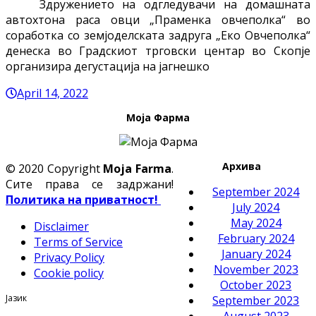
Здружението на одгледувачи на домашната
автохтона раса овци „Праменка овчеполка“ во
соработка со земјоделскaта задруга „Еко Овчеполка“
денеска во Градскиот трговски центар во Скопје
организира дегустација на јагнешко
April 14, 2022
Моја Фарма
Архива
© 2020 Copyright
Moja Farma
.
Сите права се задржани!
September 2024
Политика на приватност!
July 2024
May 2024
Disclaimer
February 2024
Terms of Service
January 2024
Privacy Policy
November 2023
Cookie policy
October 2023
Јазик
September 2023
August 2023