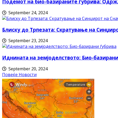
Подемот на био-базираните ѓубрива: Одрж
September 24, 2024
Блиску до Трпезата: Скратување на Синџи
September 23, 2024
Иднината на земјоделството: Био-базирани
September 20, 2024
Повеќе Новости