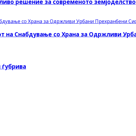
ливо решение за современото земјоделство
рот на Снабдување со Храна за Одржливи Ур
 ѓубрива