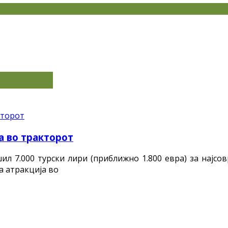
а во тракторот
 7.000 турски лири (приближно 1.800 евра) за најсо
а атракција во