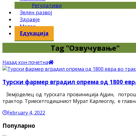
Регулативи
Зелен развој
Здравје
Метео
Едукација
Tag "Озвучување"
Назад кон почетна
Турски фармер вградил опрема од 1800 евр
Земјоделец од турската провиниција Ајдин, потрошил
трактор. Триесетгодишниот Мурат Карлеоглу, е главн
February 4, 2022
Популарно