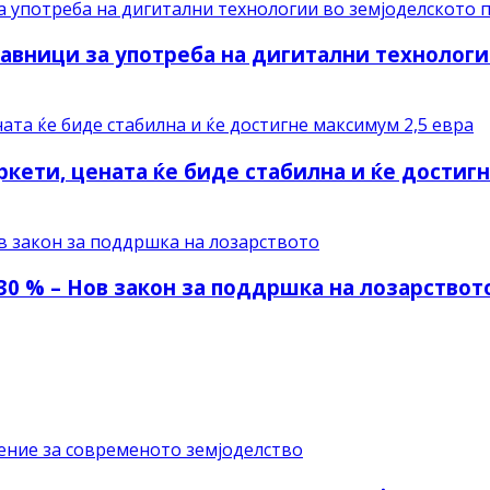
авници за употреба на дигитални технологи
ркети, цената ќе биде стабилна и ќе достиг
30 % – Нов закон за поддршка на лозарствот