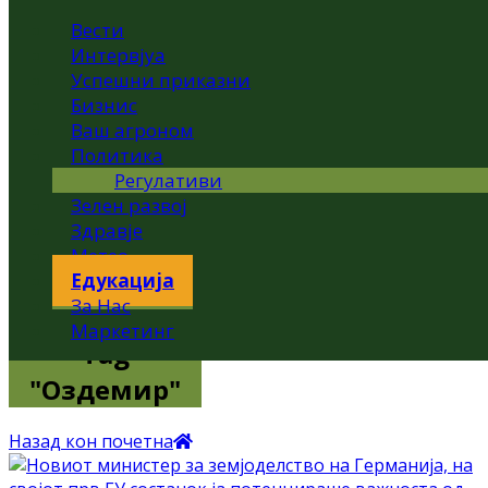
Вести
Интервјуа
Успешни приказни
Бизнис
Ваш агроном
Политика
Регулативи
Зелен развој
Здравје
Метео
Едукација
За Нас
Маркетинг
Tag
"Оздемир"
Назад кон почетна