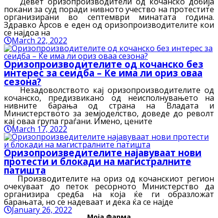
Девет оризопроизводители од кочанско добија
покани за суд поради нивното учество на протестите
организирани во септември минатата година.
Здравко Арсов е еден од оризопроизводителите кои
се најдоа на
March 22, 2022
Оризопроизводителите од кочанско без
интерес за сеидба – Ќе има ли ориз оваа
сезона?
Незадоволството кај оризопроизводителите од
кочанско, предизвикано од неисполнувањето на
нивните барања од страна на Владата и
Министерството за земјоделство, доведе до револт
кај оваа група граѓани. Имено, цените
March 17, 2022
Оризопроизведителите најавуваат нови
протести и блокади на магистралните
патишта
Производителите на ориз од кочанскиот регион
очекуваат до петок ресорното Министерство да
организира средба на која ќе ги образложат
барањата, но се надеваат и дека ќа се најде
January 26, 2022
Моја Фарма