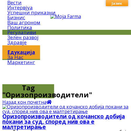
Вести
Јазик
Интервјуа
Успешни приказни
Бизнис
Ваш агроном
Политика
Регулативи
Зелен развој
Здравје
Метео
Едукација
За Нас
Маркетинг
Tag
"Оризопроизводители"
Назад кон почетна
Оризопроизводители од кочанско добија
покани за суд, според нив ова е
малтретирање