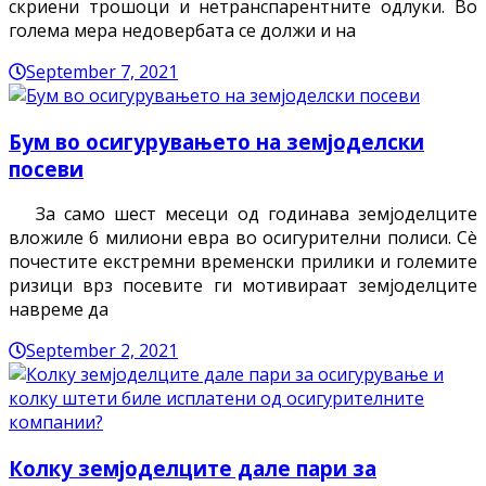
скриени трошоци и нетранспарентните одлуки. Во
голема мера недовербата се должи и на
September 7, 2021
Бум во осигурувањето на земјоделски
посеви
За само шест месеци од годинава земјоделците
вложиле 6 милиони евра во осигурителни полиси. Сè
почестите екстремни временски прилики и големите
ризици врз посевите ги мотивираат земјоделците
навреме да
September 2, 2021
Колку земјоделците дале пари за