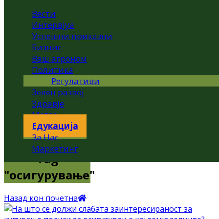
Вести
Интервјуа
Успешни приказни
Бизнис
Ваш агроном
Политика
Регулативи
Зелен развој
Здравје
Метео
Едукација
За Нас
Маркетинг
Tag
"осигурување"
Назад кон почетна