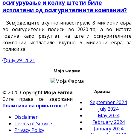
осигурување и колку штети биле
исплатени од осигурителните компании?
Земјоделците вкупно инвестирале 8 милиони евра
во осигурителни полиси во 2020-та, а во истата
година како резултат на штети осигурителните
компании исплатиле вкупно 5 милиони евра за
полиси за
July 29, 2021
Моја Фарма
Архива
© 2020 Copyright
Moja Farma
.
Сите права се задржани!
September 2024
Политика на приватност!
July 2024
May 2024
Disclaimer
February 2024
Terms of Service
January 2024
Privacy Policy