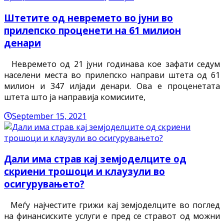
Штетите од невремето во јуни во
прилепско проценети на 61 милион
денари
Невремето од 21 јуни годинава кое зафати седум
населени места во прилепско направи штета од 61
милион и 347 илјади денари. Ова е проценетата
штета што ја направија комисиите,
September 15, 2021
Дали има страв кај земјоделците од
скриени трошоци и клаузули во
осигурувањето?
Меѓу најчестите грижи кај земјоделците во поглед
на финансиските услуги е пред се стравот од можни