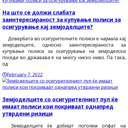
На што се должи слабата
заинтересираност за купување полиси за
осигурување кај земјоделците?
Довербата во осигурителните полиси е најмала кај
земјоделците, односно заинтересираноста за
купување полиси за осигурување на земјоделски
поседи во државава е на многу ниско ниво. Па така,
од
February 7, 2022
Земјоделците со осигурителниот пул ќе
имаат полиси кои покриваат однапред
утврдени ризици
Земјоделците ќе добијат поголем опфат на