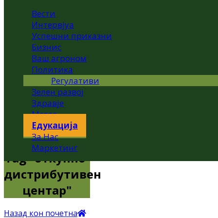
Вести
Интервјуа
Успешни приказни
Бизнис
Ваш агроном
Политика
Регулативи
Зелен развој
Здравје
Метео
Едукација
За Нас
Маркетинг
Tag "откупно-
дистрибутивен
центар"
Назад кон почетна