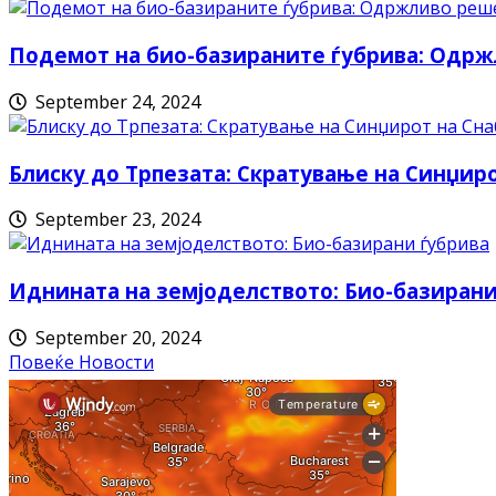
Подемот на био-базираните ѓубрива: Одрж
September 24, 2024
Блиску до Трпезата: Скратување на Синџи
September 23, 2024
Иднината на земјоделството: Био-базирани
September 20, 2024
Повеќе Новости