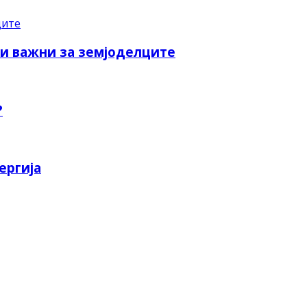
ки важни за земјоделците
?
ергија