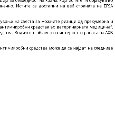
ија за безбедност на храна, која истите ги објавува во
нечно. Истите се достапни на веб страната на EFSA
нување на свеста за можните ризици од прекумерна и
а антимикробни средства во ветеринарната медицина“,
едства. Водичот е објавен на интернет страната на АХВ
нтимикробни средства може да се најдат на следниве