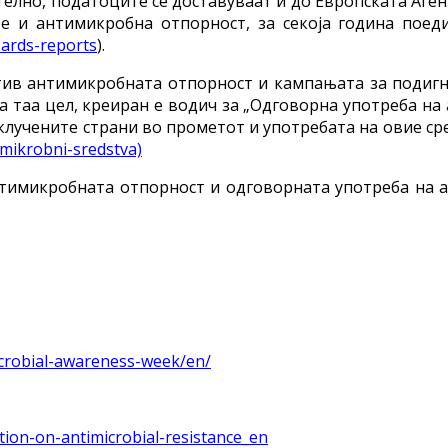
телно, податоците се доставуваат и до Европската Агенц
и антимикробна отпорност, за секоја година поеди
zards-reports
).
тив антимикробната отпорност и кампањата за подиг
а таа цел, креиран е водич за „Одговорна употреба н
клучените страни во прометот и употребата на овие ср
mikrobni-sredstva)
имикробната отпорност и одговорната употреба на а
icrobial-awareness-week/en/
ction-on-antimicrobial-resistance_en