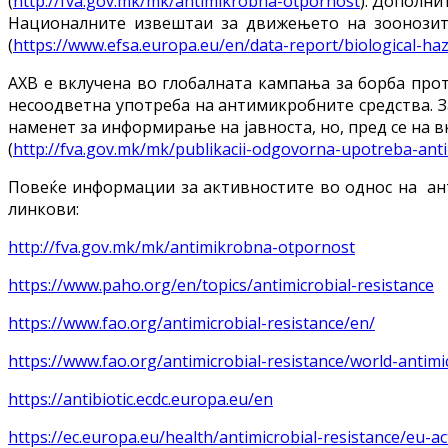
(
http://fva.gov.mk/mk/antimikrobna-otpornost
). Дополни
Националните извештаи за движењето на зоонозите 
(
https://www.efsa.europa.eu/en/data-report/biological-ha
АХВ е вклучена во глобалната кампања за борба про
несоодветна употреба на антимикробните средства. З
наменет за информирање на јавноста, но, пред се на в
(
http://fva.gov.mk/mk/publikacii-odgovorna-upotreba-anti
Повеќе информации за активностите во однос на ант
линкови:
http://fva.gov.mk/mk/antimikrobna-otpornost
https://www.paho.org/en/topics/antimicrobial-resistance
https://www.fao.org/antimicrobial-resistance/en/
https://www.fao.org/antimicrobial-resistance/world-antim
https://antibiotic.ecdc.europa.eu/en
https://ec.europa.eu/health/antimicrobial-resistance/eu-a