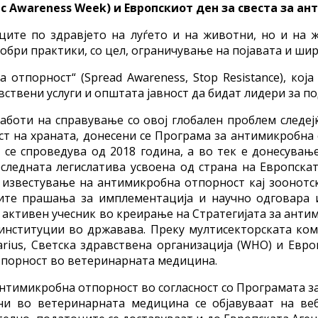
c Awareness Week) и Европскиот ден за свеста за ант
ците по здравјето на луѓето и на животни, но и на
добри практики, со цел, ограничување на појавата и ш
 отпорност“ (Spread Awareness, Stop Resistance), кој
вствени услуги и општата јавност да бидат лидери за п
работи на справување со овој глобален проблем следеј
ост на храната, донесени се Програма за антимикробна
 се спроведува од 2018 година, а во тек е донесува
последната легислатива усвоена од страна на Европс
 и известување на антимикробна отпорност кај зоонотс
тите прашања за имплементација и научно одговара 
активен учесник во креирање на Стратегијата за антим
институции во државава. Преку мултисекторската ком
rius, Светска здравствена организација (WHO) и Евро
тпорност во ветеринарната медицина.
нтимикробна отпорност во согласност со Програмата 
и во ветеринарната медицина се објавуваат на веб