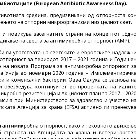
ибиотиците (European Antibiotic Awareness Day).
 животната средина, предизвикани од отпорноста кон
ирењето на отпорни микроорганизми низ целиот свет.
а ги повикува засегнатите страни на концептот „Едно
одигање на свеста за антимикробна отпорност (АМР).
ќи ги упатствата на светските и европските надлежни
 отпорност за периодот 2017 – 2021 година и Годишен
ње на новата Програма за антимикробна отпорност за
ката Унија во ноември 2020 година – Имплементирачка
ки и коменсални бактерии. Оваа Одлука се заснова на
и обезбедува континуитет во проценката на идните
икробна резистенција и Акцискиот план за 2017 – 2020
исија при Министерството за здравство и учество на
пската Агенција за храна (EFSA) активно ги пренесува
за антимикробна отпорност, како и тековното движење
 страната на Агенцијата за храна и ветеринарство