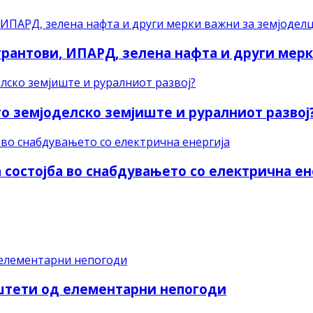
рантови, ИПАРД, зелена нафта и други мер
о земјоделско земјиште и руралниот развој
 состојба во снабдувањето со електрична ен
 штети од елементарни непогоди