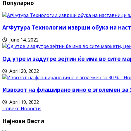
Популарно
АгФутура Технологии изврши обука на наст
June 14, 2022
Од утре и задутре зејтин ќе има во сите ма
April 20, 2022
Извозот на флаширано вино е зголемен за 
April 19, 2022
Повеќе Новости
Најнови Вести