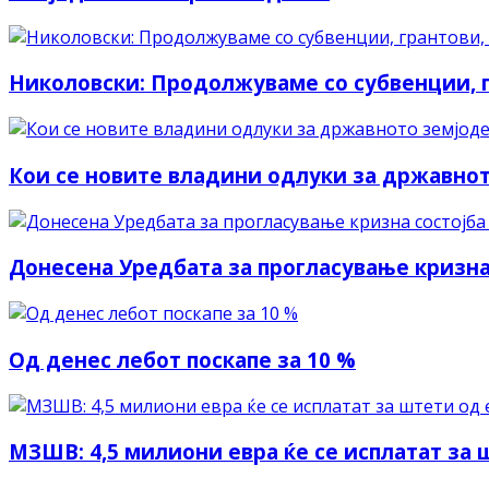
Николовски: Продолжуваме со субвенции, г
Кои се новите владини одлуки за државнот
Донесена Уредбата за прогласување кризна
Од денес лебот поскапе за 10 %
МЗШВ: 4,5 милиони евра ќе се исплатат за