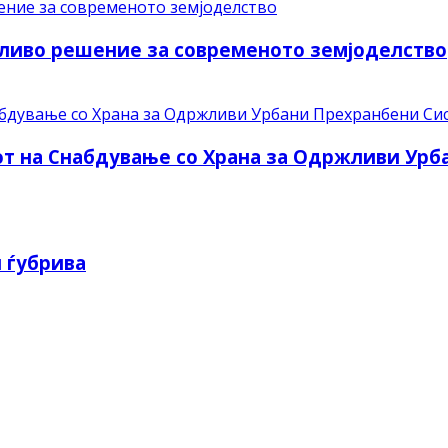
ливо решение за современото земјоделство
рот на Снабдување со Храна за Одржливи Ур
 ѓубрива