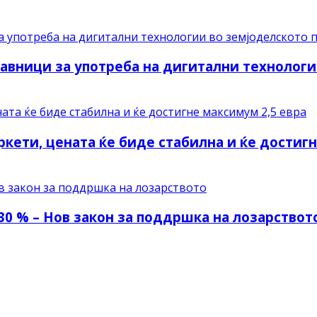
авници за употреба на дигитални технологи
ркети, цената ќе биде стабилна и ќе достиг
30 % – Нов закон за поддршка на лозарствот