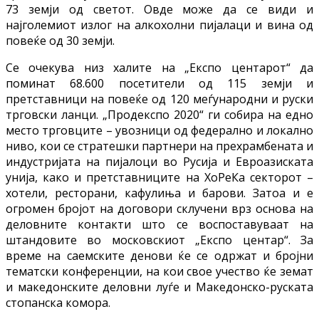
73 земји од светот. Овде може да се види и
најголемиот излог на алкохолни пијалаци и вина од
повеќе од 30 земји.
Се очекува низ халите на „Експо центарот“ да
поминат 68.600 посетители од 115 земји и
претставници на повеќе од 120 меѓународни и руски
трговски ланци. „Продекспо 2020“ ги собира на едно
место трговците – увозници од федерално и локално
ниво, кои се стратешки партнери на прехрамбената и
индустријата на пијалоци во Русија и Евроазиската
унија, како и претставниците на ХоРеКа секторот –
хотели, ресторани, кафулиња и барови. Затоа и е
огромен бројот на договори склучени врз основа на
деловните контакти што се воспоставуваат на
штандовите во московскиот „Експо центар“. За
време на саемските денови ќе се одржат и бројни
тематски конференции, на кои свое учество ќе земат
и македонските деловни луѓе и Македонско-руската
стопанска комора.