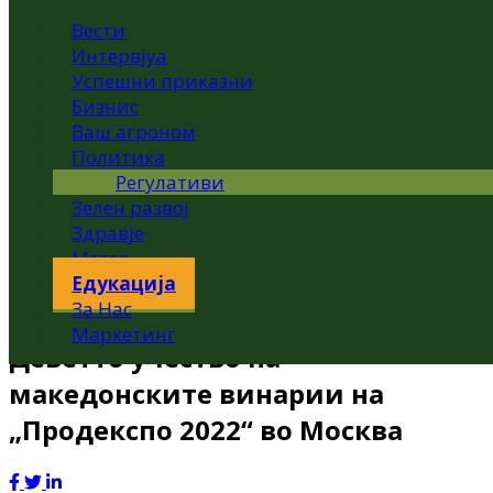
Вести
Интервјуа
Успешни приказни
Бизнис
Ваш агроном
Политика
Регулативи
Зелен развој
Здравје
Метео
Едукација
За Нас
Маркетинг
Деветто учество на
македонските винарии на
„Продекспо 2022“ во Москва