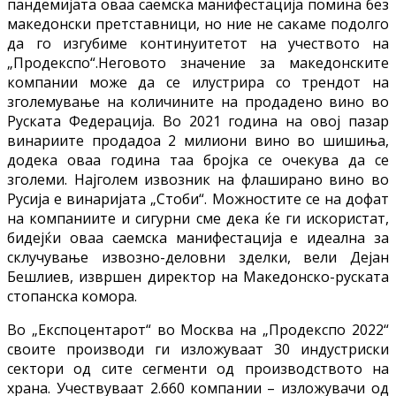
пандемијата оваа саемска манифестација помина без
македонски претставници, но ние не сакаме подолго
да го изгубиме континуитетот на учеството на
„Продекспо“.Неговото значение за македонските
компании може да се илустрира со трендот на
зголемување на количините на продадено вино во
Руската Федерација. Во 2021 година на овој пазар
винариите продадоа 2 милиони вино во шишиња,
додека оваа година таа бројка се очекува да се
зголеми. Најголем извозник на флаширано вино во
Русија е винаријата „Стоби“. Можностите се на дофат
на компаниите и сигурни сме дека ќе ги искористат,
бидејќи оваа саемска манифестација е идеална за
склучување извозно-деловни зделки, вели Дејан
Бешлиев, извршен директор на Македонско-руската
стопанска комора.
Во „Експоцентарот“ во Москва на „Продекспо 2022“
своите производи ги изложуваат 30 индустриски
сектори од сите сегменти од производството на
храна. Учествуваат 2.660 компании – изложувачи од