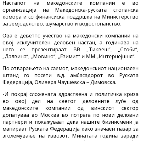
Настапот на македонските компании е во
организација на Македонска-руската стопанска
комора и со финансиска поддршка на Министерство
за земјоделство, шумарство и водостопанство.
Ова е деветто учество на македонски компании на
овој исклучителен деловен настан, а годинава на
него се презентираат ВВ „Тиквеш“, „Стоби“,
„Далвина“, „Мовино“, „Езимит“ и ММ „Интернејшнл“.
По отварањето на саемот, македонскиот национален
штанд го посети в.д. амбасадорот во Руската
Федерација, Оливера Чаушевска – Димовска.
-И покрај сложената здраствена и политичка криза
во овој дел на светот деловните луѓе од
македонските компании од винскиот сектор
допатуваа во Москва во потрага по нови деловни
партнери и покажуваат дека нашите бизнисмени ја
мапираат Руската Федерација како значаен пазар за
зголемување на извозот. Минатата година заради