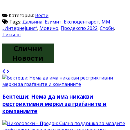
Категории:
Вести
Tags:
Далвина
,
Езимит
,
Експоцентарот
,
ММ
„Интернејшнл“
,
Мовино
,
Продекспо 2022
,
Стоби
,
Тиквеш
Слични
Новости
Бектеши: Нема да има никакви
рестриктивни мерки за граѓаните и
компаниите