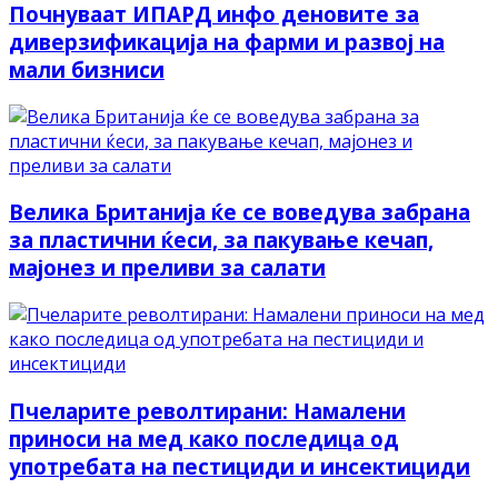
Почнуваат ИПАРД инфо деновите за
диверзификација на фарми и развој на
мали бизниси
Велика Британија ќе се воведува забрана
за пластични ќеси, за пакување кечап,
мајонез и преливи за салати
Пчеларите револтирани: Намалени
приноси на мед како последица од
употребата на пестициди и инсектициди