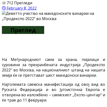
712 Прегледи
February 8, 2022
Преглед
На Меѓународниот саем за храна, пијалаци и
суровини за прехранбената индустрија „Продекспо
2022“ во Москва, на националниот штанд на нашата
земја ќе се претстават шест македонски винарии.
Најголемата саемска манифестација од овој вид во
Руската Федерација и во Југоисточна Европа e
отворена во изложбено – саемскиот „Експо-центар“ и
ќе трае до 11 февруари.