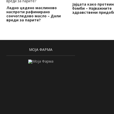
Јајцата како протеи
Ладно цедено маслиново
бомби – Најважните
наспроти рафинирано
здравствени придоб
сончогледово масло – Дали
вреди за парите?
МОЈА ФАРМА