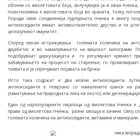
обоени со виолетовата боја, вклучувајки ја и оваа пченка
поинтензивна е виолетовата боја во храната, толку погол
Поради овие соединенија пурпурната пченка е многу по
антиоксиданти имаат антивоспалително дејство и ги штит
целокупниот имунитет.
Според некои истражувања големата количина на анто
дијабетис и во намалувањето на вишокот килограми. По
подобруваат циркулацијата и го регулираат крвниот пр
забавувањето на процесот на стареење, го промовираат 
ткивата и ја спречуваат појавата на брчки.
Исто така содржат и два моќни антиоксиданти лутеи
антиоксиданти е поврзано со намалените шанси на ра
(заматување на природната леќа на окото) или дегенерација 
Еден од најпопуларните пијалоци од виолетова пченка е „
прави од виолетова пченка, разни овошја и зачини. Овој с
големата количина на антиоксиданти, витамини и минерали.