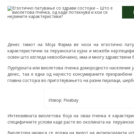
Денес тимот на Моја Фарма ве носи на егзотично пату
карактеристични за перуанската кујна и можеби најспецифи
освен што изгледа невообичаено, има и многу здравствени 
Пурпурната или виолетова пченка домородното население ја
денес, таа е една од најчесто консумираните прехранбени 
главна состојка во приготвувањето на разни пијалаци, шерб
Извор: Pixabay
Интензивната виолетова боја на оваа пченка е карактери
специфичните услови каде расте во околината на перуански
Виолетова нијанса се должи на видот на антиоксиданти шт