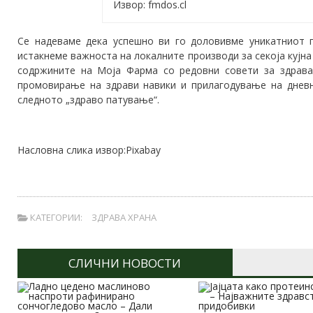
Извор: fmdos.cl
Се надеваме дека успешно ви го доловивме уникатниот п
истакнеме важноста на локалните производи за секоја кујна
содржините на Моја Фарма со редовни совети за здрава
промовирање на здрави навики и прилагодување на дневн
следното „здраво патување“.
Насловна слика извор:Pixabay
КАТЕГОРИИ:
ЗДРАВА ХРАНА
СЛИЧНИ НОВОСТИ