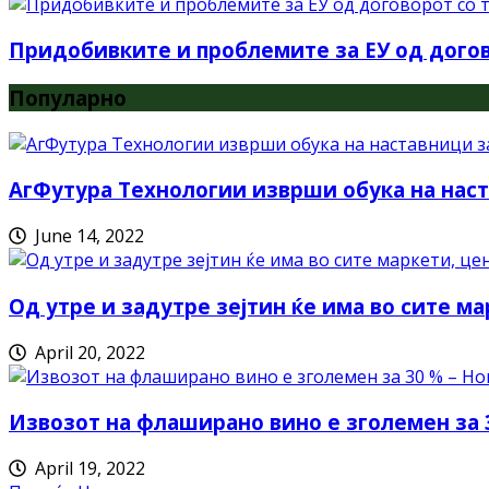
Придобивките и проблемите за ЕУ од догов
Популарно
АгФутура Технологии изврши обука на наст
June 14, 2022
Од утре и задутре зејтин ќе има во сите ма
April 20, 2022
Извозот на флаширано вино е зголемен за 
April 19, 2022