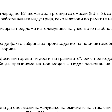
лерод во ЕУ, шемата за трговија со емисии (EU ETS), с
работувачката индустрија, како и летови во рамките на
исијата предложи и зголемување на учеството на обнов
ра де факто забрана за производство на нови автомоби
 горива.
фосилни горива ги достигна границите“, рече претседа
ба да преминеме на нов модел – модел заснован на 
ана да овозможи намалување на емисиите на стакленичк