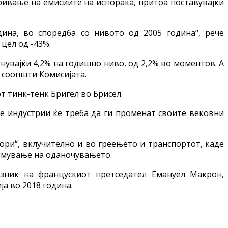
кривање на емисиите на испорака, притоа поставувајќи
ина, во споредба со нивото од 2005 година“, рече
цел од -43%.
нувајќи 4,2% на годишно ниво, од 2,2% во моментов. А
 соопшти Комисијата.
 тинк-тенк Бригел во Брисел.
те индустрии ќе треба да ги променат своите вековни
тори“, вклучително и во греењето и транспортот, каде
лемување на оданочувањето.
узник на францускиот претседател Емануел Макрон,
а во 2018 година.