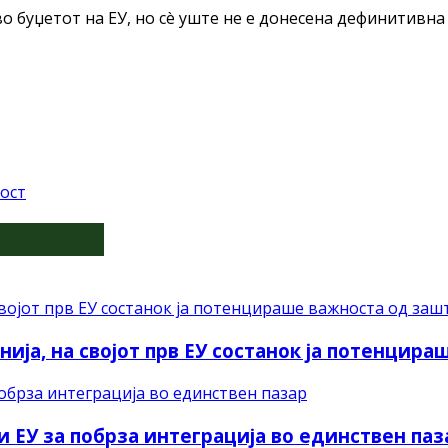
о буџетот на ЕУ, но сè уште не е донесена дефинитивна
ост
ија, на својот прв ЕУ состанок ја потенцир
и ЕУ за побрза интеграција во единствен паз