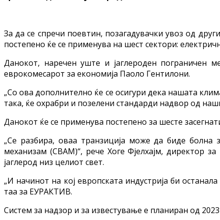
За да се спречи поевтин, позагадувачки увоз од дру
постепено ќе се применува на шест сектори: електричн
Данокот, наречен уште и јаглероден пограничен ме
еврокомесарот за економија Паоло Гентилони.
„Со ова дополнително ќе се осигури дека нашата кли
така, ќе охрабри и позелени стандарди надвор од наш
Данокот ќе се применува постепено за шесте засегнат
„Се разбира, оваа транзиција може да биде болна з
механизам (CBAM)“, рече Хоге Фјелхајм, директор з
јаглерод низ целиот свет.
„И начинот на кој европската индустрија би останала
таа за ЕУРАКТИВ.
Систем за надзор и за известување е планиран од 202