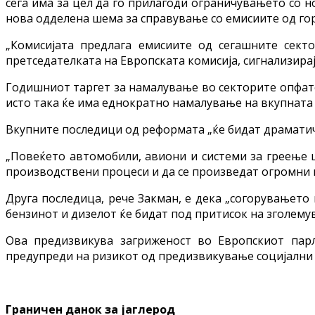
сега има за цел да го прилагоди ограничувањето со н
нова одделена шема за справување со емисиите од гор
„Комисијата предлага емисиите од сегашните сект
претседателката на Европската комисија, сигнализира
Годишниот таргет за намалување во секторите опфатен
исто така ќе има еднократно намалување на вкупната
Вкупните последици од реформата „ќе бидат драматичн
„Повеќето автомобили, авиони и системи за греење ш
производствени процеси и да се произведат огромни к
Друга последица, рече Закман, е дека „согорувањето 
бензинот и дизелот ќе бидат под притисок на зголем
Ова предизвикува загриженост во Европскиот парл
предупреди на ризикот од предизвикување социјални 
Граничен данок за јаглерод