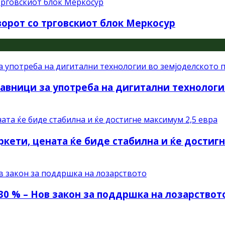
орот со трговскиот блок Меркосур
авници за употреба на дигитални технологи
ркети, цената ќе биде стабилна и ќе достиг
30 % – Нов закон за поддршка на лозарствот