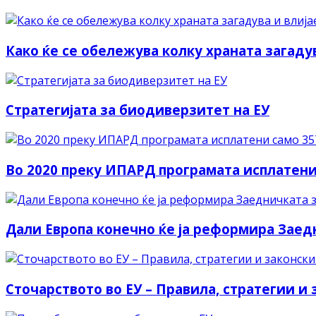
Како ќе се обележува колку храната загаду
Стратегијата за биодиверзитет на ЕУ
Во 2020 преку ИПАРД програмата исплатен
Дали Европа конечно ќе ја реформира Заед
Сточарството во ЕУ – Правила, стратегии и