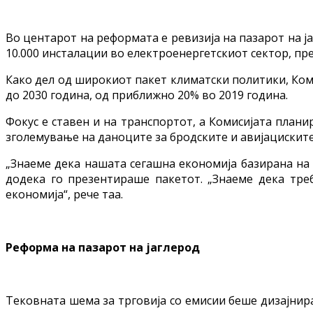
Во центарот на реформата е ревизија на пазарот на јаг
10.000 инсталации во електроенергетскиот сектор, пре
Како дел од широкиот пакет климатски политики, Ком
до 2030 година, од приближно 20% во 2019 година.
Фокус е ставен и на транспортот, а Комисијата плани
зголемување на даноците за бродските и авијациските
„Знаеме дека нашата сегашна економија базирана на 
додека го презентираше пакетот. „Знаеме дека тре
економија“, рече таа.
Реформа на пазарот на јаглерод
Тековната шема за трговија со емисии беше дизајнир