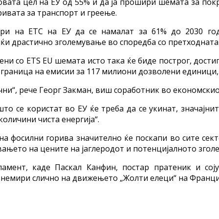
овата цел на ЕУ од 55% и да ја прошири шемата за по
ивата за транспорт и греење.
ори на ЕТС на ЕУ да се намалат за 61% до 2030 год
јќи драстично зголемување во споредба со претходната 
и со ETS EU шемата исто така ќе биде построг, достиг
 граница на емисии за 117 милиони дозволени единици,
и“, рече Георг Закман, виш соработник во економскиот
то се користат во ЕУ ќе треба да се укинат, значајни
оличини чиста енергија“.
на фосилни горива значително ќе поскапи во сите сек
увањето на цените на јаглеродот и потенцијалното зго
амент, каде Паскал Канфин, постар пратеник и сој
немири слично на движењето „Жолти елеци“ на Франциј