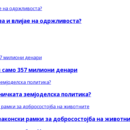
ва и влијае на одржливоста?
и само 357 милиони денари
ничката земјоделска политика?
 законски рамки за добросостојба на животн