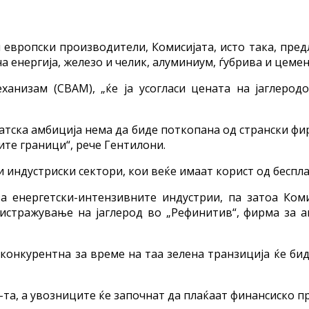
ги европски производители, Комисијата, исто така, пр
а енергија, железо и челик, алуминиум, ѓубрива и цемен
ханизам (CBAM), „ќе ја усогласи цената на јаглерод
матска амбиција нема да биде поткопана од странски ф
ите граници“, рече Гентилони.
и индустриски сектори, кои веќе имаат корист од бесп
а енергетски-интензивните индустрии, па затоа Коми
а истражување на јаглерод во „Рефинитив“, фирма за 
 конкурентна за време на таа зелена транзиција ќе бид
3-та, а увозниците ќе започнат да плаќаат финансиско 