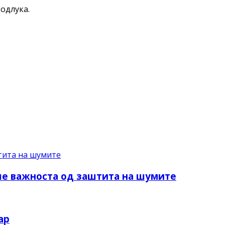
 одлука.
аше важноста од заштита на шумите
ар