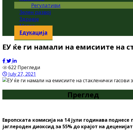
Регулативи
Зелен развој
Здравје
Метео
Едукација
ЕУ ќе ги намали на емисиите на с
622 Прегледи
July 27, 2021
Преглед
Европската комисија на 14 јули годинава поднесе 
јаглероден диоксид за 55% до крајот на деценија