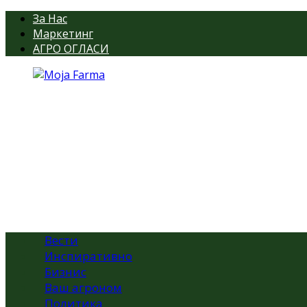
За Нас
Маркетинг
АГРО ОГЛАСИ
Вести
Инспиративно
Бизнис
Ваш агроном
Политика