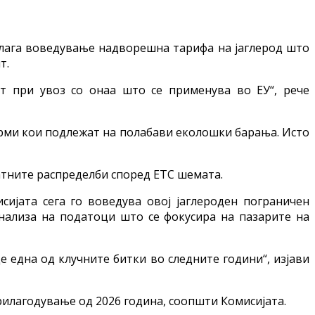
едлага воведување надворешна тарифа на јаглерод што
т.
от при увоз со онаа што се применува во ЕУ“, рече
ирми кои подлежат на полабави еколошки барања. Исто
латните распределби според ЕТС шемата.
сијата сега го воведува овој јаглероден пограничен
анализа на податоци што се фокусира на пазарите на
е една од клучните битки во следните години“, изјави
прилагодување од 2026 година, соопшти Комисијата.