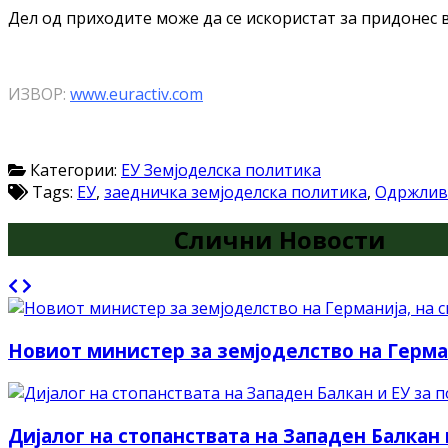
Дел од приходите може да се искористат за придонес в
ИЗВОР:
www.euractiv.com
Категории:
ЕУ Земјоделска политика
Tags:
ЕУ
,
заедничка земјоделска политика
,
Одржлив
Слични Новости
Новиот министер за земјоделство на Герман
Дијалог на стопанствата на Западен Балкан 