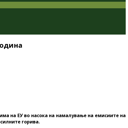
година
лима на ЕУ во насока на намалување на емисиите на
осилните горива.