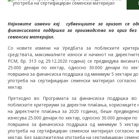
Најновите измени кај субвенциите за оризот се од
финансиската поддршка за производство на ориз без
семенски материјал.
Со новите измени на Уредбата за поблиските критери
средствата, максималните износи и начинот на директнит
РСМ, бр. 313 од 29.12.2020 година) се предвидува висина
25.000 денари по хектар, односно 30.000 денари по хек
површина за финансиска поддршка од минимум 5 хектари до
употреба на сертифициран семенски материјал согласно
хектар.
Претходно во Програмата за финансиска поддршка во 
поблиските критериуми за директни плаќања, корисниците 
на директните плаќања за 2020 година), беше предвидено
изнесува 25.000 денари по хектар, односно 30.000 денари по
површина за финансиска поддршка од минимум 5 хектар
употреба на сертифициран семенски материјал согласно 
хектар. Без задолжителна употреба на сертифициран семенс