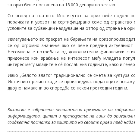
за ориз беше поставена на 18.000 денари по хектар.
Со оглед на тоа што Институтот за ориз веќе подолг п
порачката и увозот на сертифицирано семе од странство 
условите за субвенции наидуваше на отпор од страна на ор
Излегувањето во пресрет на барањата на оризопроизводит
се од огромно значење ако се земе предвид актуелниот 
Несомнена е потребата од дополнителни финансиски сти
придонесе кон враќање на интересот меѓу младата попула
интерес меѓу младите е сѐ послаб низ годините, како и гене
Иако „белото злато“ традиционално се смета за култура с
Источниот регион каде се произведува, податоците покажу
двојно намалени во споредба со некои претходни години.
Законски е забрането неовластено преземање на содржини
информацијата, цитат и пренесување на линк до оригинал
соодветна постапка за заштита на своите права пред надле