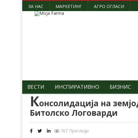
ЗА НАС
МАРКЕТИНГ
АГРО ОГЛАСИ
ВЕСТИ
ИНСПИРАТИВНО
БИЗНИС
К
онсолидација на земјо
Битолско Логоварди
767 Прегледи