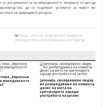
т со расцепканоста на земјоделското земјиште со цел да
 производство, да се подобрат условите за живот во
ристење на природните ресурси.
TAGS:
БИТОЛА
,
ЗЕМЈОДЕЛСКО ЗЕМЈИШТЕ
,
ЗЕМЈОДЕЛСТВО
,
КОНСОЛИДАЦИЈА
,
ЛОГОВАРДИ
 тема „Европски
Јапонија, своевремено лидер
Да
а македонското
во унапредување на климата,
от
во“
денес на мета на
Во
критичарите заради
ра
употребата на јаглен