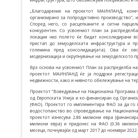
„Благодарение на проектот МАИНЛАНД, коне
организирано за попродуктивно производство”, и
Според него, со расцепканите и ситни парце
конкурентен. Со усвоениот план за распределб
локации низ полето ќе бидат консолидирани в
пристап до земјоделската инфраструктура и пр
големина пред консолидацијата). Ова ќе о
модернизација и окрупнување на земјоделското п
Врз основа на усвоениот План за распределба на
проектот МАИНЛАНД ќе ја поддржи регистраци
недвижности, како и нивното обележување на тер
Проектот “Воведување на Национална Програма з
од Европската Унија и ко-финансиран од Организ
(ФАО). Проектот го имплементира ФАО за да го
водостопанство во спроведување на Националнат
проектот изнесува 2.86 милиони евра (финансир
милиони евра) и придонес на ФАО (0.36 милио
месеци, почнувајќи од март 2017 до ноември 2022 