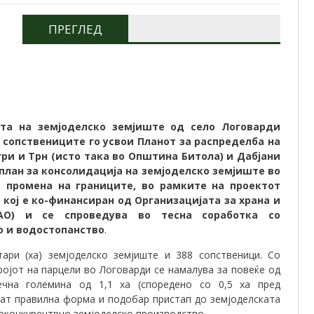
ПРЕГЛЕД
ата на земјоделско земјиште од село Логоварди
 сопствениците го усвои Планот за распределба на
ри и Трн (исто така во Општина Битола) и Дабјани
план за консолидација на земјоделско земјиште во
 промена на границите, во рамките на проектот
кој е ко-финансиран од Организацијата за храна и
АО) и се спроведува во тесна соработка со
о и водостопанство
.
ари (ха) земјоделско земјиште и 388 сопственици. Со
ројот на парцели во Логоварди се намалува за повеќе од
чна големина од 1,1 ха (споредено со 0,5 ха пред
ат правилна форма и подобар пристап до земјоделската
оконкурентрно земјоделско производство.