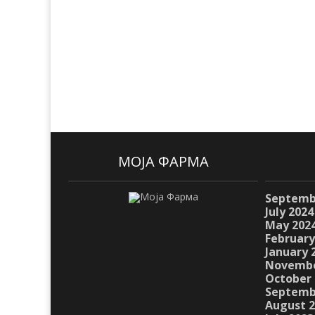
МОЈА ФАРМА
Septemb
July 2024
May 202
February
January 
Novembe
October 
Septemb
August 