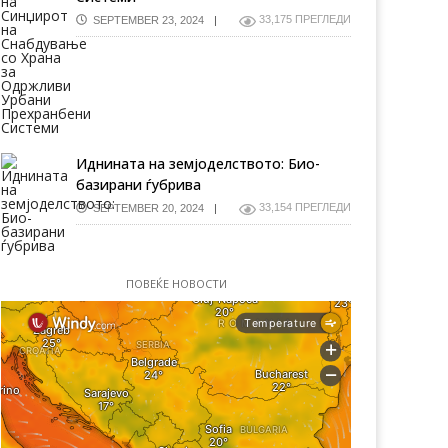
33,175 ПРЕГЛЕДИ
SEPTEMBER 23, 2024
Иднината на земјоделството: Био-
базирани ѓубрива
33,154 ПРЕГЛЕДИ
SEPTEMBER 20, 2024
ПОВЕЌЕ НОВОСТИ
 се повикаат на разговор
Од утре и задутре зејтин ќ
купувачите на јагнешко –
има во сите маркети, цена
 спротивно, можна
ќе биде стабилна и ќе
дикализација
достигне максимум 2,5 ев