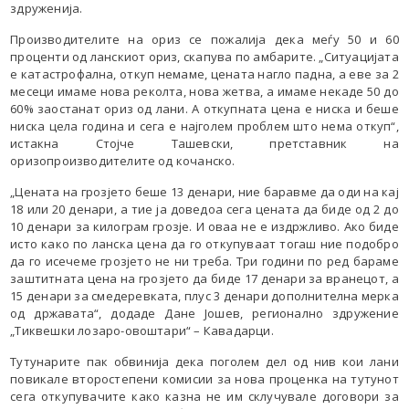
здруженија.
Производителите на ориз се пожалија дека меѓу 50 и 60
проценти од ланскиот ориз, скапува по амбарите. „Ситуацијата
е катастрофална, откуп немаме, цената нагло падна, а еве за 2
месеци имаме нова реколта, нова жетва, а имаме некаде 50 до
60% заостанат ориз од лани. А откупната цена е ниска и беше
ниска цела година и сега е најголем проблем што нема откуп“,
истакна Стојче Ташевски, претставник на
оризопроизводителите од кочанско.
„Цената на грозјето беше 13 денари, ние баравме да оди на кај
18 или 20 денари, а тие ја доведоа сега цената да биде од 2 до
10 денари за килограм грозје. И оваа не е издржливо. Ако биде
исто како по ланска цена да го откупуваат тогаш ние подобро
да го исечеме грозјето не ни треба. Три години по ред бараме
заштитната цена на грозјето да биде 17 денари за вранецот, а
15 денари за смедеревката, плус 3 денари дополнителна мерка
од државата“, додаде Дане Јошев, регионално здружение
„Тиквешки лозаро-овоштари“ – Кавадарци.
Тутунарите пак обвинија дека поголем дел од нив кои лани
повикале второстепени комисии за нова проценка на тутунот
сега откупувачите како казна не им склучувале договори за