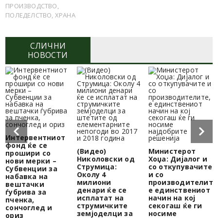
ПРОИЗВОДСТВО
,
ПОЛЕДЕЛСТВО
,
ХРАНА
СЛИЧНИ
НОВОСТИ
Интервентниот
фонд ќе се
(Видео)
Министерот
прошири со
Николовски од
Хоџа: Дијалог и
нови мерки –
Струмица:
со откупувачите
Субвенции за
Околу 4
и со
набавка на
милиони
производителите
вештачки
денари ќе се
е единствениот
ѓубрива за
исплатат на
начин на кој
пченка,
струмичките
секогаш ќе ги
сончоглед и
земјоделци за
носиме
ориз