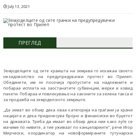
July 13, 2021
ПРЕГЛЕД
Земјоделците од сите краишта на земјава го искажаа своето
незадоволство на предупредувачки протест во Прилеп.
Обединети, им ги посочија пропустите на надлежните и
побараа исплата на заостанатите субвенции, мерки и ковид
пакети. Побараа и повлекување на законите за зелена такса и
за продажба на земјоделското земјиште.
„Да земат во обѕир дека оваа категорија на граѓани ја храни
нацијата и дека придонесува бројно и финансиски во буџетот
на државата. Треба да имаат во обѕир дека ние како луѓе се
мачиме по нивите, а тие уживаат по канцелариите“, рече Игор
Мирчески, координатор на новоформираните тутунарски