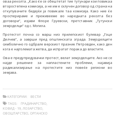
оваа реколта. „Како ќе се обештетат тие тутунари кои повикаа
второстепена комисија, а не им е склучен договор од страна на
откупувачите бидејќи ја повикале таа комисија. Како ние ќе
просперираме и преживееме во наредната реколта без
договори“, изјави Флоре Груевски, претставник „Тутунски
земјоделци“ од с. Могила.
Протестот почна со марш низ прилепскиот булевар „Гоце
Делчев“, а заврши пред општинската зграда. Земјоделците
симболично го одбрале верскиот празник Петровден, како ден
кога е најголемата жетва, да испратат порака до властите.
Ова е предупредувачки протест, велат земјоделците. Ако не се
најде решение за напластените проблеми, најавија
радикализирање на протестите низ повеќе региони во
земјава.
КАТЕГОРИИ:
ВЕСТИ
TAGS:
ГРАДИНАРСТВО
,
КОВИД - 19
,
ЛОЗАРСТВО
,
ОВОШТАРСТВО
,
ОРГАНСКО