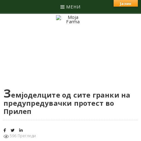
Јазик
МЕНИ
З
емјоделците од сите гранки на
предупредувачки протест во
Прилеп
596 Прегледи