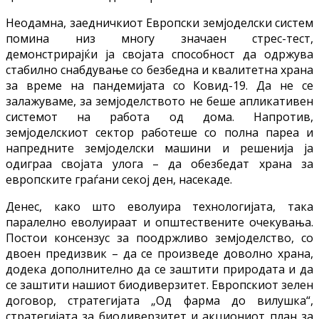
Неодамна, заедничкиот Европски земјоделски систем
помина низ многу значаен стрес-тест,
демонстрирајќи ја својата способност да одржува
стабилно снабдување со безбедна и квалитетна храна
за време на пандемијата со Ковид-19. Да не се
залажуваме, за земјоделството не беше апликативен
системот на работа од дома. Напротив,
земјоделскиот сектор работеше со полна пареа и
напредните земјоделски машини и решенија ја
одиграа својата улога – да обезбедат храна за
европските граѓани секој ден, насекаде.
Денес, како што еволуира технологијата, така
паралелно еволуираат и општествените очекувања.
Постои консензус за поодржливо земјоделство, со
двоен предизвик – да се произведе доволно храна,
додека дополнително да се заштити природата и да
се заштити нашиот биодиверзитет. Европскиот зелен
договор, стратегијата „Од фарма до вилушка“,
стратегијата за биодиверзитет и акциониот план за