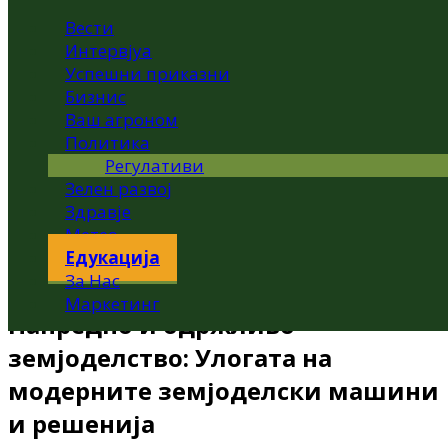
Вести
Интервјуа
Успешни приказни
Бизнис
Ваш агроном
Политика
Регулативи
Зелен развој
Здравје
Метео
Едукација
За Нас
Маркетинг
Напредно и одржливо
земјоделство: Улогата на
модерните земјоделски машини
и решенија