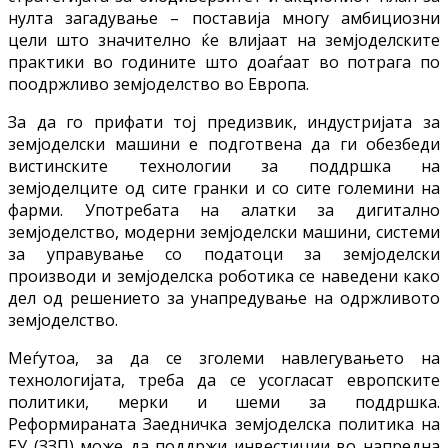
нулта загадување – поставија многу амбициозни
цели што значително ќе влијаат на земјоделските
практики во годините што доаѓаат во потрага по
поодржливо земјоделство во Европа.
За да го прифати тој предизвик, индустријата за
земјоделски машини е подготвена да ги обезбеди
вистинските технологии за поддршка на
земјоделците од сите гранки и со сите големини на
фарми. Употребата на алатки за дигитално
земјоделство, модерни земјоделски машини, системи
за управување со податоци за земјоделски
производи и земјоделска роботика се наведени како
дел од решението за унапредување на одржливото
земјоделство.
Меѓутоа, за да се зголеми навлегувањето на
технологијата, треба да се усогласат европските
политики, мерки и шеми за поддршка.
Реформираната Заедничка земјоделска политика на
ЕУ (ЗЗП) може да поддржи инвестиции во напредна