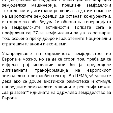
земјоделска машинерија, прецизни земјоделски
технологии и дигитални решенија за да им помогне
на Европските земјоделци да останат конкурентни,
истовремено обезбедувајќи обнова на генерацијата
на земјоделските активности. Топката сега е
префрлена кај 27-те земји-членки за да го остварат
тоа, особено преку добро изработените Национални
стратешки планови и еко-шеми.
Унапредување на одржливото земјоделство во
Европа е можно, но за да се стори тоа, треба да се
исфрлат рој иновации кои би ја предводеле
дигиталната трансформација на европскиот
земјоделско-прехранбен сектор. Во ЦЕМА, убедени се
дека ако се добие вистинска рамнотежа и стимул,
напредните земјоделски машини и решенија можат
„да ја засеат“ иднината на одржливо земјоделство за
Европа.