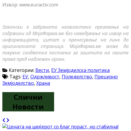
Извор: www.euractiv.com
Законски е забрането неовластено преземање на
содржини од МојаФарма.мк без наведување на извор на
информацијата, цитат и пренесување на линк до
оригиналната страница. МојаФарма.мк може да
покрене соодветна постапка за заштита на своите
права пред надлежен орган.
Категории:
Вести
,
ЕУ Земјоделска политика
Tags:
ЕУ
,
Одржливост
,
Поледелство
,
Прецизно
Земјоделство
,
Храна
Слични
Новости