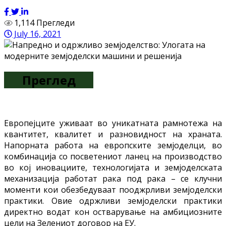
1,114 Прегледи
July 16, 2021
Преглед
Европејците уживаат во уникатната рамнотежа на
квантитет, квалитет и разновидност на храната.
Напорната работа на европските земјоделци, во
комбинација со посветениот ланец на производство
во кој иновациите, технологијата и земјоделската
механизација работат рака под рака – се клучни
моменти кои обезбедуваат пооджрливи земјоделски
практики. Овие одржливи земјоделски практики
директно водат кон остварување на амбициозните
цели на Зелениот договор на ЕУ.