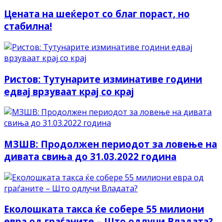
Цената на шеќерот со благ пораст, но
стабилна!
Ристов: Тутунарите изминативе години
едвај врзуваат крај со крај
МЗШВ: Продолжен периодот за ловење на
дивата свиња до 31.03.2022 година
Еколошката такса ќе собере 55 милиони
евра од граѓаните – Што одлучи Владата?