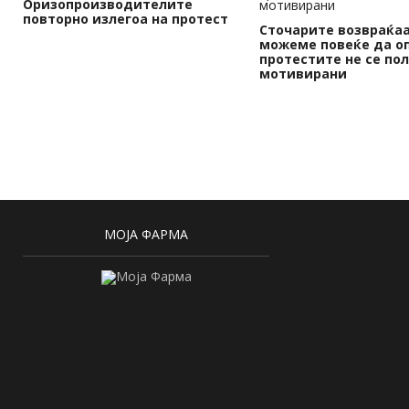
Оризопроизводителите
повторно излегоа на протест
Сточарите возвраќаа
можеме повеќе да о
протестите не се по
мотивирани
МОЈА ФАРМА