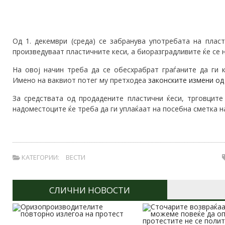
Од 1. декември (среда) се забранува употребата на плас
произведуваат пластичните кеси, а биоразградливите ќе се 
На овој начин треба да се обесхрабрат граѓаните да ги к
Имено на ваквиот потег му претходеа
законските измени од
За средствата од продадените пластични ќеси, трговците
надоместоците ќе треба да ги уплаќаат на посебна сметка н
КАТЕГОРИИ:
ВЕСТИ
СЛИЧНИ НОВОСТИ