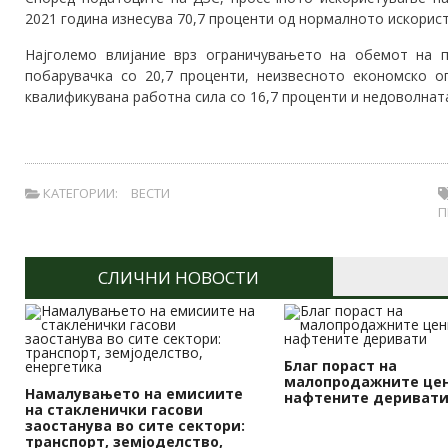
2021 година изнесува 70,7 проценти од нормалното искорис
Најголемо влијание врз ограничувањето на обемот на п
побарувачка со 20,7 проценти, неизвесното економско о
квалификувана работна сила со 16,7 проценти и недоволнат
КАТЕГОРИИ:
ВЕСТИ
П
СЛИЧНИ НОВОСТИ
Благ пораст на
малопродажните цен
Намалувањето на емисиите
нафтените дериват
на стакленички гасови
заостанува во сите сектори:
транспорт, земјоделство,