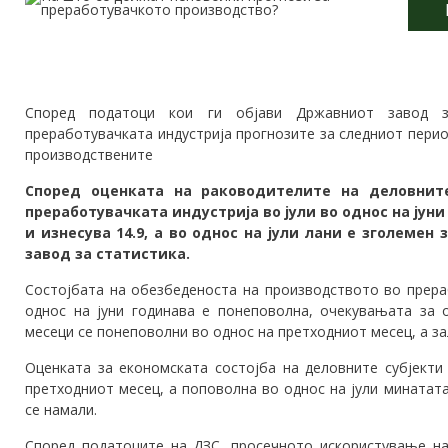
Според податоци кои ги објави Државниот завод з
преработувачката индустрија прогнозите за следниот перио
производствените
Според оценката на раководителите на деловните
преработувачката индустрија во јули во однос на јуни
и изнесува 14.9, а во однос на јули лани е зголемен
завод за статистика.
Состојбата на обезбеденоста на производството во прераб
однос на јуни годинава е понеповолна, очекувањата за
месеци се понеповолни во однос на претходниот месец, а з
Оценката за економската состојба на деловните субјекти
претходниот месец, а поповолна во однос на јули минатата
се намали.
Според податоците на ДЗС, просечното искористување на 