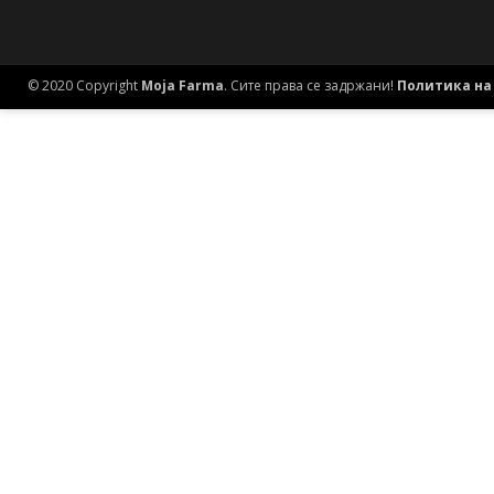
© 2020 Copyright
Moja Farma
. Сите права се задржани!
Политика на