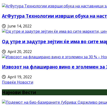
АгФутура Технологии изврши обука на наст
June 14, 2022
Од утре и задутре зејтин ќе има во сите ма
April 20, 2022
Извозот на флаширано вино е зголемен за 
April 19, 2022
Повеќе Новости
Најнови Вести