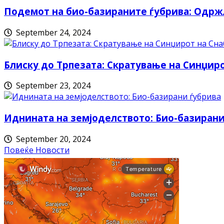
Подемот на био-базираните ѓубрива: Одрж
September 24, 2024
Блиску до Трпезата: Скратување на Синџи
September 23, 2024
Иднината на земјоделството: Био-базирани
September 20, 2024
Повеќе Новости