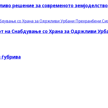
ливо решение за современото земјоделство
рот на Снабдување со Храна за Одржливи Ур
 ѓубрива