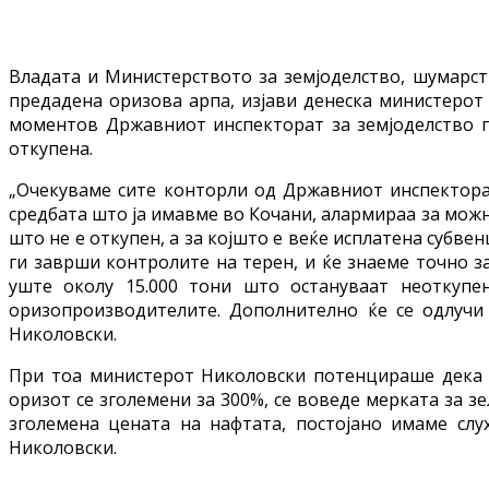
Владата и Министерството за земјоделство, шумарст
предадена оризова арпа, изјави денеска министерот
моментов Државниот инспекторат за земјоделство г
откупена.
„Очекуваме сите конторли од Државниот инспекторат
средбата што ја имавме во Кочани, алармираа за можни
што не е откупен, а за којшто е веќе исплатена субвен
ги заврши контролите на терен, и ќе знаеме точно з
уште околу 15.000 тони што остануваат неоткупе
оризопроизводителите. Дополнително ќе се одлучи
Николовски.
При тоа министерот Николовски потенцираше дека п
оризот се зголемени за 300%, се воведе мерката за з
зголемена цената на нафтата, постојано имаме слу
Николовски.