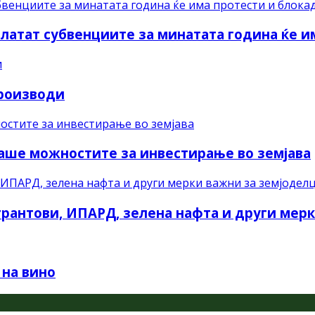
платат субвенциите за минатата година ќе и
производи
раше можностите за инвестирање во земјава
рантови, ИПАРД, зелена нафта и други мер
 на вино