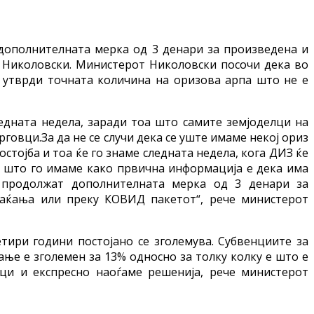
 дополнителната мерка од 3 денари за произведена и
о Николовски. Министерот Николовски посочи дека во
 утврди точната количина на оризова арпа што не е
едната недела, заради тоа што самите земјоделци на
говци.За да не се случи дека се уште имаме некој ориз
остојба и тоа ќе го знаме следната недела, кога ДИЗ ќе
на што го имаме како првична информација е дека има
а продолжат дополнителната мерка од 3 денари за
лаќања или преку КОВИД пакетот“, рече министерот
ири години постојано се зголемува. Субвенциите за
ање е зголемен за 13% односно за толку колку е што е
лци и експресно наоѓаме решенија, рече министерот