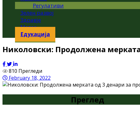
Регулативи
Зелен развој
Здравје
Метео
Едукација
Николовски: Продолжена мерката 
810 Прегледи
February 18, 2022
Преглед