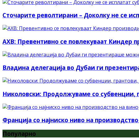
Сточарите револтирани – Доколку не се ис
АХВ: Превентивно се повлекуваат Киндер 
Владина делегација во Дубаи ги презенти
Николовски: Продолжуваме со субвенции, г
Франција со најниско ниво на производство
Популарно