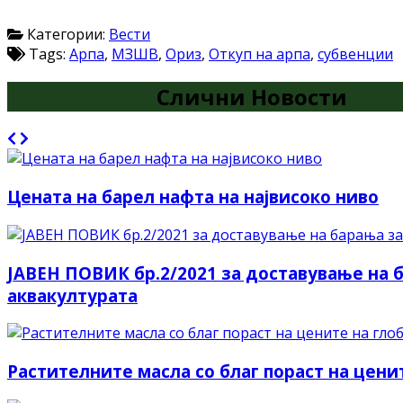
Категории:
Вести
Tags:
Арпа
,
МЗШВ
,
Ориз
,
Откуп на арпа
,
субвенции
Слични Новости
Цената на барел нафта на највисоко ниво
JАВEН ПОВИК бр.2/2021 за доставување на 
аквакултурата
Растителните масла со благ пораст на цени