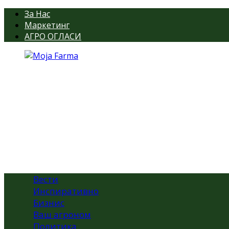
За Нас
Маркетинг
АГРО ОГЛАСИ
Вести
Инспиративно
Бизнис
Ваш агроном
Политика