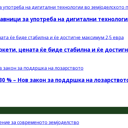
авници за употреба на дигитални технологи
ркети, цената ќе биде стабилна и ќе достиг
30 % – Нов закон за поддршка на лозарствот