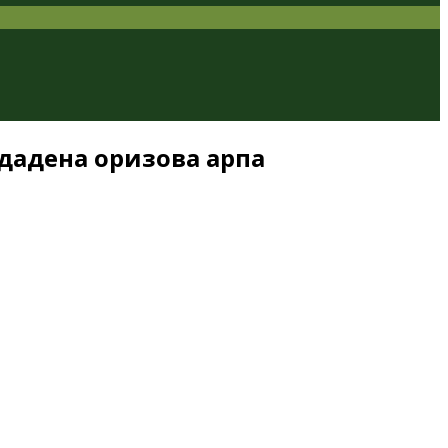
дадена оризова арпа