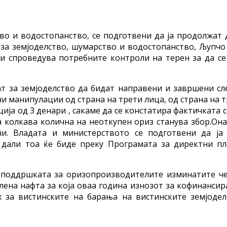
во и водостопанство, се подготвени да ја продолжат
 за земјоделство, шумарство и водостопанство, Љупч
и спроведува потребните контроли на терен за да се
 за земјоделство да бидат направени и завршени сл
 манипулации од страна на трети лица, од страна на тр
ција од 3 денари , сакаме да се констатира фактичката с
а колкава колична на неоткупен ориз станува збор.О
ни. Владата и министерството се подготвени да ј
 дали тоа ќе биде преку Програмата за директни п
оддршката за оризопроизводителите изминатите чет
елена нафта за која оваа година изнозот за кофинансир
х за вистинските на барања на вистинските земјоде