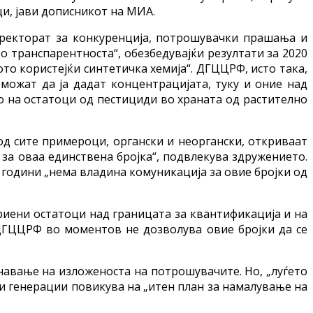
и, јави дописникот на МИА.
директорат за конкуренција, потрошувачки прашања и
 транспарентноста“, обезбедувајќи резултати за 2020
ото користејќи синтетичка хемија“. ДГЦЦРФ, исто така,
 можат да ја дадат концентрацијата, туку и оние над
о на остатоци од пестициди во храната од растително
 од сите примероци, органски и неоргански, откриваат
а оваа единствена бројка“, подвлекува здружението.
години „нема владина комуникација за овие бројки од
криени остатоци над границата за квантификација и на
 ДГЦЦРФ во моментов не дозволува овие бројки да се
знавање на изложеноста на потрошувачите. Но, „луѓето
ни генерации повикува на „итен план за намалување на