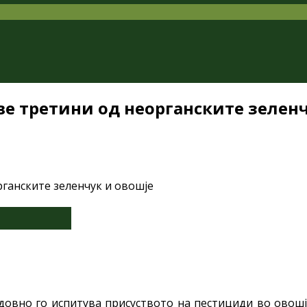
ве третини од неорганските зелен
довно го испитува присуството на пестициди во овош