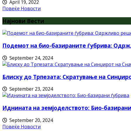
April 19, 2022
Повеќе Новости
Најнови Вести
Подемот на био-базираните ѓубрива: Одрж
September 24, 2024
Блиску до Трпезата: Скратување на Синџи
September 23, 2024
Иднината на земјоделството: Био-базирани
September 20, 2024
Повеќе Новости