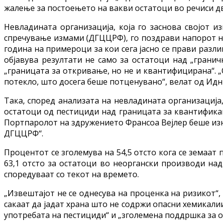
жалење за постоењето на вакви остатоци во речиси дв
Невладината организација, која го заснова својот 
спречување измами (ДГЦЦРФ), го поздрави напорот на
година на примероци за кои сега јасно се прави разли
објавува резултати не само за остатоци над „гранич
„границата за откривање, но не и квантифицирана“. 
потекло, што досега беше потценувано“, велат од Идн
Така, според анализата на невладината организација,
остатоци од пестициди над границата за квантифика
Портпаролот на здружението Франсоа Вејлер беше изн
ДГЦЦРФ“.
Процентот се зголемува на 54,5 отсто кога се земаат
63,1 отсто за остатоци во неоргански производи на
споредуваат со текот на времето.
„Извештајот не се однесува на проценка на ризикот“,
сакаат да јадат храна што не содржи опасни хемикали
употребата на пестициди“ и „зголемена поддршка за о