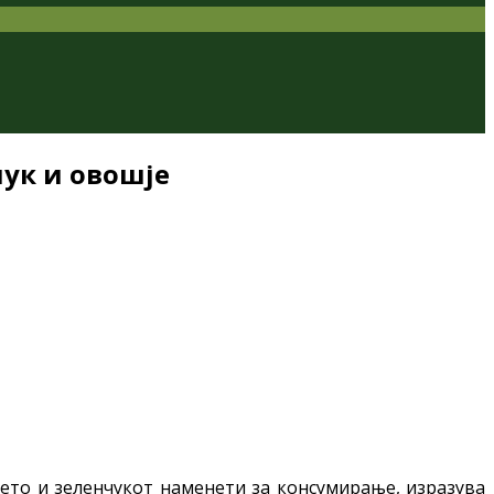
чук и овошје
јето и зеленчукот наменети за консумирање, изразува