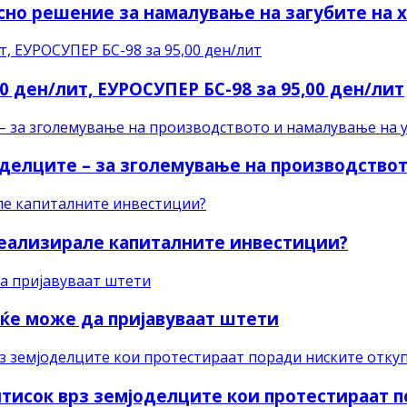
сно решение за намалување на загубите на 
0 ден/лит, ЕУРОСУПЕР БС-98 за 95,00 ден/лит
делците – за зголемување на производствот
реализирале капиталните инвестиции?
ќе може да пријавуваат штети
тисок врз земјоделците кои протестираат 