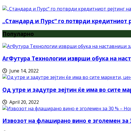
„Стандард и Пурс“ го потврди кредитниот р
Популарно
АгФутура Технологии изврши обука на наст
June 14, 2022
Од утре и задутре зејтин ќе има во сите ма
April 20, 2022
Извозот на флаширано вино е зголемен за 