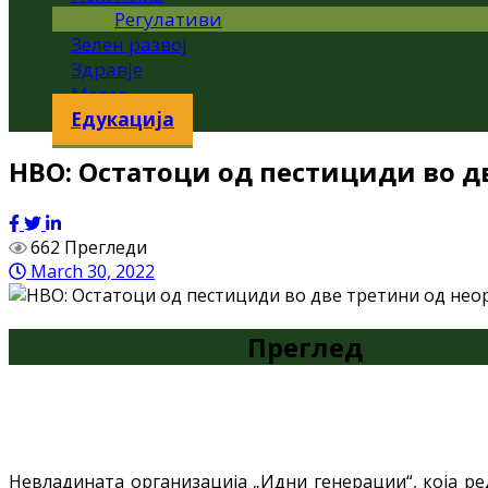
Регулативи
Зелен развој
Здравје
Метео
Едукација
НВО: Oстатоци од пестициди во д
662 Прегледи
March 30, 2022
Преглед
Невладината организација „Идни генерации“, која ре