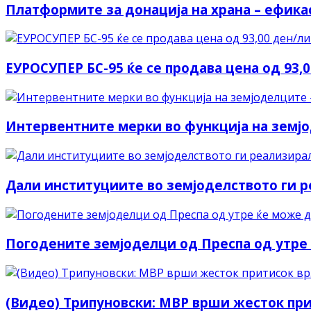
Платформите за донација на храна – ефика
ЕУРОСУПЕР БС-95 ќе се продава цена од 93,0
Интервентните мерки во функција на земјо
Дали институциите во земјоделството ги 
Погодените земјоделци од Преспа од утре 
(Видео) Трипуновски: МВР врши жесток при