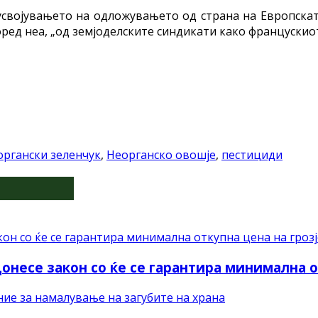
својувањето на одложувањето од страна на Европската
оред неа, „од земјоделските синдикати како францускио
органски зеленчук
,
Неорганско овошје
,
пестициди
несе закон со ќе се гарантира минимална о