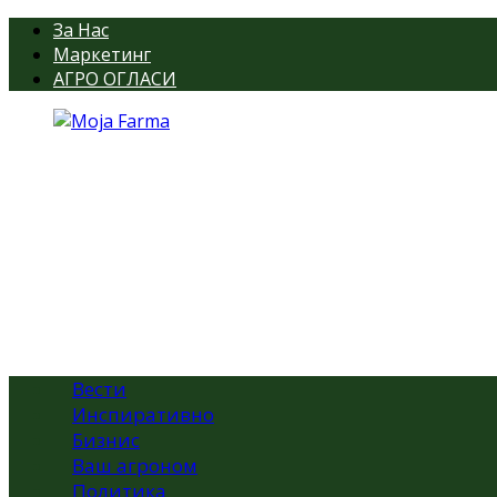
За Нас
Маркетинг
АГРО ОГЛАСИ
Вести
Инспиративно
Бизнис
Ваш агроном
Политика