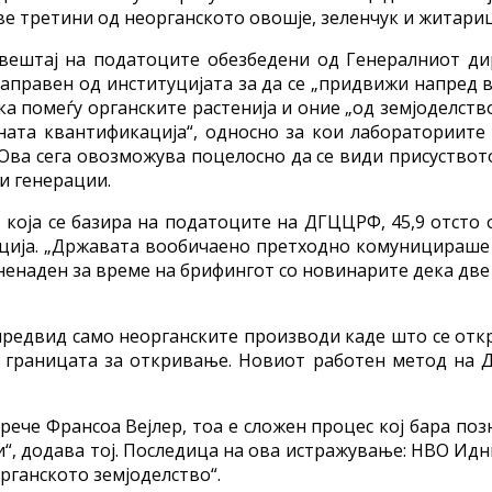
е третини од неорганското овошје, зеленчук и житариц
извештај на податоците обезбедени од Генералниот 
правен од институцијата за да се „придвижи напред во
ка помеѓу органските растенија и оние „од земјоделств
ната квантификација“, односно за кои лабораториите
„Ова сега овозможува поцелосно да се види присуствот
и генерации.
 која се базира на податоците на ДГЦЦРФ, 45,9 отсто
ција. „Државата вообичаено претходно комуницираше з
енаден за време на брифингот со новинарите дека две 
 предвид само неорганските производи каде што се от
д границата за откривање. Новиот работен метод на
 рече Франсоа Вејлер, тоа е сложен процес кој бара по
и“, додава тој. Последица на ова истражување: НВО Ид
рганското земјоделство“.