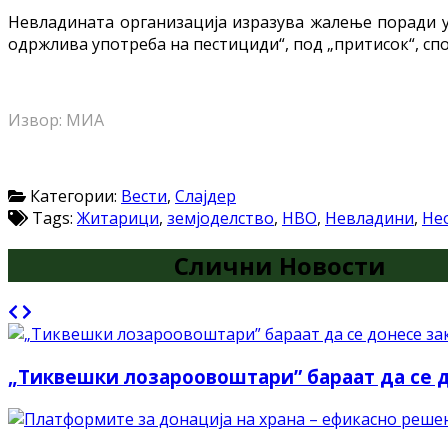
Невладината организација изразува жалење поради у
одржлива употреба на пестициди“, под „притисок“, сп
Извор: MИА
Категории:
Вести
,
Слајдер
Tags:
Житарици
,
земјоделство
,
НВО
,
Невладини
,
Не
Слични Новости
„Тиквешки лозароовоштари” бараат да се до