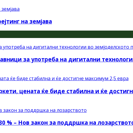
ејтинг на земјава
авници за употреба на дигитални технологи
ркети, цената ќе биде стабилна и ќе достиг
30 % – Нов закон за поддршка на лозарствот