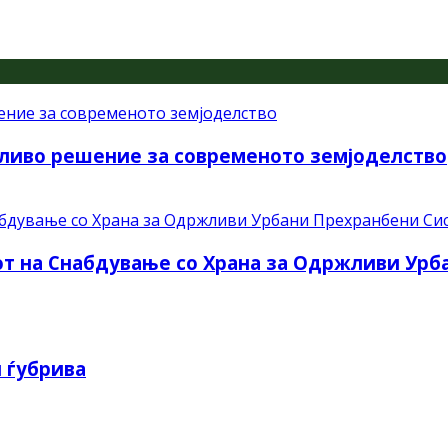
ливо решение за современото земјоделство
рот на Снабдување со Храна за Одржливи Ур
 ѓубрива