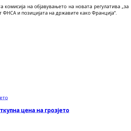
 комисија на објавувањето на новата регулатива „за
т ФНСА и позицијата на државите како Франција“.
ткупна цена на грозјето