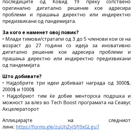
последиците од Ковид 19 преку сопствено
оригинално дигитално решение кое адресира
проблеми и прашања директно или индиректно
предизвикани од пандемијата.
За кого е наменет овој повик?
• Млади тимови/стратапи од 3 до 5 членови кои се на
возраст до 27 години со идеја за иновативно
дигитално решение кое адресира проблеми и
прашања директно или индиректно предизвикани
од пандемијата.
Што добивате?
• Најдобрите три идеи добиваат награда од 3000$,
2000$ и 1000$
• Најдобриот тим ќе добие менторска подршка и
можност за влез во Tech Boost програмата на Сеавус
Акцелераторот
Аплицирајте на следниот
линк:
https://forms.gle/zuUhZyJ5fJ9xGLgu7