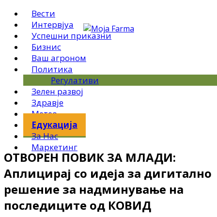
Вести
Интервјуа
Успешни приказни
Бизнис
Ваш агроном
Политика
Регулативи
Зелен развој
Здравје
Метео
Едукација
За Нас
Маркетинг
ОТВОРЕН ПОВИК ЗА МЛАДИ:
Аплицирај со идеја за дигитално
решение за надминување на
последиците од КОВИД