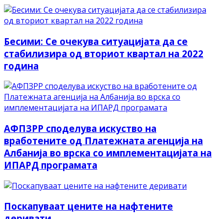
Бесими: Се очекува ситуацијата да се
стабилизира од вториот квартал на 2022
година
АФПЗРР споделува искуство на
вработените од Платежната агенција на
Албанија во врска со имплементацијата на
ИПАРД програмата
Поскапуваат цените на нафтените
деривати