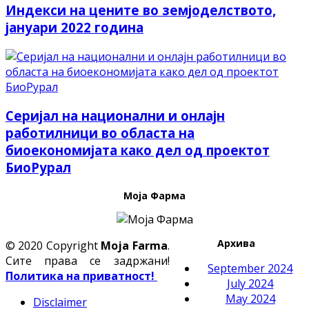
Индекси на цените во земјоделството,
јануари 2022 година
Серијал на национални и онлајн
работилници во областа на
биоекономијата како дел од проектот
БиоРурал
Моја Фарма
Архива
© 2020 Copyright
Moja Farma
.
Сите права се задржани!
September 2024
Политика на приватност!
July 2024
May 2024
Disclaimer