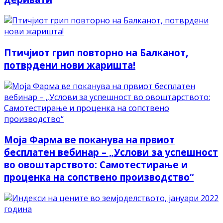
Птичјиот грип повторно на Балканот,
потврдени нови жаришта!
Моја Фарма ве поканува на првиот
бесплатен вебинар – „Услови за успешност
во овоштарството: Самотестирање и
проценка на сопствено производство“