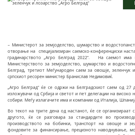
– Министерот за земјоделство, шумарство и водостопанст
отворање на специјализиран саемско-конференциски наста
градинарството „Агро Белград 2022“. На саемот има 
Министерството за земјоделство, шумарство и водостоп
Белград, третиот Меѓународен саем за овошје, зеленчук и
српскиот ресорен министер Бранислав Недимовиќ.
„Агро Белград“ ќе се одржи на Белградскиот саем од 27 д
изложувачи од Србија и светот и пет делегации на високо н
собири. Меѓу излагачите има и компании од Италија, Шпанија
Во текот на трите дена од настанот, ќе се организираат 
другото, ќе се разговара за стандардите во производ
производството на бобинки, транспорт на овошје и зе
фондовите за финансирање, прецизното наводнување, мо