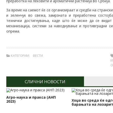
преработка на лековити и ароматични растенија во Србија.
За време на саемот ќе се организираат и средби на странски
и зеленчук во свежа, замрзната и преработена состојб
технички достигнувања, каде што ќе може да се видат
механизација, системи за наводнување и противградни си
опрема.
КАТЕГОРИИ:
ВЕСТИ
И
О
СЛИЧНИ НОВОСТИ
Агро-наука и пракса (АНП
Хоџа во среда ќе одг
2023)
барањата на лозари