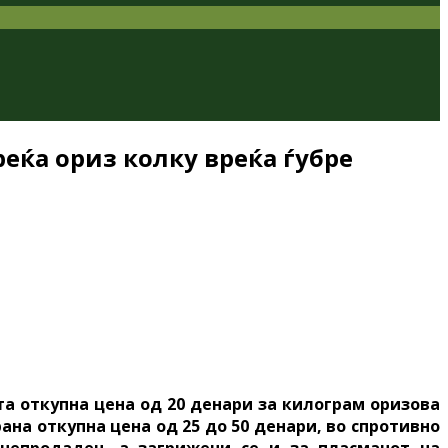
еќа ориз колку вреќа ѓубре
та откупна цена од 20 денари за килограм оризова
ана откупна цена од 25 до 50 денари, во спротивно
непродаден, а загрижени се и за пласманот на