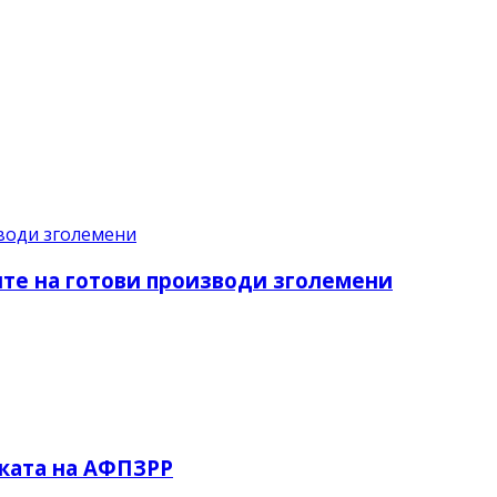
ите на готови производи зголемени
рката на АФПЗРР