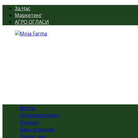
За Нас
Маркетинг
АГРО ОГЛАСИ
Вести
Инспиративно
Бизнис
Ваш агроном
Политика