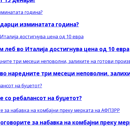
вадарци изминатата година?
м леб во Италија достигнува цена од 10 евра
во наредните три месеци неповолни, залих
е со ребалансот на буџетот?
оговорите за набавка на комбајни преку ме