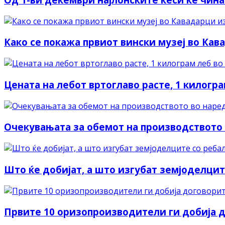
Како се покажа првиот вински музеј во Ка
Цената на лебот вртоглаво расте, 1 килогра
Очекувањата за обемот на производството 
Што ќе добијат, а што изгубат земјоделцит
Првите 10 оризопроизводители ги добија д