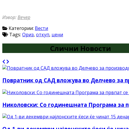
Извор:
Вечер
Категории:
Вести
Tags:
Ориз
,
откуп
,
цени
Слични Новости
Повратник од САД вложува во Делчево за 
Николовски: Со годинешната Програма за п
Од 1-ви декември најлонските ќеси ќе чина