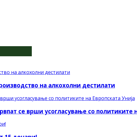
производство на алкохолни дестилати
рвпат се врши усогласување со политиките н
т 15 денари!