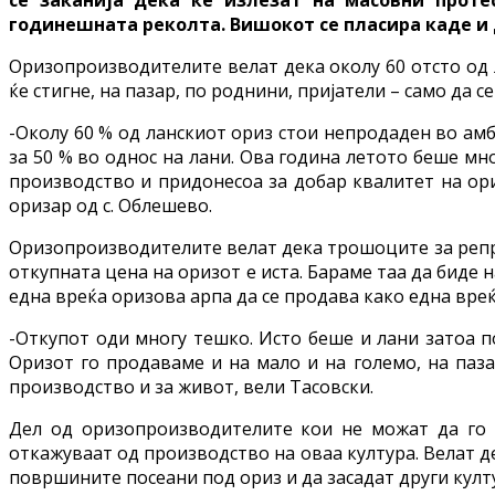
годинешната реколта. Вишокот се пласира каде и д
Оризопроизводителите велат дека околу 60 отсто од л
ќе стигне, на пазар, по роднини, пријатели – само да с
-Околу 60 % од ланскиот ориз стои непродаден во амб
за 50 % во однос на лани. Ова година летото беше мн
производство и придонесоа за добар квалитет на ори
оризар од с. Облешево.
Оризопроизводителите велат дека трошоците за репром
откупната цена на оризот е иста. Бараме таа да биде
една вреќа оризова арпа да се продава како една вреќ
-Откупот оди многу тешко. Исто беше и лани затоа по
Оризот го продаваме и на мало и на големо, на паза
производство и за живот, вели Тасовски.
Дел од оризопроизводителите кои не можат да го 
откажуваат од производство на оваа култура. Велат де
површините посеани под ориз и да засадат други култ