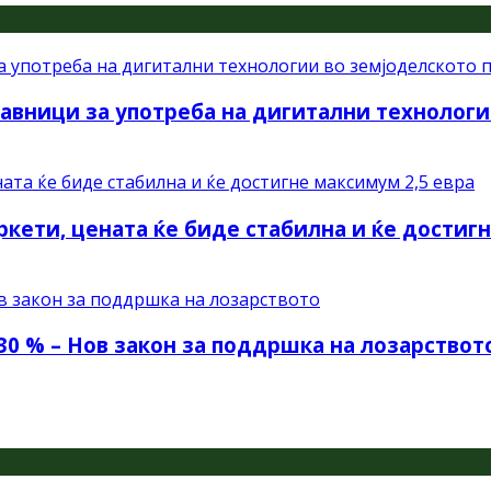
авници за употреба на дигитални технологи
ркети, цената ќе биде стабилна и ќе достиг
30 % – Нов закон за поддршка на лозарствот