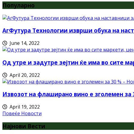
Популарно
АгФутура Технологии изврши обука на наст
June 14, 2022
Од утре и задутре зејтин ќе има во сите ма
April 20, 2022
Извозот на флаширано вино е зголемен за 
April 19, 2022
Повеќе Новости
Најнови Вести