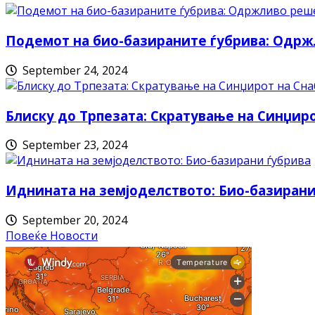
Подемот на био-базираните ѓубрива: Одрж
September 24, 2024
Блиску до Трпезата: Скратување на Синџи
September 23, 2024
Иднината на земјоделството: Био-базирани
September 20, 2024
Повеќе Новости