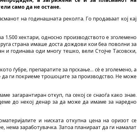
ели само да не остане.
асманот на годинашната реколта. Го продаваат кој кај
за 1.500 хектари, односно производството е зголемено
 друга страна имаше доста дождови кои беа поволни за
н и годинава оди многу тешко, вели Стојче Тасовски,
ото ѓубре, препаратите за прскање… сè е зголемено, а
же да ги покриеме трошоците за производство. Не може
ме загарантиран откуп, па секој се снаоѓа како знае.
јдеме до некој денар за да може да имаме за наредно
материјалите и ниската откупна цена на оризот се
ее, нема заработувачка. Затоа планираат да ги намалат