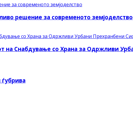
ливо решение за современото земјоделство
рот на Снабдување со Храна за Одржливи Ур
 ѓубрива