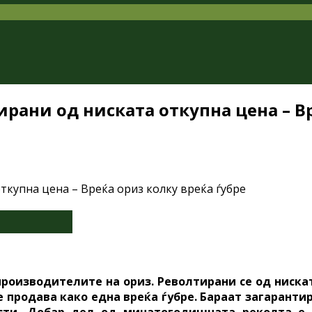
рани од ниската откупна цена – Вр
роизводителите на ориз. Револтирани се од ниска
е продава како една вреќа ѓубре. Бараат загарантир
ести. Добар дел од минатогодишната реколта е 