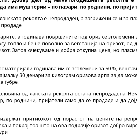
а има муштерии – по пазари, по роднини, по пријат
анската реколта е непродаден, а загрижени се и за пл
е продаде.
арите, а годинава површините под ориз се зголемени 
огу топло и беше поволно за вегетација на оризот, од
зот. Затоа очекуваме и добра откупна цена, но пласма
атеријали годинава им се зголемени за 50 %, вештачк
 најмалку 30 денари за килограм оризова арпа за да мо
а ѓубре.
ловина од ланската реколта остана непродадена. Нема
р, по роднини, пријатели само да се продаде и да до
издржат притисокот од порастот на цените на репро
ка и покрај тоа што на ова подрачје оризот добро вир
ури.