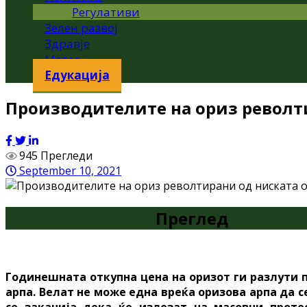
Регулативи
Зелен развој
Здравје
Метео
Едукација
Производителите на ориз револти
945 Прегледи
September 10, 2021
Преглед
Годинешната откупна цена на оризот ги разлути п
арпа. Велат не може една вреќа оризова арпа да с
се заканија дека ќе излезат на масовни прот