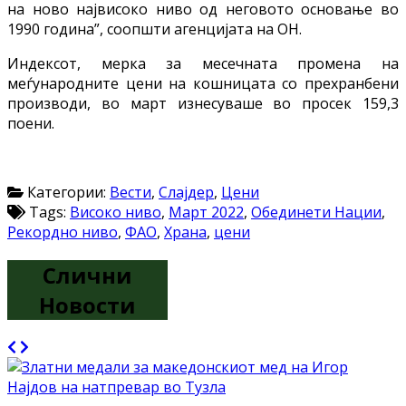
на ново највисоко ниво од неговото основање во
1990 година”, соопшти агенцијата на ОН.
Индексот, мерка за месечната промена на
меѓународните цени на кошницата со прехранбени
производи, во март изнесуваше во просек 159,3
поени.
Категории:
Вести
,
Слајдер
,
Цени
Tags:
Високо ниво
,
Март 2022
,
Обединети Нации
,
Рекордно ниво
,
ФАО
,
Храна
,
цени
Слични
Новости