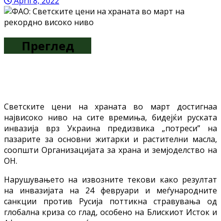
April 8, 2022
Преглед
Светските цени на храната во март достигнаа
највисоко ниво на сите времиња, бидејќи руската
инвазија врз Украина предизвика „потреси” на
пазарите за основни житарки и растителни масла,
соопшти Организацијата за храна и земјоделство на
ОН.
Нарушувањето на извозните текови како резултат
на инвазијата на 24 февруари и меѓународните
санкции против Русија поттикна стравувања од
глобална криза со глад, особено на Блискиот Исток и