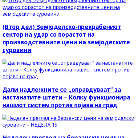
(Втор дел) Земјоделско-прехрабениот
сектор на удар со порастот на
производстевните цени на земјодеските
суровини
Дали надлежните се „оправдуваат” за
настанатите штети – Колку функционирa
нашиот систем против појава на град
Неделен преглед на берзански цени на