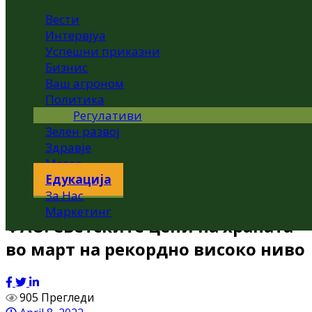
Вести
Интервјуа
Успешни приказни
Бизнис
Ваш агроном
Политика
Регулативи
Зелен развој
Здравје
Метео
Едукација
За Нас
Маркетинг
ФАО: Светските цени на храната
во март на рекордно високо ниво
905 Прегледи