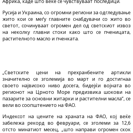
Африка, каде што веќе се чувствуваат последици.
Русија и Украина, со огромни региони за одгледување
жито кои се меѓу главните снабдувачи со жито во
светот, сочинуваат огромен дел од светскиот извоз
на неколку главни стоки како што се пченицата,
растителното масло и пченката.
„Светските цени на прехранбените артикли
значително се зголемија во март и го достигнаа
своето највисоко ниво досега, бидејќи војната во
регионот на Црното Море предизвика шокови на
пазарите за основни житарки и растителни масла”, се
вели во соопштението на ФАО.
Индексот на цените на храната на ФАО, кој веќе
забележа рекорд во февруари, се зголеми за 12,6
отсто минатиот месец, „што направи огромен скок