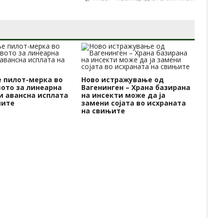
 пилот-мерка во
Ново истражување од
ото за линеарна
Вагенинген – Храна базирана
Пр
и авансна исплата
на инсекти може да ја
кр
иите
замени сојата во исхраната
за
на свињите
Вл
гр
ре