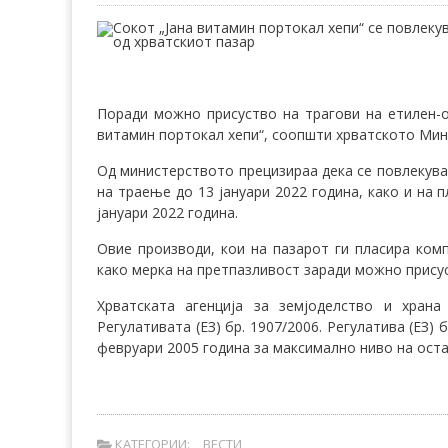
Поради можно присуство на трагови на етилен-о
витамин портокал хепи“, соопшти хрватското Мин
Од министерството прецизираа дека се повлекува
на траење до 13 јануари 2022 година, како и на 
јануари 2022 година.
Овие производи, кои на пазарот ги пласира комп
како мерка на претпазливост заради можно прису
Хрватската агенција за земјоделство и хран
Регулативата (ЕЗ) бр. 1907/2006. Регулатива (ЕЗ)
февруари 2005 година за максимално ниво на оста
КАТЕГОРИИ:
ВЕСТИ