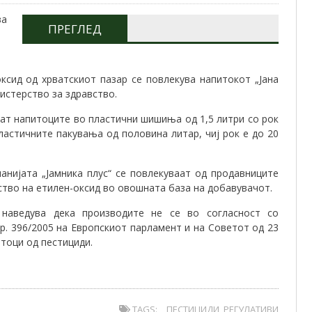
ПРЕГЛЕД
ксид oд хрватскиот пазар се повлекува напитокот „Јана
истерство за здравство.
ат напитоците во пластични шишиња од 1,5 литри со рок
пластичните пакувања од половина литар, чиј рок е до 20
анијата „Јамника плус“ се повлекуваат од продавниците
ство на етилен-оксид во овошната база на добавувачот.
а наведува дека производите не се во согласност со
 бр. 396/2005 на Европскиот парламент и на Советот од 23
тоци од пестициди.
TAGS:
ПЕСТИЦИДИ
,
РЕГУЛАТИВИ