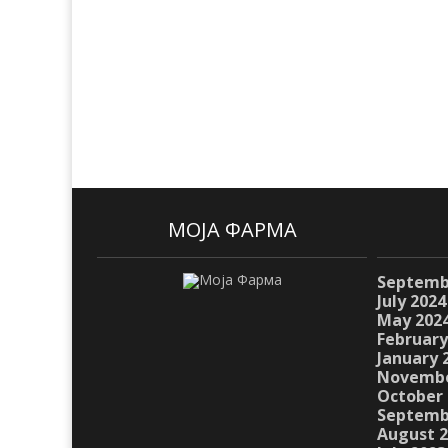
МОЈА ФАРМА
Septemb
July 2024
May 202
February
January 
Novembe
October 
Septemb
August 