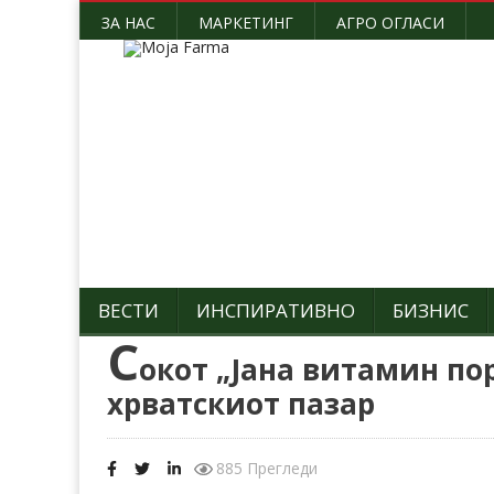
ЗА НАС
МАРКЕТИНГ
АГРО ОГЛАСИ
ВЕСТИ
ИНСПИРАТИВНО
БИЗНИС
С
окот „Јана витамин по
хрватскиот пазар
885 Прегледи