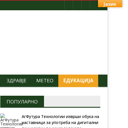
Јазик
ЗДРАВЈЕ
МЕТЕО
ЕДУКАЦИЈА
ПОПУЛАРНО
АгФутура Технологии изврши обука на
наставници за употреба на дигитални