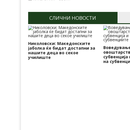
СЛИЧНИ НОВОСТИ
Николовски: Македонските
Воведување
јаболка ќе бидат достапни за
овоштарств
нашите деца во секое
субвенција 
училиште
на субвенц