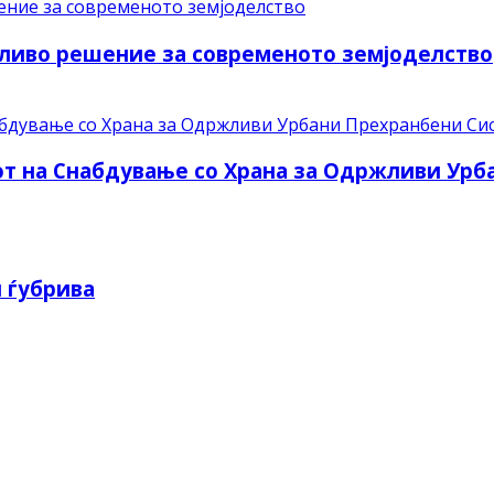
ливо решение за современото земјоделство
рот на Снабдување со Храна за Одржливи Ур
 ѓубрива