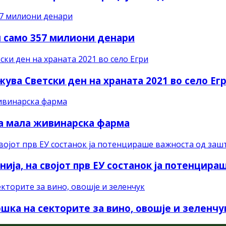
и само 357 милиони денари
ува Светски ден на храната 2021 во село Ег
 на мала живинарска фарма
ија, на својот прв ЕУ состанок ја потенцир
шка на секторите за вино, овошје и зеленчу