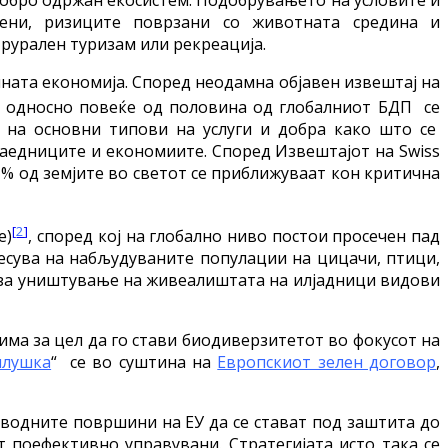
мени, ризиците поврзани со животната средина и
рурален туризам или рекреација.
лната економија. Според неодамна објавен извештај на
а односно повеќе од половина од глобалниот БДП се
а на основни типови на услуги и добра како што се
 заедниците и економиите. Според Извештајот на Swiss
0 % од земјите во светот се приближуваат кон критична
[
2
]
e)
, според кој на глобално ниво постои просечен пад
несува на набљудуваните популации на цицачи, птици,
ва за уништување на живеалиштата на илјадници видови
 има за цел да го стави биодиверзитетот во фокусот на
илушка
“ се во суштина на
Европскиот зелен договор
,
 водните површини на ЕУ да се стават под заштита до
 поефективно управувани. Стратегијата исто така се