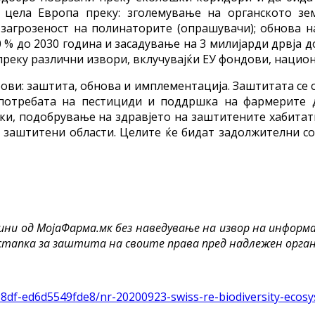
цела Европа преку: зголемување на органското зе
загрозеност на полинаторите (опрашувачи); обнова на
 % до 2030 година и засадување на 3 милијарди дрвја д
преку различни извори, вклучувајќи ЕУ фондови, нацио
ови: заштита, обнова и имплементација. Заштитата се
 употребата на пестициди и поддршка на фармерите 
ки, подобрување на здравјето на заштитените хабитати
 заштитени области. Целите ќе бидат задолжителни с
ини од МојаФарма.мк без наведување на извор на информ
стапка за заштита на своите права пред надлежен орган
8df-ed6d5549fde8/nr-20200923-swiss-re-biodiversity-ecosy