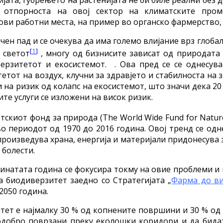
и отпорноста на овој сектор на климатските про
ви работни места, на пример во органско фармерство, 
ен пад и се очекува да има големо влијание врз глоба
[
1
]
 светот
, многу од бизнисите зависат од природат
ерзитетот и екосистемот. . Ова пред се се однесув
етот на воздух, клучни за здравјето и стабилноста на
и на ризик од колапс на екосистемот, што значи дека 2
те услуги се изложени на висок ризик.
тскиот фонд за природа (The World Wide Fund for Natur
о периодот од 1970 до 2016 година. Овој тренд се од
 произведува храна, енергија и материјали придонесу
 болести.
минатата година се фокусира токму на овие проблеми и
за биодиверзитет заедно со Стратегијата „
Фарма до в
2050 година.
итет е најмалку 30 % од копнените површини и 30 % од
одобро поврзани преку еколошки коридори и да бидат