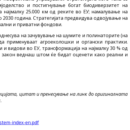
мјоделство и постигнување богат биодиверзитет на
 најмалку 25.000 км од реките во ЕУ; намалување на
о 2030 година. Стратегијата предвидува одвојување на
нални и приватни фондови.
 однесува на зачувување на шумите и полинаторите (на
да применуваат агроеколошки и органски практики.
 и видови во ЕУ, трансформација на најмалку 30 % од
о закон веднаш штом ќе бидат оценети како реални и
ацијата, цитат и пренесување на линк до оригиналната
.
stem-index-en.pdf