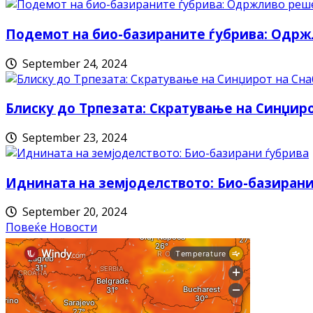
Подемот на био-базираните ѓубрива: Одрж
September 24, 2024
Блиску до Трпезата: Скратување на Синџи
September 23, 2024
Иднината на земјоделството: Био-базирани
September 20, 2024
Повеќе Новости