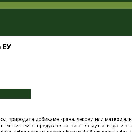
 ЕУ
од природата добиваме храна, лекови или материјали
т екосистем е предуслов за чист воздух и вода и е
јата, ѓубрењето на растенијата не би биле реални без