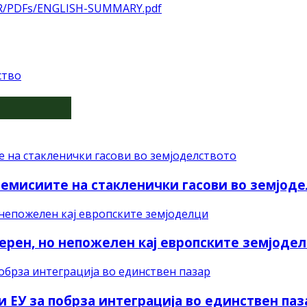
LPR/PDFs/ENGLISH-SUMMARY.pdf
ство
 емисиите на стакленички гасови во земјод
рен, но непожелен кај европските земјоде
и ЕУ за побрза интеграција во единствен паз