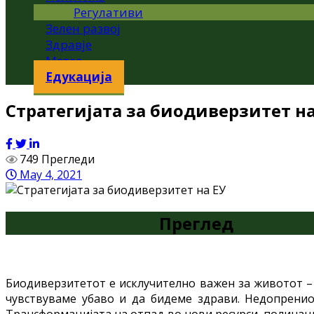
Регулативи
Зелен развој
Здравје
Метео
Едукација
Стратегијата за биодиверзитет на
749 Прегледи
May 4, 2021
Преглед
Биодиверзитетот е исклучително важен за животот – 
чувствуваме убаво и да бидеме здрави. Недопренио
Трансформацијата на отпад во нови ресурси, полинаци