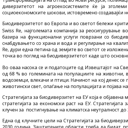
диверзитетот на агроекосистемите ќе ја зголем
социоекономските шокови, истовремено создавајќи но
Биодиверзитетот во Европа и во светот бележи критич
Swiss Re, најголемата компанија за реосигурување во
базира на функционални услуги поврзани со биодив
снабдувањето со храна и вода и регулирање на квалит
Re, дури една петина од земјите во светот се изложен
точка во поглед на биодиверзитетот каде што основни
Во оваа насока се и податоците од Извештајот на Све
од 68 % во големината на популациите на животни, в
водоземци, влекачи и птици. Начинот на кој денес се
животински свет, опаѓање на популацијата и појава на
Стратегијата за биодиверзитет на ЕУ која е објавена 
стратегијата за економски раст на ЕУ. Стратегијата 
клучен за постигнување на климатска неутралност до 
Една од клучните цели на Стратегијата за биодиверз
2030 година. Заштитените области треба да бидат п