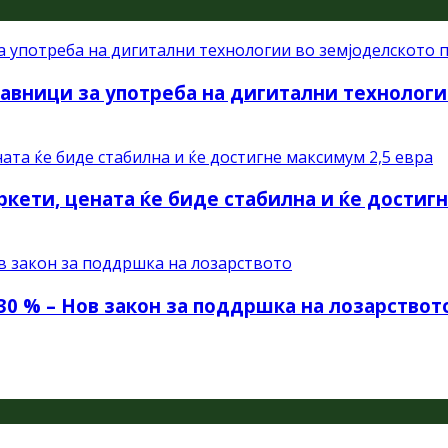
авници за употреба на дигитални технологи
ркети, цената ќе биде стабилна и ќе достиг
30 % – Нов закон за поддршка на лозарствот