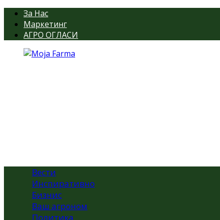
За Нас
Маркетинг
АГРО ОГЛАСИ
Вести
Инспиративно
Бизнис
Ваш агроном
Политика