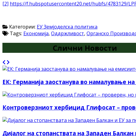
[2]
https://f.hubspotusercontent20.net/hubfs/4783129/
Категории:
ЕУ Земјоделска политика
Tags:
Економија
,
Оддржливост
,
Органско Производ
Слични Новости
ЕК: Германија заостанува во намалување на
Контроверзниот хербицид Глифосат – прове
Дијалог на стопанствата на Западен Балкан 