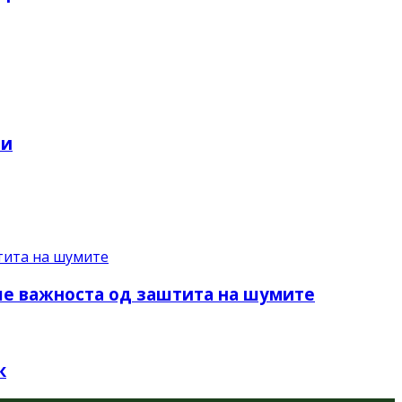
ри
аше важноста од заштита на шумите
к