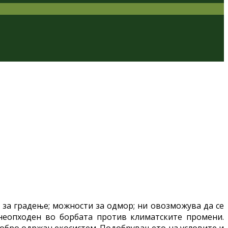
 за градење; можности за одмор; ни овозможува да се
 неопходен во борбата против климатските промени.
 добро одржан екосистем. Подобрувањето на условите и