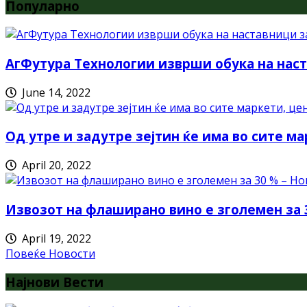
Популарно
АгФутура Технологии изврши обука на наст
June 14, 2022
Од утре и задутре зејтин ќе има во сите ма
April 20, 2022
Извозот на флаширано вино е зголемен за 
April 19, 2022
Повеќе Новости
Најнови Вести