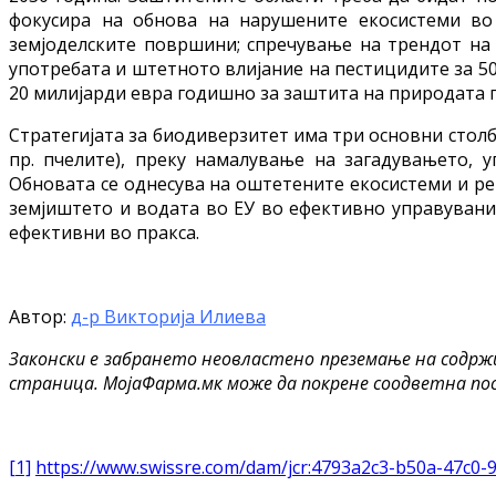
фокусира на обнова на нарушените екосистеми во 
земјоделските површини; спречување на трендот на 
употребата и штетното влијание на пестицидите за 50
20 милијарди евра годишно за заштита на природата 
Стратегијата за биодиверзитет има три основни столб
пр. пчелите), преку намалување на загадувањето,
Обновата се однесува на оштетените екосистеми и ре
земјиштето и водата во ЕУ во ефективно управувани
ефективни во пракса.
Автор:
д-р Викторија Илиева
Законски е забрането неовластено преземање на содрж
страница. МојаФарма.мк може да покрене соодветна по
[1]
https://www.swissre.com/dam/jcr:4793a2c3-b50a-47c0-9