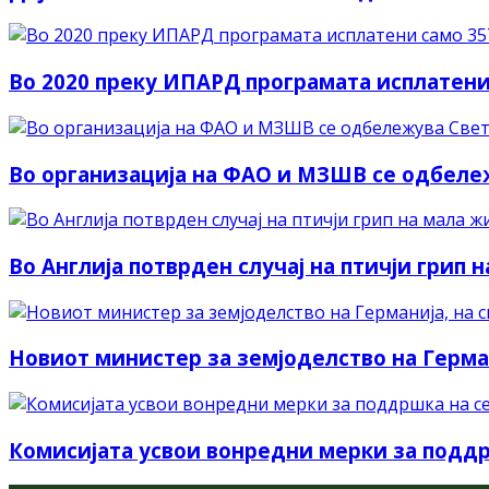
Во 2020 преку ИПАРД програмата исплатен
Во организација на ФАО и МЗШВ се одбележ
Во Англија потврден случај на птичји грип
Новиот министер за земјоделство на Герман
Комисијата усвои вонредни мерки за поддр