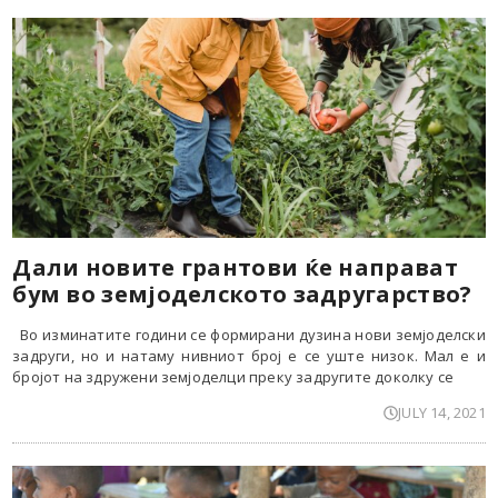
Дали новите грантови ќе направат
бум во земјоделското задругарство?
Во изминатите години се формирани дузина нови земјоделски
задруги, но и натаму нивниот број е се уште низок. Мал е и
бројот на здружени земјоделци преку задругите доколку се
JULY 14, 2021