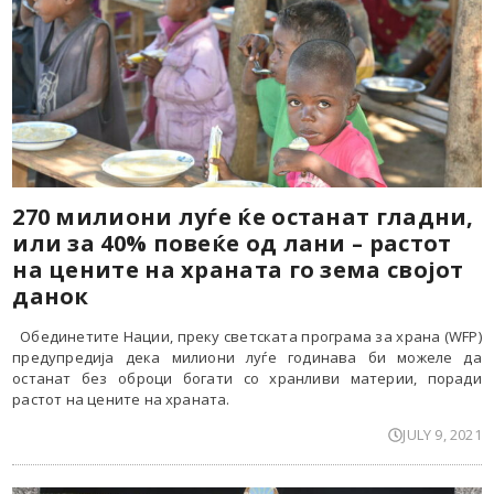
270 милиони луѓе ќе останат гладни,
или за 40% повеќе од лани – растот
на цените на храната го зема својот
данок
Обединетите Нации, преку светската програма за храна (WFP)
предупредиja дека милиони луѓе годинава би можеле да
останат без оброци богати со хранливи материи, поради
растот на цените на храната.
JULY 9, 2021