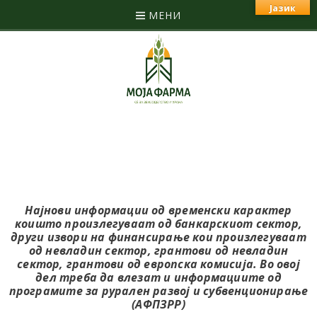
Јазик
МЕНИ
Најнови информации од временски карактер
коишто произлегуваат од банкарскиот сектор,
други извори на финансирање кои произлегуваат
од невладин сектор,
грантови од невладин
сектор, грантови од европска комисија. Во овој
дел треба да влезат и информациите од
програмите за рурален развој и субвенционирање
(АФПЗРР)