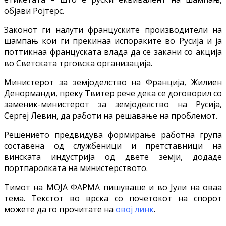
објави Ројтерс.
Законот ги налути француските производители на
шампањ кои ги прекинаа испораките во Русија и ја
поттикнаа француската влада да се закани со акција
во Светската трговска организација.
Министерот за земјоделство на Франција, Жилиен
Денорманди, преку Твитер рече дека се договорил со
заменик-министерот за земјоделство на Русија,
Сергеј Левин, да работи на решавање на проблемот.
Решението предвидува формирање работна група
составена од службеници и претставници на
винската индустрија од двете земји, додаде
портпаролката на министерството.
Тимот на МОЈА ФАРМА пишуваше и во Јули на оваа
тема. Текстот во врска со почетокот на спорот
можете да го прочитате на
овој линк
.