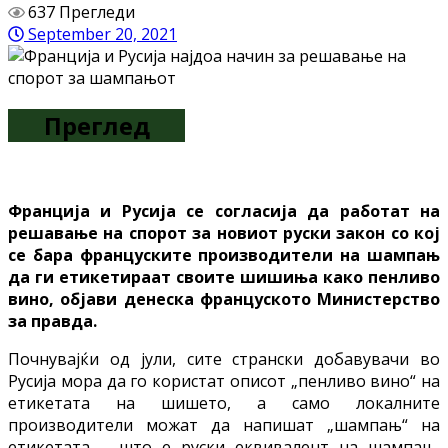
637 Прегледи
September 20, 2021
Преглед
Франција и Русија се согласија да работат на
решавање на спорот за новиот руски закон со кој
се бара француските производители на шампањ
да ги етикетираат своите шишиња како пенливо
вино, објави денеска француското Министерство
за правда.
Почнувајќи од јули, сите странски добавувачи во
Русија мора да го користат описот „пенливо вино“ на
етикетата на шишето, а само локалните
производители можат да напишат „шампањ“ на
етикетата – што е руски еквивалент на шампањ,