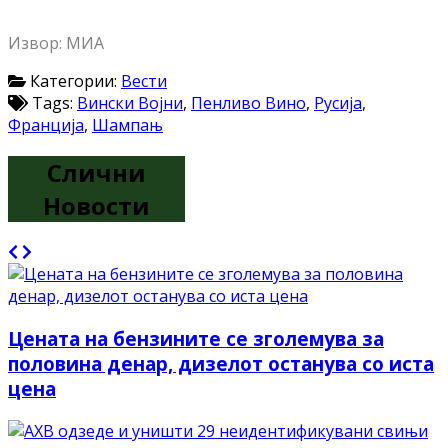
Извор: МИА
Категории:
Вести
Tags:
Вински Војни
,
Пенливо Вино
,
Русија
,
Франција
,
Шампањ
Слични
Новости
Цената на бензините се зголемува за
половина денар, дизелот останува со иста
цена