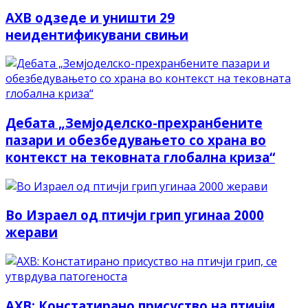
АХВ одзеде и уништи 29
неидентификувани свињи
Дебата „Земјоделско-прехранбените
пазари и обезбедувањето со храна во
контекст на тековната глобална криза“
Во Израел од птичји грип угинаа 2000
жерави
АХВ: Констатирано присуство на птичји