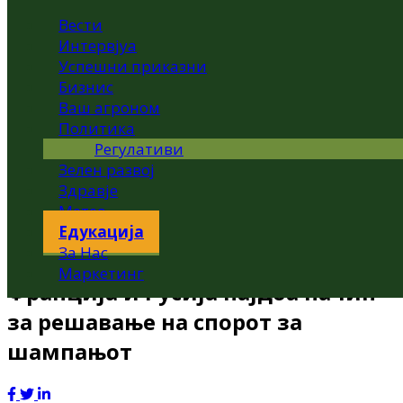
Вести
Интервјуа
Успешни приказни
Бизнис
Ваш агроном
Политика
Регулативи
Зелен развој
Здравје
Метео
Едукација
За Нас
Маркетинг
Франција и Русија најдоа начин
за решавање на спорот за
шампањот