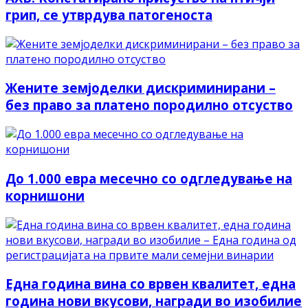
грип, се утврдува патогеноста
Жените земјоделки дискриминирани –
без право за платено породилно отсуство
До 1.000 евра месечно со одгледување на
корнишони
Една година вина со врвен квалитет, една
година нови вкусови, награди во изобилие