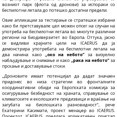
возниот парк (флота од дронови) за испораки со
беспилотни летала до потешко достапни предели.
Овие апликации за тестирање се стратешки избрани
како би претставувале цел можен опсег на случаи на
употреба на беспилотни летала во многуте различни
региони на биодиверзитет во Европа. Оттука, јасно
се видливи крајните цели на ICAERUS да ја
демонстрира употребата на беспилотни летала на
два начина: како
„око на небото“
за визуелно
набљудување и снимање и како
„рака на небото“
за
прскање и доставување стоки.
„Дроновите имаат потенцијал да дадат значаен
придонес во низа стратегии во фронталните
координативни обиди на Европската комисија за
осигурување безбедност на храната, справување со
климатските и еколошките предизвици и враќање на
загубата на биолошката разновидност“, рече
Екатерини Касимати, проект менаџер во ICAERUS.
Проектот ICAERUS предлага апликативен пристап