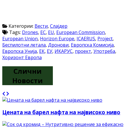
Категории:
Вести
,
Слајдер
Tags:
Drones
,
EC
,
EU
,
European Commission
,
European Union
,
Horizon Europe
,
ICAERUS
,
Project
,
Беспилотни летала
,
Дронови
,
Европска Комисија
,
Европска Унија
,
ЕК
,
ЕУ
,
ИКАРУС
,
проект
,
Употреба
,
Хоризонт Европа
Слични
Новости
Цената на барел нафта на највисоко ниво