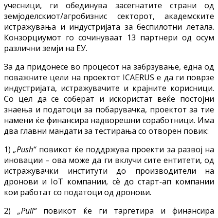
учесници, ги обединува засегнатите страни од
земјоделскиот/агробизнис секторот, академските
истражувања и индустријата за беспилотни летала.
Конзорциумот го сочинуваат 13 партнери од осум
различни земји на ЕУ.
За да придонесе во процесот на забрзување, една од
поважните цели на проектот ICAERUS е да ги поврзе
индустријата, истражувачите и крајните корисници.
Со цел да се соберат и искористат веќе постојни
знаења и податоци за побарувачка, проектот за тие
намени ќе финансира надворешни соработници. Има
два главни мандати за тестирања со отворен повик:
1)
„Push“
повикот ќе поддржува проекти за развој на
иновации – ова може да ги вклучи сите ентитети, од
истражувачки институти до производители на
дронови и IoT компании, сѐ до старт-ап компании
кои работат со податоци од дронови.
2)
„Pull“
повикот ќе ги таргетира и финансира