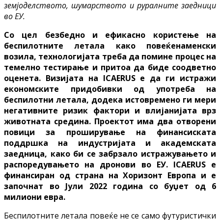
земјоделството, шумарството и руралните заедници
во ЕУ.
Со цел безбедно и ефикасно користење на
беспилотните летала како повеќенаменски
возила, технологијата треба да помине процес на
темелно тестирање и притоа да биде соодветно
оценета. Визијата на ICAERUS е да ги истражи
економските придобивки од употреба на
беспилотни летала, додека истовремено ги мери
негативните ризик фактори и влијанијата врз
животната средина. Проектот има два отворени
повици за проширување на финансиската
поддршка на индустријата и академската
заедница, како би се забрзало истражувањето и
распоредувањето на дронови во ЕУ. ICAERUS е
финансиран од страна на Хоризонт Европа и е
започнат во Јули 2022 година со буџет од 6
милиони евра.
Беспилотните летала повеќе не се само футуристички