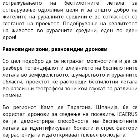
истражувањето на беспилотните летала за
остварување одржливи цели и за општо добро на
жителите на руралните средини е во согласност со
слоганот на проектот: Подобрување на квалитетот
на животот во руралните средини, еден по еден
дрон!
Разновидни зони, разновидни дронови
Со цел подобро да се истражат можностите и да се
разбере потенцијалот и влијанието на беспилотните
летала во земјоделството, шумарството и руралните
области, проектот ќе распореди беспилотни летала
во различни географски зони кои служат за различни
намени.
Во регионот Камп де Тарагона, Шпанија, ќе се
користат дронови за следење на посевите. ICAERUS
ќе ја демонстрира способноста на беспилотните
летала да идентификуваат болести и стрес фактори
кај растенијата и да откриваат плевел во лозјата.