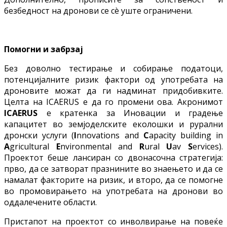
безбедност на дронови се сè уште ограничени.
Помогн
и
и забрзај
Без доволно тестирање и собирање податоци,
потенцијалните ризик фактори од употребата на
дроновите можат да ги надминат придобивките.
Целта на ICAERUS е да го промени ова. Акронимот
ICAERUS
е кратенка за Иновации и градење
капацитет во земјоделските еколошки и рурални
дронски услуги (
I
nnovations and
C
apacity building in
A
gricultural
E
nvironmental and
R
ural
U
av
S
ervices).
Проектот беше лансиран со двонасочна стратегија:
прво, да се затворат празнините во знаењето и да се
намалат факторите на ризик, и второ, да се помогне
во промовирањето на употребата на дронови во
оддалечените области.
Пристапот на проектот со инволвирање на повеќе