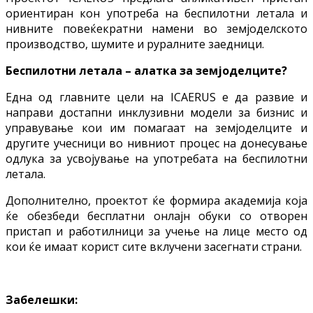
ориентиран кон употреба на беспилотни летала и
нивните повеќекратни намени во земјоделското
производство, шумите и руралните заедници.
Беспилотни летала – алатка за земјоделците?
Една од главните цели на ICAERUS е да развие и
направи достапни инклузивни модели за бизнис и
управување кои им помагаат на земјоделците и
другите учесници во нивниот процес на донесување
одлука за усвојување на употребата на беспилотни
летала.
Дополнително, проектот ќе формира академија која
ќе обезбеди бесплатни онлајн обуки со отворен
пристап и работилници за учење на лице место од
кои ќе имаат корист сите вклучени засегнати страни.
Забелешки: