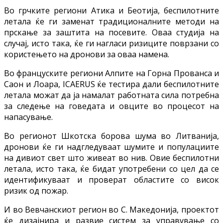
Во грчките региони Атика и Беотија, беспилотните
летала ќе ги заменат традиционалните методи на
прскање за заштита на посевите. Оваа студија на
случај, исто така, ќе ги нагласи ризиците поврзани со
користењето на дронови за оваа намена.
Во француските региони Алпите на Горна Прованса и
Саон и Лоара, ICAERUS ќе тестира дали беспилотните
летала можат да ја намалат работната сила потребна
за следење на говедата и овците во процесот на
напасување.
Во регионот Шкотска борова шума во Литванија,
дронови ќе ги надгледуваат шумите и популациите
на дивиот свет што живеат во нив. Овие беспилотни
летала, исто така, ќе бидат употребени со цел да се
идентификуваат и проверат областите со висок
ризик од пожар.
И во Вевчанскиот регион во С. Македонија, проектот
ќе дизајнира и развие систем за управување со