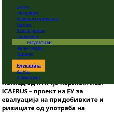
Вести
Интервјуа
Успешни приказни
Бизнис
Ваш агроном
Политика
Регулативи
Зелен развој
Здравје
Метео
Едукација
За Нас
Маркетинг
Поглед од птичја перспектива:
ICAERUS – проект на ЕУ за
евалуација на придобивките и
ризиците од употреба на