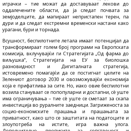
играчки – тие можат да доставуваат лекови до
оддалечените области, да ја следат почвата за
земјоделците, да мапираат непристапен терен, па
дури и да следат екстремни временски настани како
урагани, бури и торнада.
Всушност, беспилотните летала имаат потенцијал да
трансформираат голем број програми на Европската
комисија, вклучувајќи ги Стратегијата „Од фарма до
виљушка“, Стратегијата на ЕУ за биолошка
разновидност и Дигиталната стратегија,
истовремено помагајќи да се постигнат целите на
Зелениот договор 2030 и овозможувајќи економија
која е прифатлива за сите. Но, иако овие беспилотни
возила стануваат се попопуларни и достапни, сè уште
има ограничувања – тие сè уште се сметаат за скапа
инвестиција во руралните заедници. Загриженоста за
социо-економските прашања и прашањата за
приватност, како што се заштитата на податоците и
злоупотреба на истите, игра важна улога.
Дополнително, прописите за сопственост и