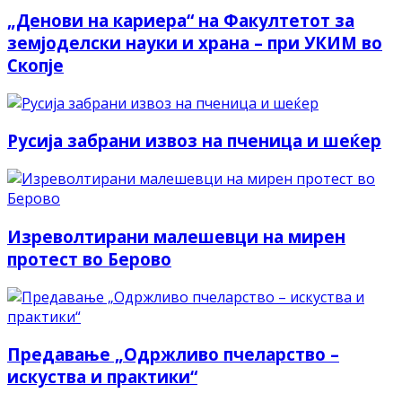
„Денови на кариера“ на Факултетот за
земјоделски науки и храна – при УКИМ во
Скопје
Русија забрани извоз на пченица и шеќер
Изреволтирани малешевци на мирен
протест во Берово
Предавање „Одржливо пчеларство –
искуства и практики“