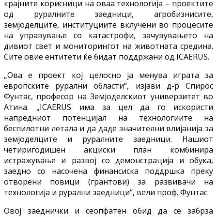
крајните корисници на оваа технологија – проектите
од руралните заедници, агробизнисите,
земјоделците, институциите вклучени во процесите
на управување со катастрофи, зачувувањето на
дивиот свет и мониторингот на животната средина.
Сите овие ентитети ќе бидат поддржани од ICAERUS.
„Ова е проект кој целосно ја менува играта за
европските рурални области“, изјави д-р Спирос
Фунтас, професор на Земјоделскиот универзитет во
Атина. „ICAERUS има за цел да го искористи
напредниот потенцијал на технологиите на
беспилотни летала и да даде значителни влијанија за
земјоделците и руралните заедници. Нашиот
четиригодишен акциски план комбинира
истражување и развој со демонстрација и обука,
заедно со насочена финансиска поддршка преку
отворени повици (грантови) за развивачи на
технологија и рурални заедници“, вели проф. Фунтас.
Овој заеднички и сеопфатен обид да се забрза