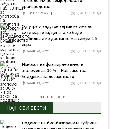
технологии во земјоделското
производство
1,510 ПРЕГЛЕДИ
JUNE 14, 2022
Од утре и задутре зејтин ќе има во
сите маркети, цената ќе биде
стабилна и ќе достигне максимум 2,5
евра
1,197 ПРЕГЛЕДИ
APRIL 20, 2022
Извозот на флаширано вино е
зголемен за 30 % – Нов закон за
поддршка на лозарството
1,066 ПРЕГЛЕДИ
APRIL 19, 2022
ПОВЕЌЕ НОВОСТИ
НАЈНОВИ ВЕСТИ
Подемот на био-базираните ѓубрива:
Одржливо решение за современото