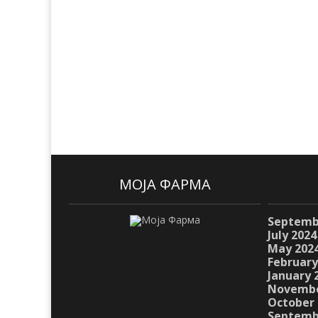
МОЈА ФАРМА
Septemb
July 2024
May 202
February
January 
Novembe
October 
Septemb