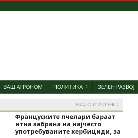
ВАШ АГРОНОМ
ПОЛИТИКА
ЗЕЛЕН РАЗВОЈ
НАЗАД КОН ПОЧЕТНА
Француските пчелари бараат
итна забрана на најчесто
употребуваните хербициди, за