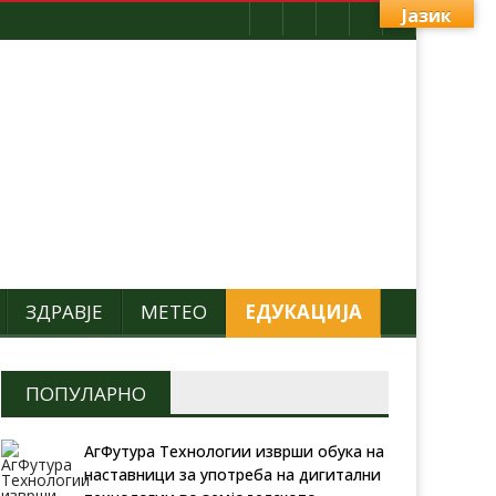
Јазик
ЗДРАВЈЕ
МЕТЕО
ЕДУКАЦИЈА
ПОПУЛАРНО
АгФутура Технологии изврши обука на
наставници за употреба на дигитални