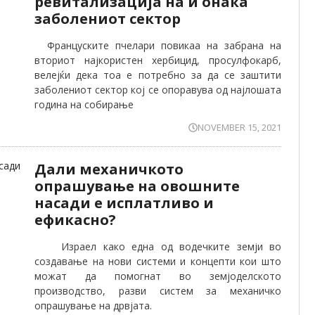
ревитализација на и онака
заболениот сектор
Француските пчелари повикаа на забрана на
вториот најкористен хербицид, просулфокарб,
велејќи дека тоа е потребно за да се заштити
заболениот сектор кој се опоравува од најлошата
година на собирање
NOVEMBER 15, 2021
Дали механичкото
опрашување на овошните
насади е исплатливо и
ефикасно?
Израел како една од водечките земји во
создавање на нови системи и концепти кои што
можат да помогнат во земјоделското
производство, разви систем за механичко
опрашување на дрвјата.