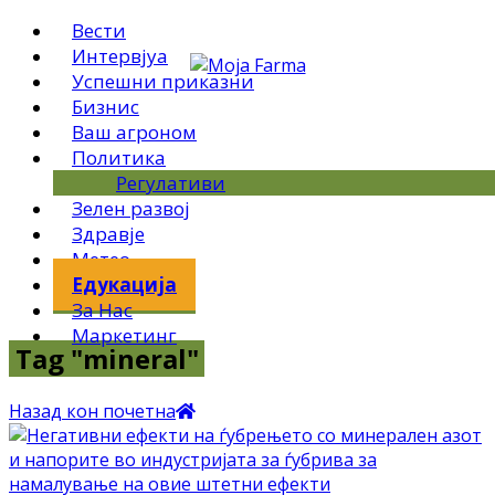
Вести
Интервјуа
Успешни приказни
Бизнис
Ваш агроном
Политика
Регулативи
Зелен развој
Здравје
Метео
Едукација
За Нас
Маркетинг
Tag "mineral"
Назад кон почетна