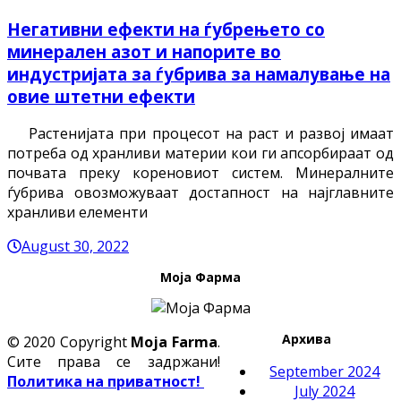
Негативни ефекти на ѓубрењето со
минерален азот и напорите во
индустријата за ѓубрива за намалување на
овие штетни ефекти
Растенијата при процесот на раст и развој имаат
потреба од хранливи материи кои ги апсорбираат од
почвата преку кореновиот систем. Минералните
ѓубрива овозможуваат достапност на најглавните
хранливи елементи
August 30, 2022
Моја Фарма
Архива
© 2020 Copyright
Moja Farma
.
Сите права се задржани!
September 2024
Политика на приватност!
July 2024