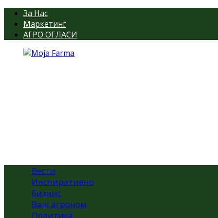
За Нас
Маркетинг
АГРО ОГЛАСИ
Вести
Инспиративно
Бизнис
Ваш агроном
Политика