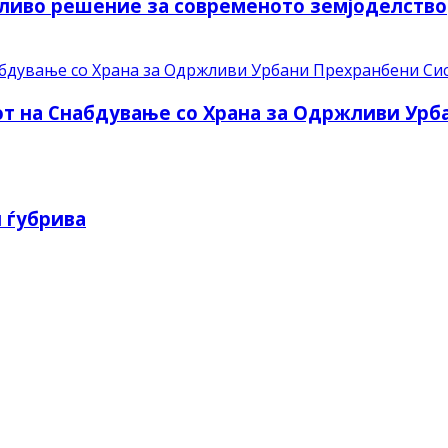
ливо решение за современото земјоделство
рот на Снабдување со Храна за Одржливи Ур
 ѓубрива