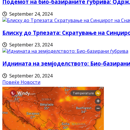
Подемот на био-базираните ѓубрива: Одрж
September 24, 2024
Блиску до Трпезата: Скратување на Синџи
September 23, 2024
Иднината на земјоделството: Био-базирани
September 20, 2024
Повеќе Новости