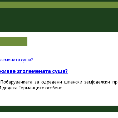
еживее зголемената суша?
обарувачката за одредени шпански земјоделски про
И додека Германците особено