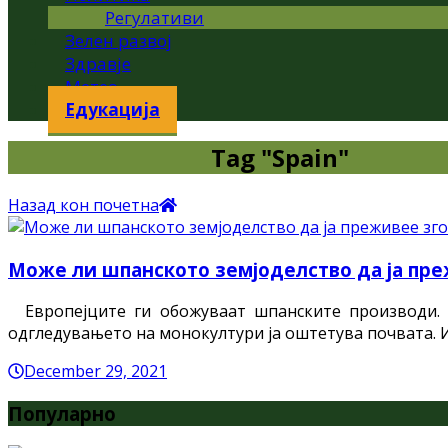
Регулативи
Зелен развој
Здравје
Метео
Едукација
Tag "Spain"
Назад кон почетна
Може ли шпанското земјоделство да ја пр
Европејците ги обожуваат шпанските производи. П
одгледувањето на монокултури ја оштетува почвата. 
December 29, 2021
Популарно