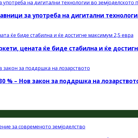
авници за употреба на дигитални технологи
ркети, цената ќе биде стабилна и ќе достиг
30 % – Нов закон за поддршка на лозарствот