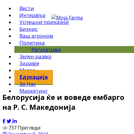
Вести
Интервјуа
Успешни приказни
Бизнис
Ваш агроном
Политика
Регулативи
Зелен развој
Здравје
Метео
Едукација
За Нас
Маркетинг
Белорусија ќе и воведе ембарго
на Р. С. Македонија
737 Прегледи