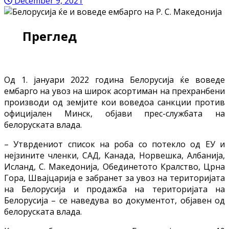
December 9, 2021
Преглед
Oд 1. јануари 2022 година Белорусија ќе воведе
ембарго на увоз на широк асортиман на прехранбени
производи од земјите кои воведоа санкции против
официјален Минск, објави прес-службата на
белоруската влада.
– Утврдениот список на роба со потекло од ЕУ и
нејзините членки, САД, Канада, Норвешка, Албанија,
Исланд, С. Македонија, Обединетото Кралство, Црна
Гора, Швајцарија е забранет за увоз на територијата
на Белорусија и продажба на територијата на
Белорусија – се наведува во документот, објавен од
белоруската влада.