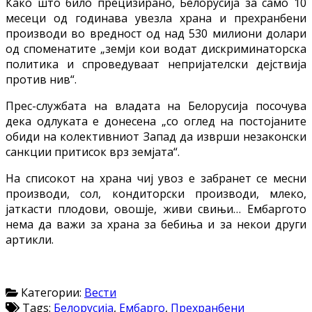
Како што било прецизирано, Белорусија за само 10
месеци од годинава увезла храна и прехранбени
производи во вредност од над 530 милиони долари
од споменатите „земји кои водат дискриминаторска
политика и спроведуваат непријателски дејствија
против нив“.
Прес-службата на владата на Белорусија посочува
дека одлуката е донесена „со оглед на постојаните
обиди на колективниот Запад да изврши незаконски
санкции притисок врз земјата“.
На списокот на храна чиј увоз е забранет се месни
производи, сол, кондиторски производи, млеко,
јаткасти плодови, овошје, живи свињи… Ембаргото
нема да важи за храна за бебиња и за некои други
артикли.
Категории:
Вести
Tags:
Белорусија
,
Ембарго
,
Прехранбени