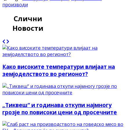
производи
Слични
Новости
Како високите температури влијаат на
земјоделството во регионот?
„Тиквеш“ и годинава откупи најмногу
грозје по повисоки цени од просечните