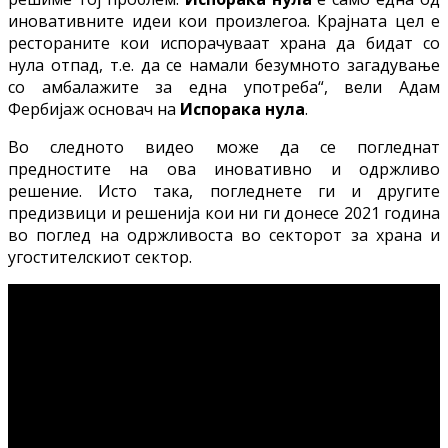
иновативните идеи кои произлегоа. Крајната цел е
рестораните кои испорачуваат храна да бидат со
нула отпад, т.е. да се намали безумното загадување
со амбалажите за една употреба“, вели Адам
Фербијаж основач на
Испорака нула
.
Во следното видео може да се погледнат
предностите на ова иновативно и одржливо
решение. Исто така, погледнете ги и другите
предизвици и решенија кои ни ги донесе 2021 година
во поглед на одржливоста во секторот за храна и
угостителскиот сектор.