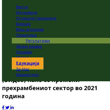
Вести
Интервјуа
Успешни приказни
Бизнис
Ваш агроном
Политика
Регулативи
Зелен развој
Здравје
Метео
Едукација
За Нас
Маркетинг
(Видео) Како се промени
прехрамбениот сектор во 2021
година