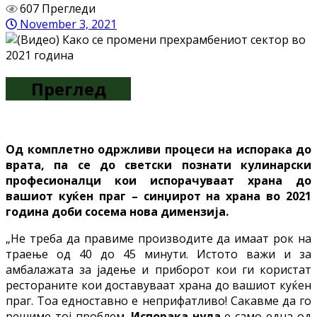
607 Прегледи
November 3, 2021
Преглед
Од комплетно одржливи процеси на испорака до
врата, па се до светски познати кулинарски
професионалци кои испорачуваат храна до
вашиот куќен праг – синџирот на храна во 2021
година доби сосема нова димензија.
„Не треба да правиме производите да имаат рок на
траење од 40 до 45 минути. Истото важи и за
амбалажата за јадење и приборот кои ги користат
рестораните кои доставуваат храна до вашиот куќен
праг. Тоа едноставно е неприфатливо! Сакавме да го
решиме тој проблем.
Испорака нула
е само една од