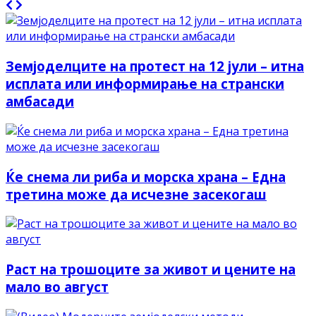
Земјоделците на протест на 12 јули – итна
исплата или информирање на странски
амбасади
Ќе снема ли риба и морска храна – Една
третина може да исчезне засекогаш
Раст на трошоците за живот и цените на
мало во август