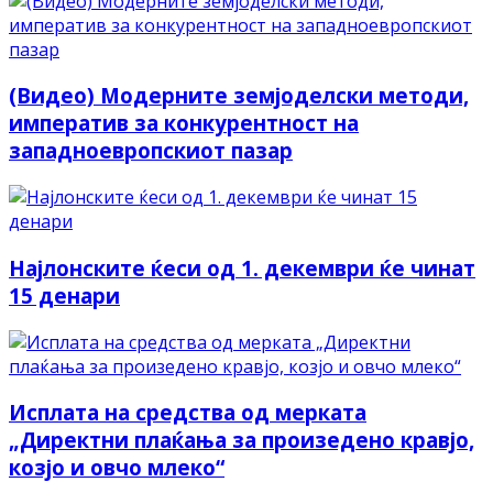
(Видео) Модерните земјоделски методи,
императив за конкурентност на
западноевропскиот пазар
Најлонските ќеси од 1. декември ќе чинат
15 денари
Исплата на средства од мерката
„Директни плаќања за произедено кравјо,
козјо и овчо млеко“