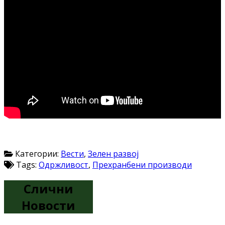
Категории:
Вести
,
Зелен развој
Tags:
Одржливост
,
Прехранбени производи
Слични
Новости